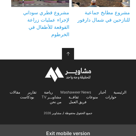
مشروع مطابخ جماعية
مشروع قطري سوداني
للنازحين في شمال دارفور
لإجراء عمليات زراعة
القوقعة للأطفال في
الخرطوم
↑
الرئيسية
أخبار
Mashaweer News
رياضة
تقارير
مقالات
حوارات
منوعات
ثقافــة
مشاويــر TV
بودكاست
فريق العمل
من نحن
جميع الحقوق محفوظة لـ مشاوير 2026
Exit mobile version