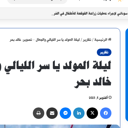
عن
داني لإجراء عمليات زراعة القوقعة للأطفال في الخرطوم
الرئيسية
/
تقارير
/
ليلة المولد يا سر الليالي والجمال – تصوير: خالد بحر
تقارير
ليلة المولد يا سر الليالي 
خالد بحر
أكتوبر 5, 2023
فيسبوك
X
لينكدإن
ماسنجر
مشاركة عبر البريد
طباعة