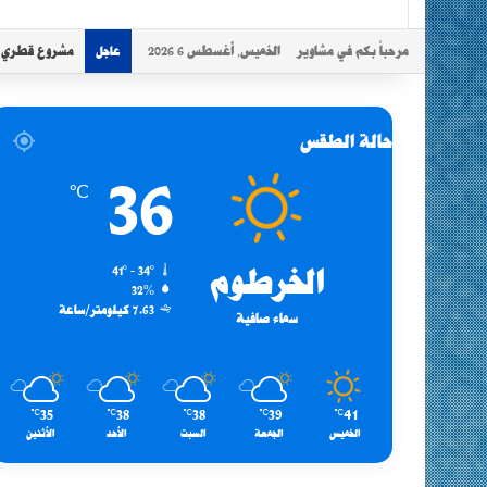
مرحباً بكم في مشاوير
الخميس, أغسطس 6 2026
مشروع قطري سو
عاجل
حالة الطقس
36
℃
الخرطوم
41º - 34º
32%
7.63 كيلومتر/ساعة
سماء صافية
35
38
38
39
41
℃
℃
℃
℃
℃
الخميس
الجمعة
السبت
الأحد
الأثنين