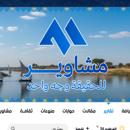
ياضة
تقارير
مقالات
حوارات
منوعات
ثقافــة
مشاويــر 
℃
36
بحث
الخرطوم
تابعنا