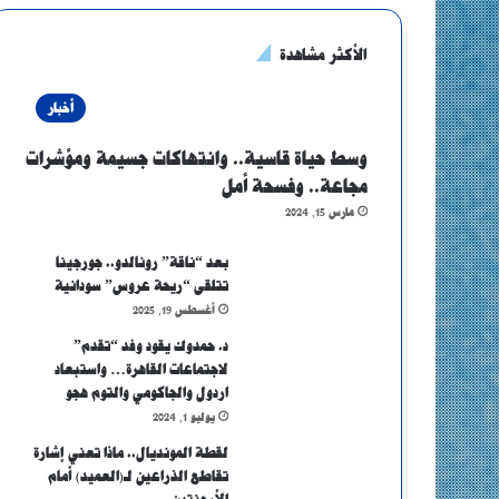
الأكثر مشاهدة
أخبار
وسط حياة قاسية.. وانتهاكات جسيمة ومؤشرات
مجاعة.. وفسحة أمل
مارس 15, 2024
بعد “ناقة” رونالدو.. جورجينا
تتلقى “ريحة عروس” سودانية
أغسطس 19, 2025
د. حمدوك يقود وفد “تقدم”
لاجتماعات القاهرة… واستبعاد
اردول والجاكومي والتوم هجو
يوليو 1, 2024
لقطة المونديال.. ماذا تعني إشارة
تقاطع الذراعين لـ(العميد) أمام