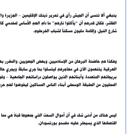
ينبغي ألا تنسى أن الجيش رأى في تحرير ذينك الإقليمين – الجزيرة والخ
الفاشر. فكان قدرهم أن “يأكلوا نارهم” ما دام الهم الأساس لمخدمي 
شارع النيل، وإقامة مليون مسكناً لشباب الخرطوم.
وهكذا هم حاضنة البرهان من الإسلاميين، وبعض الجهويين، والمغرر بهم 
العرقية يتنعمون الآن في مهاجرهم ليتسلوا بما جرى سابقاً، ويجري حاليا
بريجاتهم المتعددة، وأبنائهم الذين يواصلون دراساتهم الجامعية – وفوق
المحليون من الطبقة الوسطى أبناء الناس المساكين ليخوضوا لهم حر
ليس هناك من أدنى شك في أن أموال السحت التي جمعوها قبلاً هي مما
اقتصادها الذي يسيطر عليه مفسدو بورتسودان.