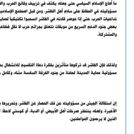
ما أهاج الإسلام السياسي حتى جعله يكثف في تزييف وقائع الحرب، وال
مسؤوليته في الحفاظ على سلام أهل الفاشر. ومن قبل اصطنع الإسلامي
تداعيات الحرب، حتى إذا حوصر قادته في الفاشر انسحبوا تكتيكياً لحما
بعض جنود الدعم السريع من موبقات تتعلق بجرائم حرب لا تقل فظاع
والمشتركة.
ولذلك فإن الفاشر قد تركوها متأثرين بفكرة دعاة التقسيم للانشغال بما ر
مسؤولية حماية المدينة لحفنة من جنود الفرقة السادسة مشاه، وكامل 
إن استقالة الجيش من مسؤوليته عن فك الحصار عن الفاشر، وتحريرها م
الأخيرة. ولعله ينتظر صرخات أهلّ الأبيض، أو الدبة، أو كوستي لاحقا
الذين لا يرحمون المواطنين.