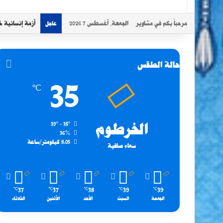
مرحباً بكم في مشاوير
الجمعة, أغسطس 7 2026
أزمة إنسانية خ
عاجل
حالة الطقس
35
℃
الخرطوم
39º - 35º
36%
8.05 كيلومتر/ساعة
سماء صافية
37
37
38
39
39
℃
℃
℃
℃
℃
الجمعة
السبت
الأحد
الأثنين
الثلاثاء