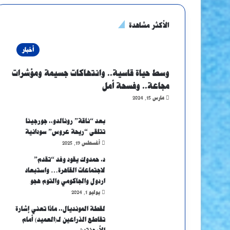
الأكثر مشاهدة
أخبار
وسط حياة قاسية.. وانتهاكات جسيمة ومؤشرات
مجاعة.. وفسحة أمل
مارس 15, 2024
بعد “ناقة” رونالدو.. جورجينا
تتلقى “ريحة عروس” سودانية
أغسطس 19, 2025
د. حمدوك يقود وفد “تقدم”
لاجتماعات القاهرة… واستبعاد
اردول والجاكومي والتوم هجو
يوليو 1, 2024
لقطة المونديال.. ماذا تعني إشارة
تقاطع الذراعين لـ(العميد) أمام