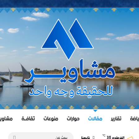
ياضة
تقارير
مقالات
حوارات
منوعات
ثقافــة
مشاويــر 
℃
35
بحث
الخرطوم
تابعنا