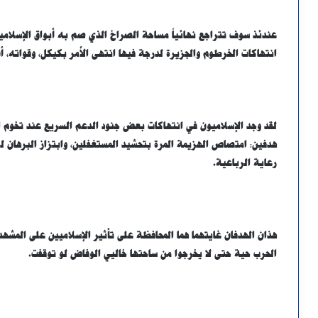
عندئذ سوف تتراجع نهائياً مساحة الصراخ الذي صم به أبواق الإسلامي
انتهاكات الخرطوم والجزيرة لدرجة فيها انتهى الأمر بكيكل، وقواته، أن
لقد وجد الإسلاميون في انتهاكات بعض جنود الدعم السريع عند تخوم ا
هدفين: امتصاص الهزيمة المرة بتحشيد المستغفلين، وابتزاز البرهان
رعاية الرباعية.
هذان الهدفان غايتهما هما المحافظة على تأثير الإسلاميين على المشهد
الحرب حية حتى لا يخرجوا من ساحتها خاليي الوفاض لو توقفت.