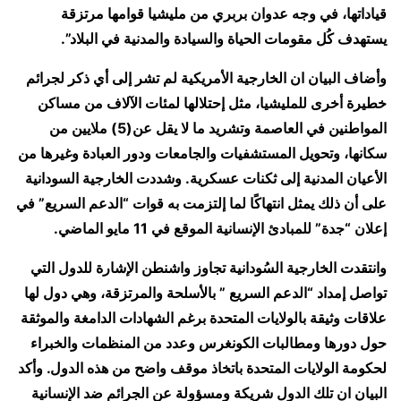
قياداتها، في وجه عدوان بربري من مليشيا قوامها مرتزقة
يستهدف كُل مقومات الحياة والسيادة والمدنية في البلاد”.
وأضاف البيان ان الخارجية الأمريكية لم تشر إلى أي ذكر لجرائم
خطيرة أخرى للمليشيا، مثل إحتلالها لمئات الآلاف من مساكن
المواطنين في العاصمة وتشريد ما لا يقل عن(5) ملايين من
سكانها، وتحويل المستشفيات والجامعات ودور العبادة وغيرها من
الأعيان المدنية إلى ثكنات عسكرية.
وشددت الخارجية السودانية
على أن ذلك يمثل انتهاكًا لما إلتزمت به قوات “الدعم السريع” في
إعلان “جدة” للمبادئ الإنسانية الموقع في 11 مايو الماضي.
وانتقدت الخارجية السُودانية تجاوز واشنطن الإشارة للدول التي
تواصل إمداد “الدعم السريع ” بالأسلحة والمرتزقة، وهي دول لها
علاقات وثيقة بالولايات المتحدة برغم الشهادات الدامغة والموثقة
حول دورها ومطالبات الكونغرس وعدد من المنظمات والخبراء
لحكومة الولايات المتحدة باتخاذ موقف واضح من هذه الدول.
وأكد
البيان ان تلك الدول شريكة ومسؤولة عن الجرائم ضد الإنسانية