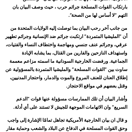
بارتكاب القوات المسلحة جرائم حرب ، حيث وصف البيان بان
التهم “لا أساس لها من الصحة”.
من جانب آخر رحب البيان بما توصلت إليه الولايات المتحدة من
أن “المليشيا المتمردة” ارتكبت جرائم ضد الإنسانية وجرائم تطهير
عرقي، وجرائم عنف جنسي ومهاجمة واختطاف النساء والفتيات،
واستهداف النازحين والفارين من القتال، بما يشابه الإبادة
الجماعية.
ورفضت الخارجية السودانية ما اسمته مزاعم معممة
ساوت بين “القوات المسلحة” والمليشيا المتمردة بالمسؤولية عن
إطلاق العنان للعنف المروع والموت والدمار، واحتجاز المدنيين،
وقتل بعضهم في مواقع الاحتجاز.
وأشار البيان أن تلك الممارسات مسؤولة عنها قوات “الدعم
السريع” وان الاتهامات الموجهة للجيش لا تستند على أي أدلة.
و قال ان بيان الخارجية الأمريكية تجاهل تمامًا الإشارة إلى واجب
وحق القوات المسلحة في الدفاع عن البلاد والشعب وحماية مقار