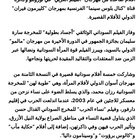
قناة “كنال بلوس سينما” الفرنسية بمهرجان “كليرمون فيران”
الدولي للأفلام القصيرة.
وفاز الفيلم السوداني الوثائقي “أجساد بطولية” للمخرجة سارة
سليمان بجائزة الجمهور في الدورة الأخيرة من مهرجان “مالمو”
الدولي بالسويد، ويبرز الفيلم قوة المرأة السودانية ونضالها عبر
الزمن ضد المعتقدات والتقاليد المقيدة لحريتها ونجاحها.
وشاركت خمسة أفلام سودانية قصيرة في النسخة الثامنة من
مهرجان أسوان الدولي لأفلام المرأة، وهي “طوبة لهن” للمخرجة
السودانية رزان محمد، والذي يسلط الضوء على نساء نزحن من
معسكر للاجئين في عام 2003، عندما اندلعت الحرب في إقليم
دارفور، وفيلم “نساء الحرب” للمخرج السوداني القدال حسن
الذي يتناول قضية النساء في مناطق الصراع بولاية النيل الأزرق،
وتأثير الحرب فيهن وفي ذاكرتهن، إضافة إلى أفلام “حكاية مآب”
و”كالوس برؤوت” و”وسينامون داليا”.