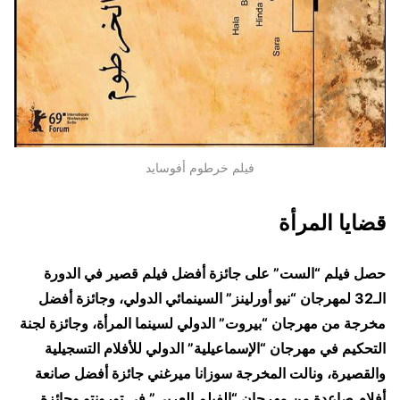
فيلم خرطوم أفوسايد
قضايا المرأة
حصل فيلم “الست” على جائزة أفضل فيلم قصير في الدورة
الـ32 لمهرجان “نيو أورلينز” السينمائي الدولي، وجائزة أفضل
مخرجة من مهرجان “بيروت” الدولي لسينما المرأة، وجائزة لجنة
التحكيم في مهرجان “الإسماعيلية” الدولي للأفلام التسجيلية
والقصيرة، ونالت المخرجة سوزانا ميرغني جائزة أفضل صانعة
أفلام صاعدة من مهرجان “الفيلم العربي” في تورونتو وجائزة