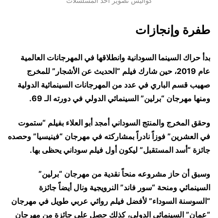
كواليس تصوير أحد المسلسلات
طفرة وإنجازات
بدأ حراك السينما السودانية وانطلاقها في المهرجانات العالمية
عام 2019، حين شارك فيلم “الحديث عن الأشجار” للمخرج
صهيب قسم الباري في عدد من المهرجانات السينمائية الدولية
ومنها مهرجان “برلين” السينمائي الدولي في دورته الـ 69.
وحقق المخرج والمنتج السوداني أمجد أبو العلاء بفيلم “ستموت
في العشرين” فوزاً نادراً بمشاركته في مهرجان “فينيسيا” وحصده
جائزة “أسد المستقبل” ليكون أول فيلم سوداني يحظى بها.
وسبق أن حاز مشروعه منحاً نقدية من مهرجان “برلين”
السينمائي ومنحة “سور فاند” النرويجية ونال أيضاً جائزة
“السوسنة السوداء” لأفضل فيلم روائي عربي طويل في مهرجان
“عمان” السينمائي الدولي، كذلك حصل على جائزة من مهرجان