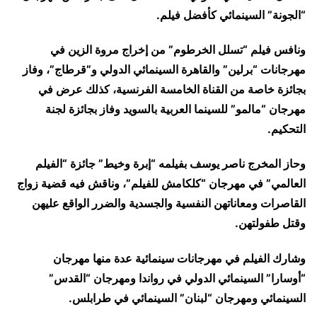
“الجونة” السينمائي كأفضل فيلم.
ونافس فيلم “تسلل الخرطوم” من إخراج مروة الزين في
مهرجانات “برلين” والقاهرة السينمائي الدولي و”قرطاج”، وفاز
بجائزة خاصة من القناة الخامسة الفرنسية، كذلك عرض في
مهرجان “مالمو” للسينما العربية بالسويد وفاز بجائزة لجنة
التحكيم.
وحاز المخرج ناصر يوسف بفيلمه “إبرة وخيط” جائزة “الفيلم
العالمي” في مهرجان “كلكامش للفيلم”، وناقش فيه قضية زواج
القاصرات ومعاناتهن النفسية والجسدية والضرر الواقع عليهن
وقتل طفولتهن.
وشارك الفيلم في مهرجانات سينمائية عدة منها مهرجان
“أوسارا” السينمائي الدولي في رواندا ومهرجان “القدس”
السينمائي ومهرجان “لبنان” السينمائي في طرابلس.