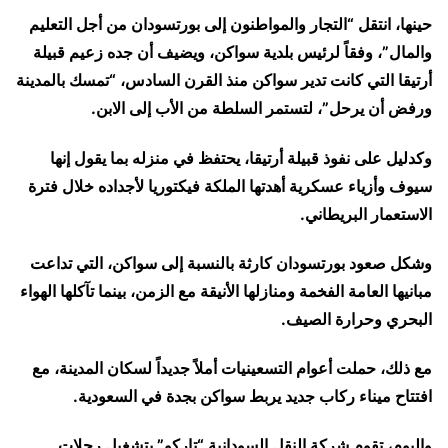
حينها، انتقل “التجار والمواطنون إلى بورتسودان من أجل التعليم
والمال”، وفقاً لرئيس بلدية سواكن، ويضيف أن جده زعيم قبيلة
أرتيقا التي كانت تدير سواكن منذ القرن السادس، “تمسك بالمدينة
ورفض أن يرحل”، لتستمر السلطة من الأب إلى الابن.
وكدليل على نفوذ قبيلة أرتيقا، يحتفظ في منزله بما يقول إنها
سيوف وأزياء عسكرية أهدتها الملكة فيكتوريا لأجداده خلال فترة
الاستعمار البريطاني.
وشكل صعود بورتسودان كارثة بالنسبة إلى سواكن، التي تداعت
مبانيها العامة الفخمة ومنازلها الأنيقة مع الزمن، بينما تآكلها الهواء
البحري وحرارة الصيف.
مع ذلك، حملت أعوام التسعينيات أملاً جديداً لسكان المدينة، مع
افتتاح ميناء ركاب جديد يربط سواكن بجدة في السعودية.
واليوم، تقوم شركة النقل السودانية “تاركو” بتشغيل رحلات