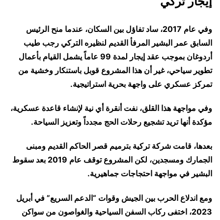
إيجار تركي
وفي عام 2017، ساد تفاؤل بين السكان، عندما منح الرئيس
السابق عمر البشير المرفأ القديم لنظيره التركي رجب طيب
أردوغان بموجب عقد إيجار لمدة 99 عاماً يشمل القيام بأعمال
تطوير سياحي، غير أن هذا المشروع قوبل باستنكار وخشية من
تمركز عسكري على واجهة بحرية استراتيجية.
وفي مواجهة هذا القلق، نفت أنقرة أي نية لإنشاء قاعدة عسكرية،
مؤكدة أنها تريد تشجيع رحلات الحج مجدداً وتعزيز السياحة.
بعدها، قامت شركة تركية بترميم قصر الحاكم القديم ومبنى
الجمارك ومسجدين، لكن المشروع توقف عام 2019 بعد سقوط
البشير في مواجهة احتجاجات جماهيرية.
ومع اندلاع الحرب بين الجيش وقوات “الدعم السريع” في أبريل
2023، اختفى ركاب السفن السياحية والغواصون من سواكن