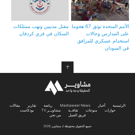
الأمم المتحدة توثق 67 هجوما
مقتل مدنيين ونهب ممتلكات
على المدارس وحالات
السكان في قري كردفان
استخدام عسكري للمرافق
في السودان
↑
الرئيسية
أخبار
Mashaweer News
رياضة
تقارير
مقالات
حوارات
منوعات
ثقافــة
مشاويــر TV
بودكاست
فريق العمل
من نحن
جميع الحقوق محفوظة لـ مشاوير 2026