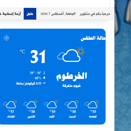
مرحباً بكم في مشاوير
الجمعة, أغسطس 7 2026
أزمة إنسانية خ
عاجل
حالة الطقس
31
℃
الخرطوم
39º - 31º
49%
8.33 كيلومتر/ساعة
غيوم متفرقة
37
38
39
38
39
℃
℃
℃
℃
℃
الجمعة
السبت
الأحد
الأثنين
الثلاثاء