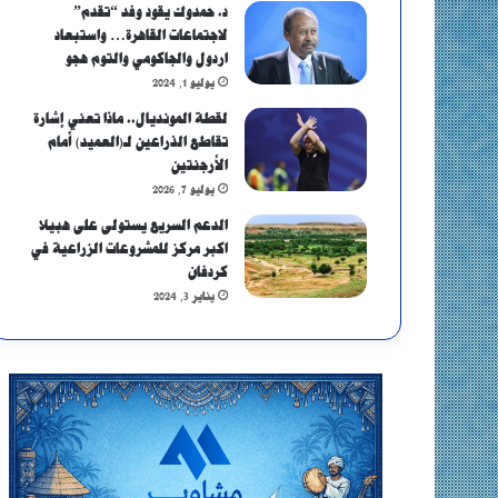
د. حمدوك يقود وفد “تقدم”
لاجتماعات القاهرة… واستبعاد
اردول والجاكومي والتوم هجو
يوليو 1, 2024
لقطة المونديال.. ماذا تعني إشارة
تقاطع الذراعين لـ(العميد) أمام
الأرجنتين
يوليو 7, 2026
الدعم السريع يستولى على هبيلا
اكبر مركز للمشروعات الزراعية في
كردفان
يناير 3, 2024