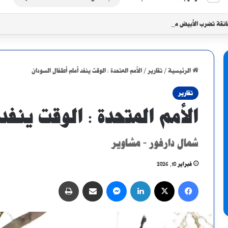
عن
انقة تضرب الأبيض مع تزايد موجات النزوح
الرئيسية
/
تقارير
/
الأمم المتحدة : الوقت ينفد أمام أطفال السودان
تقارير
الأمم المتحدة : الوقت ينفد
شمال دارفور - مشاوير
فبراير 10, 2026
فيسبوك
X
لينكدإن
ماسنجر
مشاركة عبر البريد
طباعة