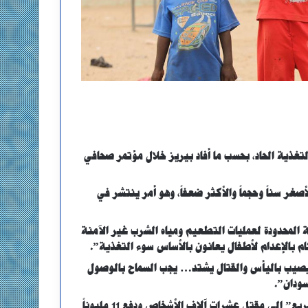
تغذية الحاد، بحسب ما أفاد بيريز خلال مؤتمر صحافي
صغر سناً وحجماً والأكثر ضعفاً، وهو أمر ينتشر في
ة المحدودة لعمليات التطعيم ومياه الشرب غير الآمنة
ام بالإعدام لأطفال يعانون بالأساس سوء التغذية”.
 يصيب باليأس والقتال يشتد… يجب السماح بالوصول
ودان”.
ومنذ أبريل عام 2023، أدى النزاع بين الجيش وقوات “الدعم السريع” إلى مقتل عشرات آلاف الأشخاص ودفع 11 مليوناً