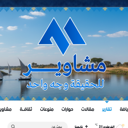
ياضة
تقارير
مقالات
حوارات
منوعات
ثقافــة
مشاويــر 
℃
31
بحث
الخرطوم
تابعنا