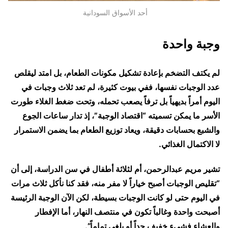
أحد الأسواق السودانية
وجبة واحدة
لم يكتف التضخم بإعادة تشكيل مكونات الطعام، بل امتد ليقلص
عدد الوجبات نفسها، ففي بيوت كثيرة، لم تعد ثلاث وجبات في
اليوم أمراً بديهياً بل ترفاً يصعب تحمله، وتحت ضغط الغلاء طورت
الأسر ما يمكن تسميته “اقتصاد الوجبة”، إذ تدار ساعات الجوع
والشبع بحسابات دقيقة، ويعاد توزيع الطعام بما يضمن الاستمرار
لا الاكتمال الغذائي.
تشير مريم عبدالرحمن، أم لثلاثة أطفال في سن الدراسة، إلى أن
“تقليص الوجبات أصبح خياراً لا مفر منه، فقد كنا نأكل ثلاث مرات
في اليوم حتى لو كانت الوجبات بسيطة، لكن الآن الوجبة الرئيسة
أصبحت واحدة وغالباً تكون في منتصف النهار، أما الإفطار
والعشاء فشيء خفيف جداً أو يلغى تماماً”.