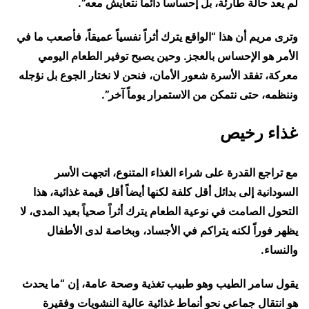
لم يعد حالة طارئة، بل إحساساً دائماً نتعايش معه”.
وترى مريم أن هذا “الواقع يترك أثراً نفسياً عميقاً، فأصعب ما في
الأمر هو الإحساس بالعجز. وحين يصبح توفير الطعام اليومي
معركة، تفقد الأسرة شعور الأمان، فنحن لا نختار الجوع بل نؤجله
وننظمه، حتى نتمكن من الاستمرار يوماً آخر”.
غذاء رخيص
مع تراجع القدرة على شراء الغذاء المتنوع، اتجهت الأسر
السودانية إلى بدائل أقل كلفة لكنها أيضاً أقل قيمة غذائية، هذا
التحول الصامت في نوعية الطعام يترك أثراً صحياً بعيد المدى، لا
يظهر فوراً لكنه يتراكم في الأجساد، وبخاصة لدى الأطفال
والنساء.
يقول سامر الطيب وهو طبيب تغذية وصحة عامة، إن “ما يحدث
هو انتقال جماعي نحو أنماط غذائية عالية النشويات وفقيرة