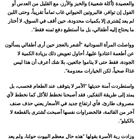
والعصيدة (أكلة شعبية) والخبز والأرز، مع القليل من العدس أو
الفول إن توافر، فالبروتين الحيواني غاب تماماً تقريباً، وحتى اللبن
لم يعد يُشترى إلا بكميات محدودة، حين أقف في السوق، لا أختار
ما يحتاج إليه أطفالي، بل ما أستطيع دفع ثمنه فقط”.
وواصلت المرأة السودانية “أشعر بالعجز حين أرى أطفالي يسألون
عن أطعمة اعتادوا عليها، أحاول تعويض ذلك بزيادة الكمية لا
الجودة، فقط حتى لا يناموا جائعين، بلا شك أعرف أن هذا ليس
غذاءً صحياً، لكن الخيارات معدومة”.
واستطردت آمنة حديثها “الأمر لا يتوقف عند الطعام فحسب، بل
يمتد إلى طريقة التفكير، فقد أصبحنا نخطط للأكل كما نخطط لأي
مصروف طارئ، فأي ارتفاع جديد في الأسعار يعني حذف صنف
آخر من القائمة، فالخضراوات نفسها أصبحت تُشترى بالقطعة لا
بالكيلو”.
وزادت ربة الأسرة بقولها “هذه حال معظم البيوت حولنا، ولم يعد