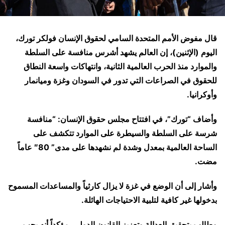
قال مفوض الأمم المتحدة السامي لحقوق الإنسان فولكر تورك،
اليوم (الإثنين)، إن العالم يشهد أشرس منافسة على السلطة
والموارد منذ الحرب العالمية الثانية، وانتهاكات واسعة النطاق
للحقوق في الصراعات التي تدور في السودان وغزة وميانمار
وأوكرانيا.
وأضاف “تورك”، في افتتاح مجلس حقوق الإنسان: “منافسة
شرسة على السلطة والسيطرة على الموارد تتكشف على
الساحة العالمية بمعدل وشدة لم نشهدها على مدى” 80″ عاماً
مضت.
وأشار إلى أن الوضع في غزة لا يزال كارثياً والمساعدات المسموح
بدخولها غير كافية لتلبية الاحتياجات الهائلة.
وطالب بتحقيق العدالة وتعزيز القانون الدولي، مؤكداً أنه يجب