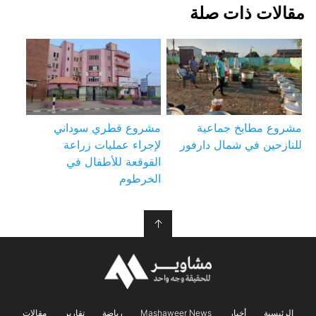
مقالات ذات صلة
مشروع مطابخ جماعية
مشروع قطري سوداني
للنازحين في شمال دارفور
لإجراء عمليات زراعة
القوقعة للأطفال في
الخرطوم
↑
الرئيسية
أخبار
Mashaweer News
رياضة
تقارير
مقالات