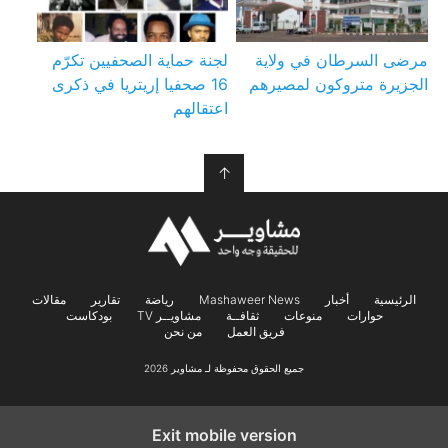
مرضى السرطان في ولاية
لجنة حماية الصحفيين تكرّم
الجزيرة متروكون لمصيرهم
16 صحفيا إريتريا في ذكرى
اعتقالهم
↑
الرئيسية
أخبار
Mashaweer News
رياضة
تقارير
مقالات
حوارات
منوعات
ثقافــة
مشاويــر TV
بودكاست
فريق العمل
من نحن
جميع الحقوق محفوظة لـ مشاوير 2026
Exit mobile version