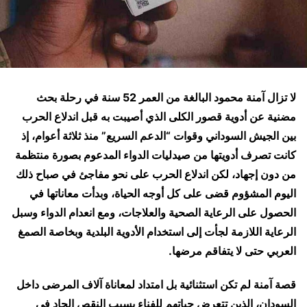
لا تزال آمنة محمود البالغة من العمر 52 سنة في رحلة بحث
مضنية عن أدوية قصور الكلى الذي أصيبت به قبل اندلاع الحرب
بين الجيش السوداني وقوات “الدعم السريع” منذ ثلاثة أعوام، إذ
كانت تصرف أدويتها من صيدليات الدواء المدعوم بصورة منتظمة
من دون إجهاد، لكن اندلاع الحرب على نحو مفاجئ في صباح ذلك
اليوم المشؤوم قضى على كل أوجه الحياة، وبدأت معاناتها في
الحصول على الرعاية الصحية والعلاجات، ومع انعدام الدواء وسبل
الرعاية اللازمة لجأت إلى استخدام الأدوية البلدية وبخاصة الصمغ
العربي حتى لا يتفاقم مرضها.
قصة آمنة لم تكن استثنائية بل امتداد لمعاناة آلاف المرضى داخل
السودان، الذين تتعرض حياتهم للفناء بسبب النقص الحاد في