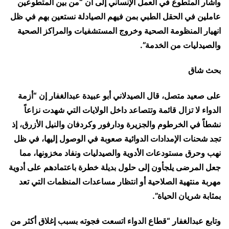
وأشار المتطوع في العمل الإنساني إلى أن “من بين المتطوعين
عاملين في الحقل الطبي بمن فيهم الصيادلة نستعين بهم في ظل
انهيار المنظومة الصحية وخروج المستشفيات والمراكز الصحية
والصيدليات من الخدمة”.
بحث شاق
على صعيد متصل، قال الصيدلاني أبو عبيدة عبدالغفار إن “أزمة
الدواء لا تزال قائمة وتتصاعد داخل الولايات التي شهدت نزاعاً
نشطاً في الخرطوم والجزيرة ودارفور وكردفان والنيل الأزرق، إذ
تجد شحنات الإمدادات الدوائية صعوبة في الوصول إليها، في ظل
نهب وحرق مستودعات الأدوية والصيدليات ونفاد مخزونها، مما
جعل المرضى يلجأون إلى حلول بديلة خطرة باعتمادهم على أدوية
مهربة منتهية الصلاحية أو انتظار مساعدات المنظمات التي تعد
بمثابة شريان الحياة”.
وتابع عبدالغفار “قطاع الدواء اتسعت فجوته بسبب إغلاق أكثر من