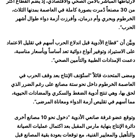
لارتباطها المباشر بالأمن الصحي والاقتصادي، إذ يضم القطاع أكثر
من 30 مصنعاً دُمرت بصورة كاملة في العاصمة بمدنها الثلاث،
الخرطوم وبحري وأم درمان، وأفرزت أزمة دواء طوال أشهر
الحرب”.
وبيَّن أن “قطاع الأدوية قبل اندلاع الحرب أسهم في تقليل الاعتماد
على الاستيراد وتوفير أنواع دوائية تعد أساساً وبأسعار مناسبة،
دعمت الإمدادات الطبية والتأمين الصحي”.
ومضى المتحدث قائلاً “استُؤنف الإنتاج بعد وقف الحرب في
العاصمة الخرطوم داخل نحو ستة مصانع على رغم الضرر الذي
لحق بها، وهي تنتج أدوية الضغط والسكري والمضادات الحيوية،
مما أسهم في تقليص أزمة الدواء ومعاناة المرضى”.
وتوقع عضو غرفة صانعي الأدوية “دخول نحو 10 مصانع أخرى
دائرة الإنتاج بنهاية مارس المقبل بعد اكتمال عمليات الصيانة
والتأهيل والمعايير الفنية، مع توقعات بعودة بقية المصانع قبل