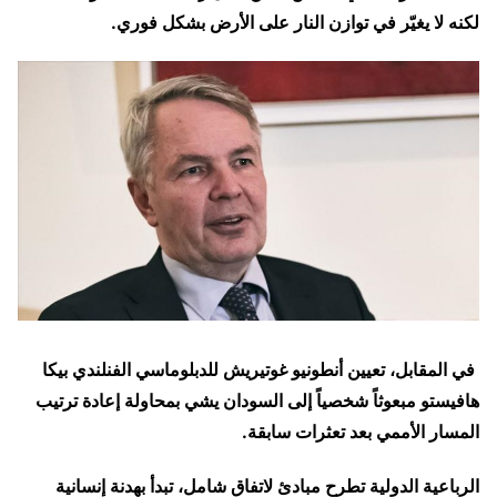
لكنه لا يغيّر في توازن النار على الأرض بشكل فوري.
في المقابل، تعيين أنطونيو غوتيريش للدبلوماسي الفنلندي بيكا
هافيستو مبعوثاً شخصياً إلى السودان يشي بمحاولة إعادة ترتيب
المسار الأممي بعد تعثرات سابقة.
الرباعية الدولية تطرح مبادئ لاتفاق شامل، تبدأ بهدنة إنسانية