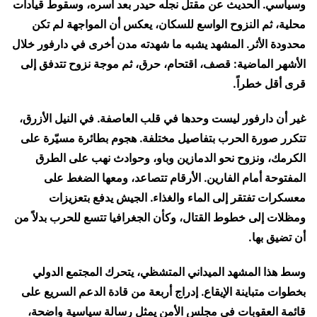
وسياسي. الحديث عن مقتل نجله حيدر بعد أسره، وسقوط قيادات
محلية، ثم النزوح الواسع للسكان، يعكس أن المواجهة لم تكن
محدودة الأثر. المشهد يشبه ما شهدته مدن أخرى في دارفور خلال
الأشهر الماضية: قصف، اقتحام، حرق، ثم موجة نزوح تتدفق إلى
قرى أقل خطراً.
غير أن دارفور ليست وحدها في قلب العاصفة. في النيل الأزرق،
تتكرر صورة الحرب بتفاصيل مختلفة. هجوم بطائرة مسيّرة على
الكرمك، ونزوح نحو الدمازين وباو، وحوادث نهب على الطرق
المفتوحة أمام الفارين. الأرقام تتصاعد، ومعها الضغط على
معسكرات تفتقر إلى الماء والغذاء. الجيش يدفع بتعزيزات
ومظلات إلى خطوط القتال، وكأن الجغرافيا تتسع للحرب بدلاً من
أن تضيق بها.
وسط هذا المشهد الميداني المتشظي، يتحرك المجتمع الدولي
بخطوات متباينة الإيقاع. إدراج أربعة من قادة الدعم السريع على
قائمة العقوبات في مجلس الأمن يمثل رسالة سياسية واضحة،