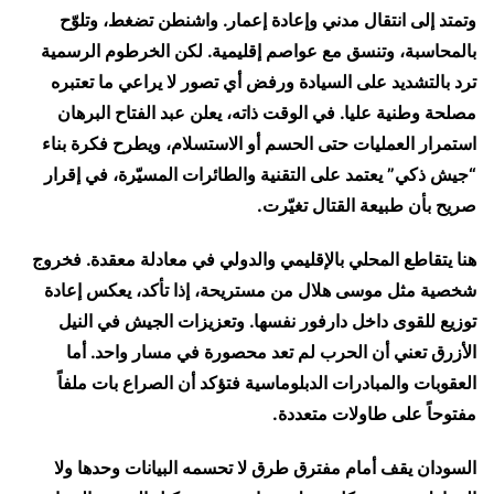
وتمتد إلى انتقال مدني وإعادة إعمار. واشنطن تضغط، وتلوّح
بالمحاسبة، وتنسق مع عواصم إقليمية. لكن الخرطوم الرسمية
ترد بالتشديد على السيادة ورفض أي تصور لا يراعي ما تعتبره
مصلحة وطنية عليا. في الوقت ذاته، يعلن عبد الفتاح البرهان
استمرار العمليات حتى الحسم أو الاستسلام، ويطرح فكرة بناء
“جيش ذكي” يعتمد على التقنية والطائرات المسيّرة، في إقرار
صريح بأن طبيعة القتال تغيّرت.
هنا يتقاطع المحلي بالإقليمي والدولي في معادلة معقدة. فخروج
شخصية مثل موسى هلال من مستريحة، إذا تأكد، يعكس إعادة
توزيع للقوى داخل دارفور نفسها. وتعزيزات الجيش في النيل
الأزرق تعني أن الحرب لم تعد محصورة في مسار واحد. أما
العقوبات والمبادرات الدبلوماسية فتؤكد أن الصراع بات ملفاً
مفتوحاً على طاولات متعددة.
السودان يقف أمام مفترق طرق لا تحسمه البيانات وحدها ولا