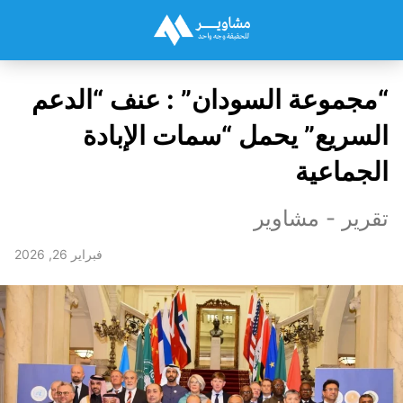
“مجموعة السودان” : عنف “الدعم
السريع” يحمل “سمات الإبادة
الجماعية
تقرير - مشاوير
فبراير 26, 2026