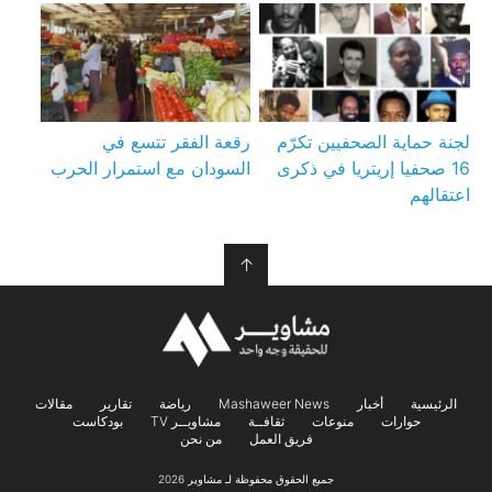
لجنة حماية الصحفيين تكرّم
رقعة الفقر تتسع في
16 صحفيا إريتريا في ذكرى
السودان مع استمرار الحرب
اعتقالهم
↑
الرئيسية
أخبار
Mashaweer News
رياضة
تقارير
مقالات
حوارات
منوعات
ثقافــة
مشاويــر TV
بودكاست
فريق العمل
من نحن
جميع الحقوق محفوظة لـ مشاوير 2026