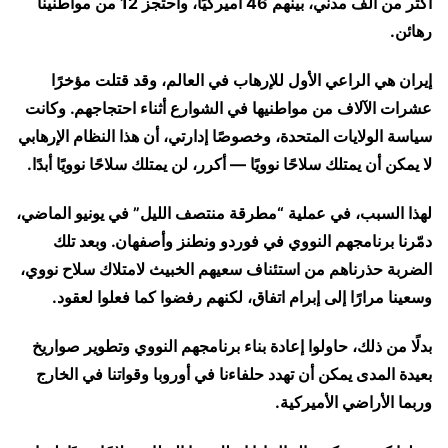
أكثر من ألف مدني، بينهم 46 أميركيًا، واحتجز 12 من مواطنينا
رهائن.
إيران هي الراعي الأول للإرهاب في العالم، وقد قتلت مؤخرًا
عشرات الآلاف من مواطنيها في الشوارع أثناء احتجاجهم. وكانت
سياسة الولايات المتحدة، وخصوصًا إدارتي، أن هذا النظام الإرهابي
لا يمكن أن يمتلك سلاحًا نوويًا — أكرر، لن يمتلك سلاحًا نوويًا أبدًا.
لهذا السبب، في عملية “مطرقة منتصف الليل” في يونيو الماضي،
دمّرنا برنامجهم النووي في فوردو ونطنز وأصفهان. وبعد تلك
الضربة حذرناهم من استئناف سعيهم الخبيث لامتلاك سلاح نووي،
وسعينا مرارًا إلى إبرام اتفاق، لكنهم رفضوا كما فعلوا لعقود.
بدلًا من ذلك، حاولوا إعادة بناء برنامجهم النووي وتطوير صواريخ
بعيدة المدى يمكن أن تهدد حلفاءنا في أوروبا وقواتنا في الخارج
وربما الأراضي الأميركية.