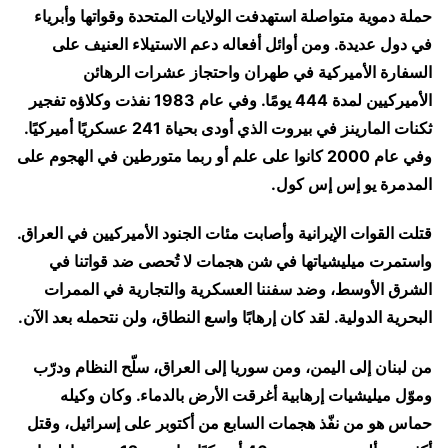
حملة دموية متواصلة استهدفت الولايات المتحدة وقواتها وأبرياء
في دول عديدة. ومن أوائل أفعاله دعم الاستيلاء العنيف على
السفارة الأميركية في طهران واحتجاز عشرات الرهائن
الأميركيين لمدة 444 يومًا. وفي عام 1983 نفذت وكلاؤه تفجير
ثكنات المارينز في بيروت الذي أودى بحياة 241 عسكريًا أميركيًا.
وفي عام 2000 كانوا على علم أو ربما متورطين في الهجوم على
المدمرة يو إس إس كول.
قتلت القوات الإيرانية وأصابت مئات الجنود الأميركيين في العراق.
واستمرت ميليشياتها في شن هجمات لا تُحصى ضد قواتنا في
الشرق الأوسط، وضد سفننا العسكرية والتجارية في الممرات
البحرية الدولية. لقد كان إرهابًا واسع النطاق، ولن نتحمله بعد الآن.
من لبنان إلى اليمن، ومن سوريا إلى العراق، سلّح النظام ودرّب
وموّل ميليشيات إرهابية أغرقت الأرض بالدماء. وكان وكيله
حماس هو من نفّذ هجمات السابع من أكتوبر على إسرائيل، وقتل