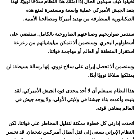
تخيلوا كيف سيكون الحال إذا امتلك هذا النظام سلاحًا نوويًا. لهذا
ينفذ الجيش الأميركي عملية واسعة ومستمرة لمنع هذه
الديكتاتورية المتطرفة من تهديد أميركا ومصالحنا الأمنية.
سندمر صواريخهم وصناعتهم الصاروخية بالكامل. سنقضي على
أسطولهم البحري. وسنضمن ألا تتمكن ميليشياتهم من زعزعة
استقرار المنطقة أو العالم أو مهاجمة قواتنا.
وسنضمن ألا تحصل إيران على سلاح نووي. إنها رسالة بسيطة: لن
يمتلكوا سلاحًا نوويًا أبدًا.
هذا النظام سيتعلم أن لا أحد يتحدى قوة الجيش الأميركي. لقد
بنيت وأعدت بناء جيشنا في ولايتي الأولى، ولا يوجد جيش في
العالم يضاهي قوته.
اتخذت إدارتي كل خطوة ممكنة لتقليل المخاطر على قواتنا، لكن
النظام الإيراني يسعى إلى قتل أبطال أميركيين شجعان. قد نخسر