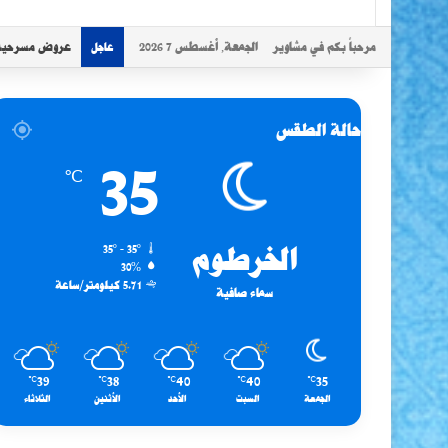
مرحباً بكم في مشاوير
الجمعة, أغسطس 7 2026
عروض مسرحية ل
عاجل
حالة الطقس
35
℃
الخرطوم
35º - 35º
30%
5.71 كيلومتر/ساعة
سماء صافية
39
38
40
40
35
℃
℃
℃
℃
℃
الجمعة
السبت
الأحد
الأثنين
الثلاثاء