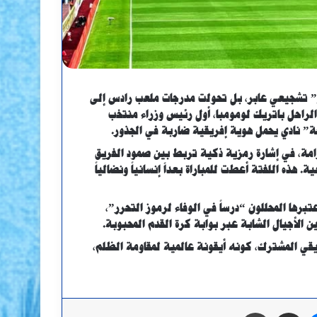
و” تشجيعي عابر، بل تحولت مدرجات ملعب رادس إلى
راحل باتريك لومومبا، أول رئيس وزراء منتخب
ة” نادي يحمل هوية إفريقية ضاربة في الجذور.
امة، في إشارة رمزية ذكية تربط بين صمود الفريق
هذه اللفتة أعطت للمباراة بعداً إنسانياً ونضالياً
تبرها المحللون “درساً في الوفاء لرموز التحرر”،
 الأجيال الشابة عبر بوابة كرة القدم المحبوبة.
ريقي المشترك، كونه أيقونة عالمية لمقاومة الظلم،
ماسنجر
مشاركة عبر البريد
طباعة