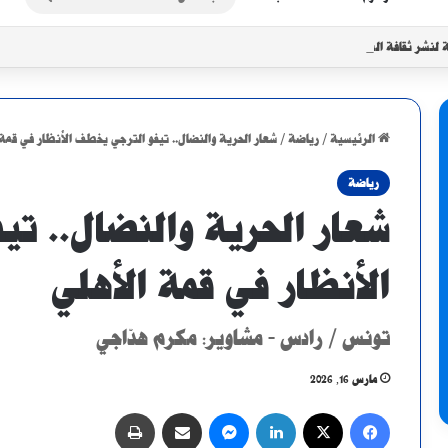
عن
نشر ثقافة السلام ومناهضة خطاب الكراهية في السودان
الرئيسية
/
رياضة
/
شعار الحرية والنضال.. تيفو الترجي يخطف الأنظار في قمة 
رياضة
شعار الحرية والنضال.. ت
الأنظار في قمة الأهلي
تونس / رادس - مشاوير: مكرم هدّاجي
مارس 16, 2026
فيسبوك
X
لينكدإن
ماسنجر
مشاركة عبر البريد
طباعة