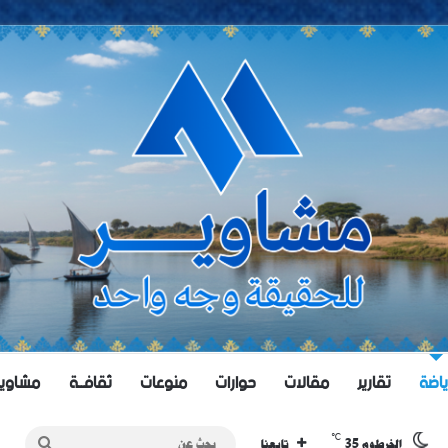
ياضة
تقارير
مقالات
حوارات
منوعات
ثقافــة
مشاويــر 
℃
35
بحث
الخرطوم
تابعنا