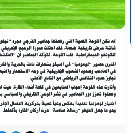
لم تكن اللوحة الفنية التي رفعتها جماهير الترجي مجرد “تيف
شاشة عرض تاريخية ضخمة. فقد احتلت صورة الزعيم الإفريقي ال
للكونغو الديمقراطية، قلب اللوحة، لتؤكد الجماهير أن “المكشخ
اقترن حضور “لومومبا” في التيفو بشعارات نادت بالحرية والكر
في الملاعب وصمود الشعوب الإفريقية في وجه الاستعمار والتبعية. 
تجاوز حدود التنافس الرياضي مع النادي الأهلي.
و
أثارت هذه اللوحة إعجاب المتابعين في كافة أنحاء القارة، حيث اع
وخطوة تعزز دور الجماهير في نشر الوعي التاريخي والسياسي بين
اختيار لومومبا تحديداً يعكس وعياً عميقاً بمركزية النضال الإف
وهو ما جعل التيفو “رسالة صامتة” هزت أركان القارة بأكملها.
فيسبوك
X
لينكدإن