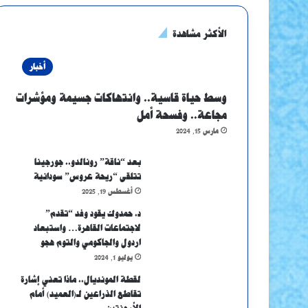
الأكثر مشاهدة
أخبار
وسط حياة قاسية.. وانتهاكات جسيمة ومؤشرات
مجاعة.. وفسحة أمل
مارس 15, 2024
بعد “ناقة” رونالدو.. جورجينا
تتلقى “ريحة عروس” سودانية
أغسطس 19, 2025
د. حمدوك يقود وفد “تقدم”
لاجتماعات القاهرة… واستبعاد
اردول والجاكومي والتوم هجو
يوليو 1, 2024
لقطة المونديال.. ماذا تعني إشارة
تقاطع الذراعين لـ(العميد) أمام