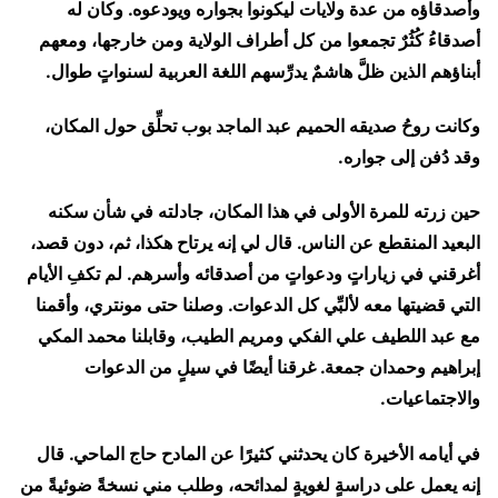
وأصدقاؤه من عدة ولايات ليكونوا بجواره ويودعوه. وكان له
أصدقاءُ كُثُرٌ تجمعوا من كل أطراف الولاية ومن خارجها، ومعهم
أبناؤهم الذين ظلَّ هاشمٌ يدرِّسهم اللغة العربية لسنواتٍ طوال.
وكانت روحُ صديقه الحميم عبد الماجد بوب تحلِّق حول المكان،
وقد دُفن إلى جواره.
حين زرته للمرة الأولى في هذا المكان، جادلته في شأن سكنه
البعيد المنقطع عن الناس. قال لي إنه يرتاح هكذا، ثم، دون قصد،
أغرقني في زياراتٍ ودعواتٍ من أصدقائه وأسرهم. لم تكفِ الأيام
التي قضيتها معه لألبِّي كل الدعوات. وصلنا حتى مونتري، وأقمنا
مع عبد اللطيف علي الفكي ومريم الطيب، وقابلنا محمد المكي
إبراهيم وحمدان جمعة. غرقنا أيضًا في سيلٍ من الدعوات
والاجتماعيات.
في أيامه الأخيرة كان يحدثني كثيرًا عن المادح حاج الماحي. قال
إنه يعمل على دراسةٍ لغويةٍ لمدائحه، وطلب مني نسخةً ضوئيةً من