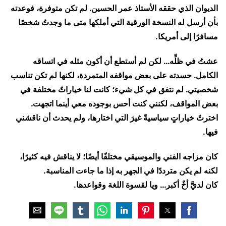
الديوان الذي حققه الأستاذ عمر الحسين. لم تكن متوفرة، فوعدته
بأن أرسل له النسخة الورقية التي أملكها متى ما وجدتُ شخصًا
مسافرًا إلى أمريكا.
عشتُ في ظلِّه… لكن لم أستطع أن أكون مثله في اتساقه
الكامل. حسدته على بعض مواقفه المتمردة، لكنها لم تكن تناسب
شخصيتي. لم نتفق في كل شيء؛ كانت لنا خياراتٌ مختلفة في
بعض المواقف، لكنني كنت أحس بوجوده معي أينما اتجهت.
اخترتُ خياراتٍ سياسيةً غيرَ التي اختارها، ولم يحدث أن ناقشني
فيها.
كان مزاجه الفني والموسيقي مختلفًا أيضًا؛ لا يناقش فيه كثيرًا،
لكنه لم يكن مترددًا في الجهر به إذا ما جاءت المناسبة.
كان لديَّ أخٌ أكبر… ويا لقسوة اللغة وقواعدها.