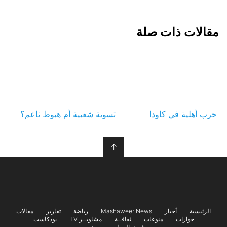
مقالات ذات صلة
حرب أهلية في كاودا
تسوية شعبية أم هبوط ناعم؟
↑
الرئيسية
أخبار
Mashaweer News
رياضة
تقارير
مقالات
حوارات
منوعات
ثقافــة
مشاويــر TV
بودكاست