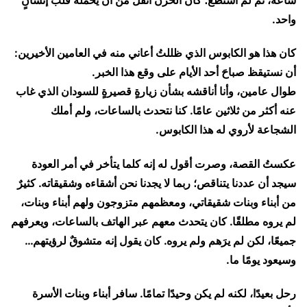
ساعة، ثم لم أستطع؛ كان الحزن أثقل من أن يحمله قلبُ إنسانٍ
واحد.
كان هذا هو الكابوس الذي ظللتُ أعاني منه في العامين الأخيرين:
أن نستيقظ صباحَ أحد الأيام على وقع هذا الخبر.
طوال عامين، وأنا أناقشه بشأن زيارةٍ قصيرةٍ للسودان الذي غاب
عنه أكثر من ثلاثين عامًا. كنا نتحدث بالساعات، ولم أملك
الشجاعة لأروي له هذا الكابوس.
عكستُ القصة، وصرت أقول له إنه كلما يتأخر في أمر العودة
سيجد أن عددنا يتناقص؛ ربما لا يجدنا نحن أشقاءه وشقيقاته. كثيرٌ
من أبناء وبنات شقيقاتي، ومعظمهم متزوجون ولهم أبناء وبنات،
لم يروه مطلقًا. كان يتحدث معهم عبر الهاتف بالساعات، ويعرفهم
جميعًا، لكن لم يرَهم ولم يروه. كان يقول إنه متشوقٌ لرؤيتهم…
وسيعود يومًا ما.
رحل بعيدًا، لكنه لم يكن وحيدًا تمامًا. سافر أبناء وبنات الأسرة