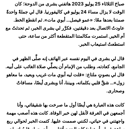
صباحَ الثلاثاء 25 يوليو 2023 هاتفني بشرى من الدوحة؛ كان
الوقت لا يزال مساءَ 24 يوليو في كاليفورنيا. قال لي جملةً واحدةً
صمتنا بعدها معًا: «عمو فيصل… أبوي مات». ثم انقطع الخط.
عاودتُ الاتصال بعد دقيقتين، فكرَّر لي بشرى الخبر، ثم تحدثتُ مع
أم الخير. استمرت مكالمتنا المتقطعة أكثر من ساعة، حتى
استطعتُ استيعاب الخبر.
قال لي بشرى في اليوم نفسه عبر الهاتف إنه صلَّى الظهر في
الجامع، كعادته، وطلب من الإمام أن يصلِّي صلاة الغائب على أبيه.
قال لي بصوتٍ ملتاع: «قلت ليه أبوي مات غريب وبعيد، ما معاهو
زول»… شقَّ قلبي بكلماته، وبيننا، أنا وبشرى أيضًا، مسافاتٌ
وصحارى.
كانت هذه العبارة هي أيضًا أول ما صرخت بها شقيقاتي، وأنا
أجمعهن في الغرفة لأنقل لهن خبر الوفاة. كانت هذه أصعب مهمة
واجهتني في حياتي، لكنني صممت عليها. كتمت الخبر لحوالي ربع