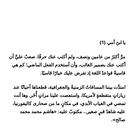
يا ابنَ أمي (1)
مرَّ أكثرُ من عامين ونصف، ولم أكتب عنك حرفًا. صعبٌ عليَّ أن
أكتب عنك بضمير الغائب، وأن أستخدم الفعل الماضي؛ كم هي
قاسيةٌ قواعدُ اللغة إذ تفرض عليك خيارًا قاسيًا.
امتدَّت بيننا المسافاتُ الزمنيةُ والجغرافية، قطعناها أحيانًا عند
زياراتٍ متقطعةٍ لأمريكا، واستعصت علينا مراتٍ أُخَر. وها أنت
تمضي في الغياب الأبدي، في مكانٍ ما من صحارى كاليفورنيا،
عليه شاهدُ قبرٍ صغير… مكتوبٌ عليه: «هاشم محمد محمد
صالح».