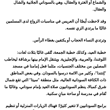
والشماغ أو الغترة والعقال، وهي بالسوداني الجلابية والشال
والعقال.
وقد لاحظت أيضًا أن العريس في مناسبات الزواج لدى المسلمين
غالبًا ما يرتدي الزي نفسه.
وترتدي النساء الحجاب أو يكتفين بغطاء الرأس.
خطبة العيد، وكذلك خطبة الجمعة، تُلقى غالبًا بثلاث لغات:
اللوغندا، والعربية، والإنجليزية. ويتنقل الإمام بينها برشاقة ليخاطب
المصلين من مختلف الجنسيات، مثلما فعل إمامنا في مسجد
“إنتندا”، وكثير من الائمة درسوا بالسودان. وفي بعض المناطق
ذات الكثافة السودانية العالية، مثل منطقة “سيتا” التي تقع شمال
شرق كمبالا، ينظم السودانيون صلاة العيد بإمام سوداني، وغالبًا ما
تُقام في مدرسة أو ساحة مبانٍ سكنية.
برامج السودانيين لا تتغير كثيرًا؛ فهناك الزيارات المنزلية أو تنظيم