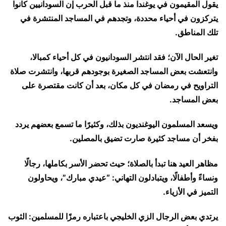
يقول المقيمون في يوغندا منذ ما قبل الحرب إن السودانيين كانوا
يتركزون في أحياء محددة، وتجدهم في المساجد المنتشرة في
تلك المناطق.
تغير الحال الآن؛ فقد انتشر السودانيون في كل أحياء كمبالا،
وانتعشت بعض المساجد الصغيرة بوجودهم قربها، وانتشرت صلاة
التراويح في رمضان في كل مكان، بعد أن كانت مقتصرة على
بعض المساجد.
ويسعد المسلمون اليوغنديون بذلك، وكثيرًا ما تسمع بعضهم يردد
بفخر أن مساجد كثيرة صارت تضيق بالمصلين.
مظاهر العيد هنا تبدأ بالصلاة؛ حيث تحضر الأسر بكاملها، رجالًا
ونساءً وأطفالًا، ويتبادلون التهاني: “عيدي مبارك”، ويحاولون
التميز في الأزياء.
يرتدي بعض الرجال الزي الخليجي باعتباره رمزًا للمسلمين: الثوب