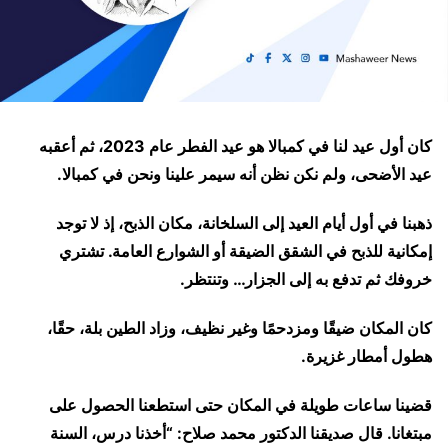
كان أول عيد لنا في كمبالا هو عيد الفطر عام 2023، ثم أعقبه
عيد الأضحى، ولم نكن نظن أنه سيمر علينا ونحن في كمبالا.
ذهبنا في أول أيام العيد إلى السلخانة، مكان الذبح، إذ لا توجد
إمكانية للذبح في الشقق الضيقة أو الشوارع العامة. تشتري
خروفك ثم تدفع به إلى الجزار… وتنتظر.
كان المكان ضيقًا ومزدحمًا وغير نظيف، وزاد الطين بلة، حقًا،
هطول أمطار غزيرة.
قضينا ساعات طويلة في المكان حتى استطعنا الحصول على
مبتغانا. قال صديقنا الدكتور محمد صلاح: “أخذنا درس، السنة