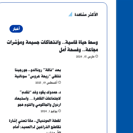
الأكثر مشاهدة
أخبار
وسط حياة قاسية.. وانتهاكات جسيمة ومؤشرات
مجاعة.. وفسحة أمل
مارس 15, 2024
بعد “ناقة” رونالدو.. جورجينا
تتلقى “ريحة عروس” سودانية
أغسطس 19, 2025
د. حمدوك يقود وفد “تقدم”
لاجتماعات القاهرة… واستبعاد
اردول والجاكومي والتوم هجو
يوليو 1, 2024
لقطة المونديال.. ماذا تعني إشارة
تقاطع الذراعين لـ(العميد) أمام