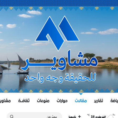
ياضة
تقارير
مقالات
حوارات
منوعات
ثقافــة
مشاويــر 
℃
38
بحث
الخرطوم
تابعنا