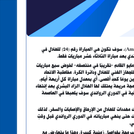
مباراة الهلال يوم الثلاثاء القادمة أمام نادي أماجاجو (Amagaju FC)، سوف تكون هي المباراة رقم (24) للهلال في
ي بعد مباراة الثلاثاء عشر مباريات فقط.
ايو القادم -تقريبًا في منتصفه- لخوض سبع مباريات
هاز الفني للهلال ودائرة الكرة، مخاطبة الاتحاد
 يومًا كحدٍ أقصى، أي بمعدل مباراة كل أربعة أيام،
 مايو كحد أقصى، وهي برمجة مريحة يمتلك لها الهلال الزاد البشري بعد إنتهاء
بقية في الدوري الرواندي سوف يلعبها في العاصمة
مهددات للهلال من الإرهاق والإصابات والسفر، لذلك
الهلال أن يرحب بذلك حتى ينهي مبارياته في الدوري الرواندي قبل وقتٍ
ي.
مبرمجة بفواصل زمنية كبيرة، وهذا ما يتعارض مع