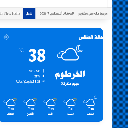
مرحباً بكم في مشاوير
الجمعة, أغسطس 7 2026
s in New Halfa
عاجل
حالة الطقس
38
℃
الخرطوم
38º - 36º
23%
5.28 كيلومتر/ساعة
غيوم متفرقة
38
38
39
40
38
℃
℃
℃
℃
℃
الجمعة
السبت
الأحد
الأثنين
الثلاثاء