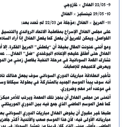
9- 22/05 الهلال × غازوجي
10- 29/05 تينسليز × الهلال
11- المريخ × الهلال (مؤجلة من 22/03 لم تُحدد بعد)
على مجلس الهلال الإسراع بمخاطبة الاتحاد الرواندي والتنسيق
الفواصل، ويمكن للمريخ أن يفعل كما يفعل الهلال إذا أراد السلام
ومع أنني عنونت المقال بخيفة أن “يلطش” المريخ الفكرة، إلا أن
الهلال حتى أطلق عليهم الإعلام اليوغندي “ضل” الهلال… عموم
تشارك القمة السودانية في مرحلة النخبة بفاصلٍ زمنيٍ من الدو
ويعرض لاعبيهم للإصابات.
تأخير انطلاقة مباريات الدوري السوداني سوف يجعل هنالك تلاح
أنه سوف يبدأ الموسم الجديد بالمشاركة في بطولة سيكافا وسوف
في موعده أمر مهم وضروري.
أتمنى من مجلس الهلال أن ينجز تلك المهمة ويرتب للأمر مبكرًا
كما فعل الموسم الماضي الذي جمع فيه بين الدوري الموريتاني و
طبعًا غير مقبول أن يخوض الهلال مباريات الدوري السوداني بع
مبارياته الأولى فيه؛ لأن هذا الموسم صعب والأندية أكثر جاهزي
الماضي، وأهلي مدني الذي كان قريبًا من تمثيل السودان في دوري