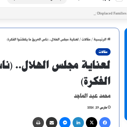
عن
Initiatives to Support Food Security for Displaced Familie
الرئيسية
/
مقالات
/
لعناية مجلس الهلال.. (ناس المريخ ما يلطشوا الفكرة)
مقالات
لعناية مجلس الهلال.. (نا
الفكرة)
محمد عبد الماجد
مارس 29, 2026
فيسبوك
X
لينكدإن
ماسنجر
مشاركة عبر البريد
طباعة