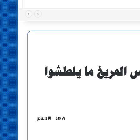
س المريخ ما يلطشوا
250
2 دقائق