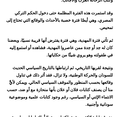
وقد استمرت هذه الفترة المظلمة حتى دخول الحكم التركي
المصري، وهي أيضًا فترة خصبة بالأحداث والوقائع التي تحتاج إلى
تمحيص.
ثم تأتي فترة المهدية، وهي فترة يفترض أنها قريبة نسبيًا، وبعضنا
كان له جد أو جدة ممن عاصروا المهدية، فشاهده أو استمع إليه
في طفولته وهو يروي شيئًا من حكاياتها.
ونتيجة لقربها التاريخي، ثم ارتباطها بالتاريخ السياسي الحديث
للسودان والحركة الوطنية، ولا تزال، فقد أثر ذلك في تناول
وقائعها بحسب المنظور والموقف السياسي الحالي. ويمكن لأيٍّ
منا أن يصنف كتابات فلان أو علان بأنها منحازة مع أو ضد، حسب
الانتماء الإثني أو السياسي، رغم وجود كتابات علمية وموضوعية
سودانية وأجنبية.