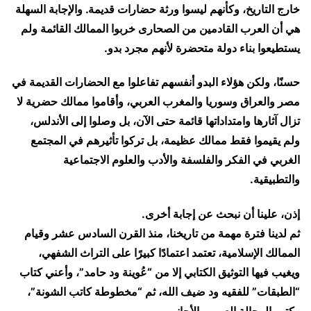
خارج التاريخ، وكأنهم ليسوا ورثة حضارات قديمة. والإجابة السهلة
هي أن العرب القادمين من الصحارى خربوا الممالك القائمة ولم
يستطيعوا بناء دولة متحضرة لأنهم مجرد بدو.
حسنًا، ولكن هؤلاء البدو أنفسهم تفاعلوا مع الحضارات القديمة في
مصر والعراق وسوريا والمغرب العربي، وأقاموا ممالك حضرية لا
تزال آثارها وامتداداتها قائمة حتى الآن، بل وصلوا إلى الأندلس،
ولم يقيموا فقط ممالك عظيمة، بل تركوا تأثيرهم في المجتمع
الغربي في الفكر والفلسفة والأدب والعلوم الاجتماعية
والتطبيقية.
إذن، علينا أن نبحث عن إجابة أخرى.
ثم لدينا فترة مهمة من تاريخنا، منذ القرن السادس عشر وقيام
الممالك الإسلامية، تعتمد اعتمادًا كبيرًا على التراث الشفهي،
ويغيب فيها التوثيق الكتابي إلا من “عُوينة ود حامد”، وأعني كتاب
“الطبقات” للفقيه ود ضيف الله، ثم “مخطوطة كاتب الشونة”،
وكتب الرحالة العرب والأجانب.