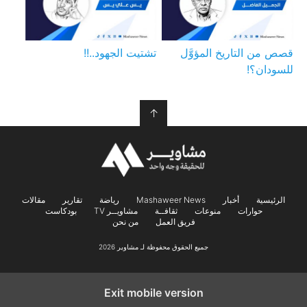
قصص من التاريخ المؤوَّل
تشتيت الجهود..!!
للسودان؟!
↑
الرئيسية
أخبار
Mashaweer News
رياضة
تقارير
مقالات
حوارات
منوعات
ثقافــة
مشاويــر TV
بودكاست
فريق العمل
من نحن
جميع الحقوق محفوظة لـ مشاوير 2026
Exit mobile version