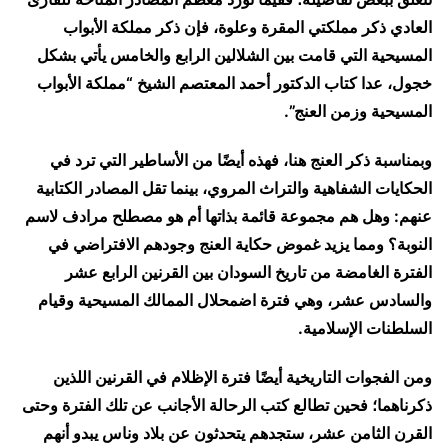
العادي ذكر مملكتي المقرة وعلوة، فإن ذكر مملكة الأبواب
المسيحية التي قامت بين الشلالين الرابع والخامس يأتي بشكل
خجول، عدا كتاب الدكتور أحمد المعتصم الشيخ “مملكة الأبواب
المسيحية وزمن العنج”.
وبمناسبة ذكر العنج هنا، فهذه أيضًا من الأساطير التي ترد في
الحكايات الشفاهية والتراث المروي، بينما تقل المصادر الكتابية
عنهم: وهل هم مجموعة قائمة بذاتها أم هو مصطلح مرادف لاسم
النوبة؟ ومما يزيد غموض حكاية العنج وجودهم الافتراضي في
الفترة الغامضة من تاريخ السودان بين القرنين الرابع عشر
والسادس عشر، وهي فترة اضمحلال الممالك المسيحية وقيام
السلطنات الإسلامية.
ومن الفجوات التاريخية أيضًا فترة الإظلام في القرنين اللذين
ذكرناهما؛ فحين تطالع كتب الرحالة الأجانب عن تلك الفترة وحتى
القرن الثامن عشر، ستجدهم يتحدثون عن بلاد وناس يبدو أنهم