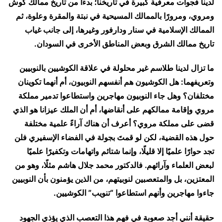
لدينا فجوات معرفية كبيرة في تاريخنا؛ بدءًا من تاريخ ممالك كوش
ومروي، ومرورًا بالممالك المسيحية في نبتة والمقرة وعلوة، ثم
الممالك الإسلامية في سنار ودارفور وغيرها، إلى جانب غياب
تاريخ ممالك الشرق وبعض المناطق الأخرى في السودان.
ما تزال لدينا طلاسم غير محلولة في علاقة الكوشيين بالنوبيين
وتعريفهما: هل الكوشيون هم أنفسهم النوبيون، أم أنهما تكوينان
مختلفان؟ وهل جاء النوبيون مهاجرين واستطاعوا تدمير مملكة
مروي وإقامة ممالكهم على أنقاضها، أم أن الملك عيزانا هو الذي
قضى على مملكة مروي؟ أعرف أن هناك آراءً علمية مختلفة
حول هذه القضية، لكن لو قمتَ بجولة في الفضاء الإسفيري فلن
تجد حوارًا علميًا إلا قليلًا، وإنما شتائم واتهامات وتكفيرًا علميًا
لبعض العلماء وآرائهم. فالدكتور محمد جلال هاشم مثلًا، وهو من
المعتزين، بل والمتعصبين لنوبيتهم، من الذين يؤمنون بأن النوبيين
جاءوا مهاجرين وأنهم استطاعوا “تنويب” الكوشيين.
حقيقة أنني أجد صعوبة في فهم هذا التعصب الذي يؤذي الجهود