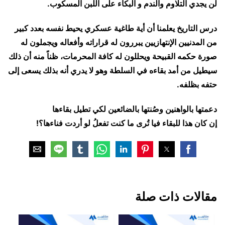
لن يجدي التلاوم والندم و البكاء على اللبن المسكوب.
درس التاريخ يعلمنا أن أية طاغية عسكري يحيط نفسه بعدد كبير
من المدنيين الإنتهازيين يبررون له قراراته وأفعاله ويجملون له
صورة حكمه القبيحة ويحللون له كافة المحرمات، ظناً منه أن ذلك
سيطيل من أمد بقاءه في السلطة وهو لا يدري أنه بذلك يسعى إلى
حتفه بظلفه.
دعمتها بالواهنين وصُنتها بالضائعين لكي تطيل بقاءها
إن كان هذا للبقاء فيا تُرى ما كنت تفعلُ لو أردت فناءها؟!
مقالات ذات صلة