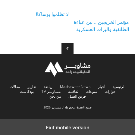
لا تظلموا بوساكا!
مؤتمر الخريجين .. بين عباءة
الطائفية والبزات العسكرية
↑
الرئيسية
أخبار
Mashaweer News
رياضة
تقارير
مقالات
حوارات
منوعات
ثقافــة
مشاويــر TV
بودكاست
فريق العمل
من نحن
جميع الحقوق محفوظة لـ مشاوير 2026
Exit mobile version