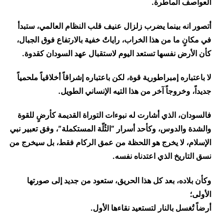
العواصف الماطرة.
أتصور انه بينما يضرب زلزال عنيف قلب النظام العالمي، ستبدأ
في مكانٍ ما من هذا الخراب، راياتٌ خفية بالارتفاع فوق الجبال،
كأن الأرض نفسها تستعد اليوم لاستقبال عهد السودان كقدوة.
لا باعتباره إمبراطورية قوة، لكن باعتباره إشراقاً أخلاقياً ملحمياً
جديداً، وخروجاً آخر من هذا التيه الإنساني الطويل.
فالسودان، الذي أشارت له نبوءات التوراة القديمة كأرضٍ للقوة
والشدة والدوس، وكأحد أسرار “الثُلّة المستكملة”، وفق تعبير نبي
الإسلام، لا يخرج هو اللحظة من عمق الركام فقط، بل سيخرج من
نسق التاريخ الذي اعتدناه نفسه.
وكأن بلاده، بعد كل هذا الحريق، ستعود من جديد إلى صورتها
الأولى؛
أرضاً تُغسل بالنار لتستعيد نقاءها الأول.