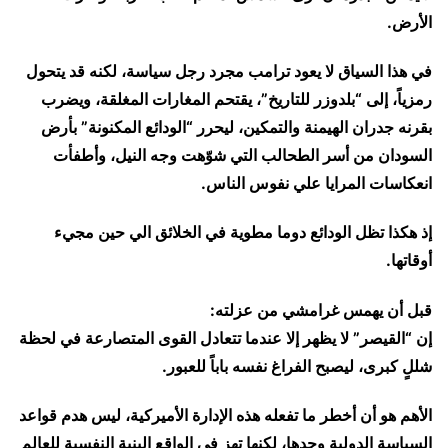
الأرض.
في هذا السياق لا يعود ترامب مجرد رجل سياسة، لكنه قد يتحول
رمزياً، إلى “بلدوزر للتاريخ”، يقتحم المغارات المغلقة، ويضرب
بقرنه جدران الهيمنة والتمكين، ليحرر “الودائع المكنونة” بأرض
السودان من أسر الطحالب التي شوّهت وجه النيل، وأطفأت
انعكاسات المرايا علي نفوس الناس.
إذ هكذا تظل الودائع دوما مطوية في الخلائق الي حين مجيء
أوقاتها.
قبل أن يهمس غرامشي من عزلته:
إن “القيصر” لا يظهر إلا عندما تتعادل القوى المتصارعة في لحظة
شللٍ كبرى، ليصبح الفراغ نفسه باباً للعبور.
الأهم هو أن أخطر ما تفعله هذه الإدارة الأميركية، ليس هدم قواعد
السياسة الدولية وحدها، لكنها تهز في الواقع البنية النفسية للعالم