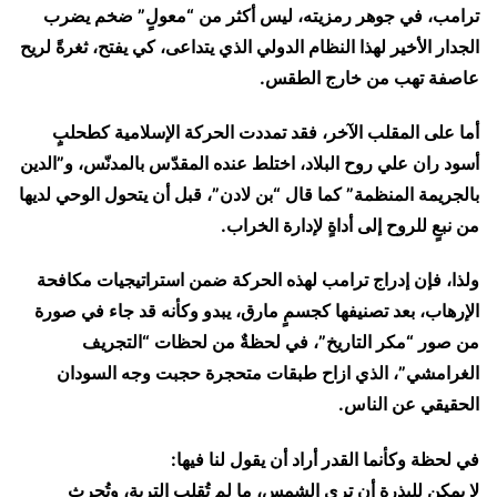
ترامب، في جوهر رمزيته، ليس أكثر من “معولٍ” ضخم يضرب
الجدار الأخير لهذا النظام الدولي الذي يتداعى، كي يفتح، ثغرةً لريح
عاصفة تهب من خارج الطقس.
أما على المقلب الآخر، فقد تمددت الحركة الإسلامية كطحلبٍ
أسود ران علي روح البلاد، اختلط عنده المقدّس بالمدنّس، و”الدين
بالجريمة المنظمة” كما قال “بن لادن”، قبل أن يتحول الوحي لديها
من نبعٍ للروح إلى أداةٍ لإدارة الخراب.
ولذا، فإن إدراج ترامب لهذه الحركة ضمن استراتيجيات مكافحة
الإرهاب، بعد تصنيفها كجسمٍ مارق، يبدو وكأنه قد جاء في صورة
من صور “مكر التاريخ”، في لحظةٌ من لحظات “التجريف
الغرامشي”، الذي ازاح طبقات متحجرة حجبت وجه السودان
الحقيقي عن الناس.
في لحظة وكأنما القدر أراد أن يقول لنا فيها:
لا يمكن للبذرة أن ترى الشمس، ما لم تُقلب التربة، وتُحرث