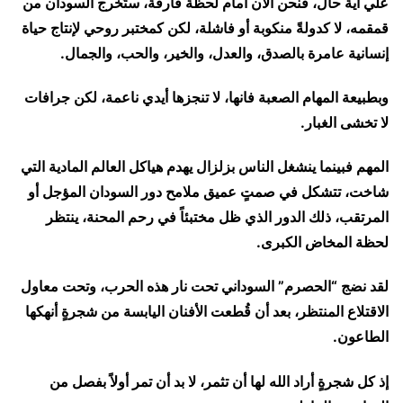
علي أية حال، فنحن الآن أمام لحظة فارقة، ستُخرج السودان من
قمقمه، لا كدولةً منكوبة أو فاشلة، لكن كمختبر روحي لإنتاج حياة
إنسانية عامرة بالصدق، والعدل، والخير، والحب، والجمال.
وبطبيعة المهام الصعبة فانها، لا تنجزها أيدي ناعمة، لكن جرافات
لا تخشى الغبار.
المهم فبينما ينشغل الناس بزلزال يهدم هياكل العالم المادية التي
شاخت، تتشكل في صمتٍ عميق ملامح دور السودان المؤجل أو
المرتقب، ذلك الدور الذي ظل مختبئاً في رحم المحنة، ينتظر
لحظة المخاض الكبرى.
لقد نضج “الحصرم” السوداني تحت نار هذه الحرب، وتحت معاول
الاقتلاع المنتظر، بعد أن قُطعت الأفنان اليابسة من شجرةٍ أنهكها
الطاعون.
إذ كل شجرةٍ أراد الله لها أن تثمر، لا بد أن تمر أولاً بفصل من