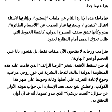
هزا عنيفا جدا.
فبإماطة هذه الإدارة اللثام عن ملفات “إبستين”، وبإثارتها لأسئلة
اغتيال “كينيدي”، وببعثرتها غبار الصمت عن “الأجسام الطائرة”،
يبدو وكأنها تشق سقف المسرح الدولي، كاشفةً الخيوط التي
ظلت تحرّك الدمى أمام النظارة لعقود.
فترامب ورجاله لا يفتحون الآن ملفات فقط، بل يفتحون بابا علي
الجحيم أو نحو “الهاوية”.
إذ حين تسقط الأقنعة، يتبخر “الرضا الزائف” الذي قامت عليه هذه
المنظومة الدولية البالية، لتدخل البشرية في عوزٍ روحي مرعب،
وجوعٍ لإعادة التعرف علي أصلها وغاية وجودها علي ظهر هذا
الكوكب، وعطشٍ لنبع بعيد، يعيد الإنسان، الي جواب هويته الأولي
عن سؤال: “ألست بربكم؟” الذي يبدو عموما، أنه قد آن أوان
التحقق به.