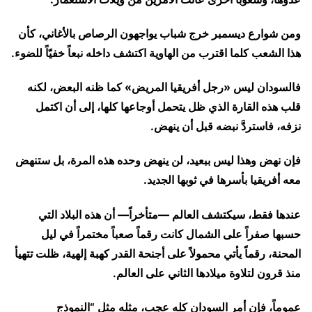
ومن شوارع ديسمبر خرج شباب يواجهون الرصاص بالأغاني، كأن
هذا الشعب كلما اقترب من الهاوية اكتشف داخله نبعاً خفيّاً للضوء.
فالسودان ليس «رجل أفريقيا المريض» كما ظنه البعض، لكنه
قلب هذه القارة الذي ظل يتحمل أوجاعها كلها، إلى أن اكتمل
نزفه، فاستردَّ نبضه قبل أن ينهض.
فإن نهض وهذا ليس ببعيد، لن ينهض وحده هذه المرة، بل ستنهض
معه أفريقيا بأسرها في ثوبها الجديد.
عندها فقط، سيكتشف العالم —متأخراً— أن هذه البلاد التي
حسبها صفراً على الشمال كانت رقماً صعباً مختمراً في ليل
المحنة، رقماً يأتي محمولاً على أجنحة القدر كهبة إلهية، ظلت تتهيأ
منذ قرون لتلاوة ميلادها الثاني على العالم.
عموماً، فإن أمر السودان كله عجب، مثله مثل “النموذج