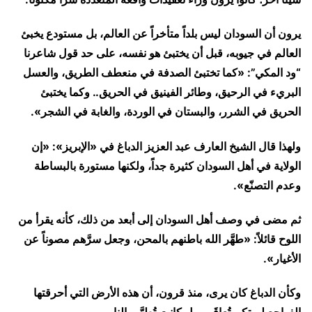
يرون أن السودان ليس بلداً متأخراً عن العالم، بل مستودع يخبئ
العالم في جيوبه، قبل أن يختبئ هو نفسه، على حد قول شاعرنا
“ود المكي”: «كما تختبئ الصدفة في منعطف الطريق، والعسل
البريء في الرحيق، وطائر الفينيق في الحريق.. وكما يختبئ
الحريق في الشرر، والبستان في الوردة، والغابة في الشجر».
ولهذا قال الشيخ العارف عبد العزيز الدباغ في «الإبريز»: «إن
الولاية في أهل السودان كثيرة جداً، ولكنها مستورة بالبساطة
وعدم التصنّع».
ثم مضى في وصف أهل السودان إلى أبعد من ذلك، كأنه يقرأ من
اللوح قائلاً: «طهَّر الله باطنهم بالمحن، وجعل سرَّهم مصوناً عن
الأغيار».
وكأن الدباغ كان يرى، منذ قرون، أن هذه الأرض التي أحرقتها