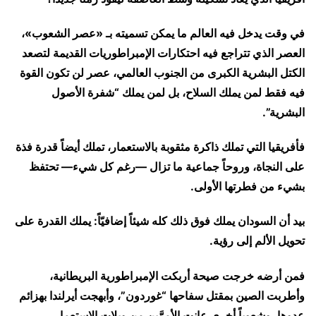
في وقت يدخل فيه العالم ما يمكن تسميته بـ «عصر الشعوب»،
العصر الذي تتراجع فيه احتكارات الإمبراطوريات القديمة لتصعد
الكتل البشرية الكبرى من الجنوب العالمي، عصر لن تكون القوة
فيه فقط لمن يملك السلاح، بل لمن يملك “شفرة الأصول
البشرية”.
فأفريقيا التي تملك ذاكرة مثقوبة بالاستعمار، تملك أيضاً قدرة فذة
على النجاة، وروحاً جماعية ما تزال —رغم كل شيء— تحتفظ
بشيء من فطرتها الأولى.
بيد أن السودان يملك فوق ذلك كله شيئاً إضافيّاً: يملك القدرة على
تحويل الألم إلى رؤية.
فمن أرضه خرجت صيحة أربكت الإمبراطورية البريطانية،
وأطربت الصين بمقتل سفاحها “غوردون”، وأبهجت أيرلندا بهزائم
عدوها، وشعوباً أخرى عانت الأمرَّين من ويلات الاستعمار.