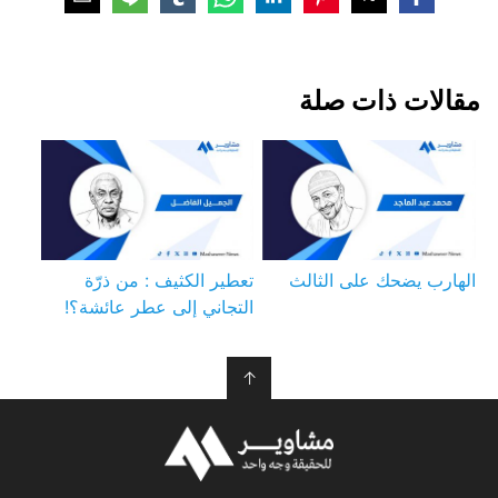
مقالات ذات صلة
الهارب يضحك على الثالث
تعطير الكثيف : من ذرّة
التجاني إلى عطر عائشة؟!
↑