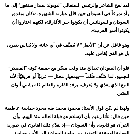
لقد لمح الشاعر والرئيس السنغالي “ليوبولد سيدار سنغور” إلى ما
رآه تمزقاً في السودان حين قال عبارته الشهيرة: «كان بمقدور
السودان والسودانيين أن يكونوا خير الأفارقة، لكنهم اختاروا أن
يكونوا أسوأ العرب».
وهو غافل عن أن “الأصل” لا يُصنَّف في أي خانة، ولا يُقاس بغيره،
بل هو الذي يُقاس عليه.
فلو أن السودان تصالح منذ وقت مبكر مع حقيقة كونه “المصدر”
للجميع، لما صُنِّف ظُلماً —وبمعيارٍ مختل— عربيّاً أو أفريقيّاً؛ لأنه
النبع الذي يغذي ولا يُعرف، يرفد القارة والعالم كله بشتي ألوان
البشر.
ولهذا لم يكن قول الأستاذ محمود محمد طه مجرد حماسة عاطفية
حين قال: «أنا زعيم بأن الإسلام هو قبلة العالم منذ اليوم، وأن
القرآن هو قانونه، وأن السودان —إذ يقدّم ذلك القانون في صورته
العملية المحققة للتوفيق بين حاجة الجماعة إلى الأمن وحاجة