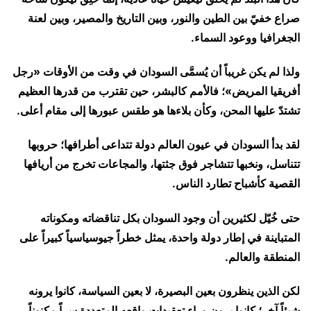
صراع خفيّ بين الطين والنور، وبين التاريخ والمصير، وبين لعنة
الجغرافيا ووعود السماء.
ولذا لم يكن غريباً أن يُسمَّى السودان في وقت من الأوقات «رجل
أفريقيا المريض»؛ فالأمم كالبشر، حين تقترب من قدرها العظيم
تشتدّ عليها المحن، وكأن بلاءها هو طقس عبورها إلى مقام أعلى.
لقد بدأ السودان في عيون العالم دولة تتداعى أطرافها؛ حروبها
تتناسل، ونخبها تتشاجر فوق جثتها، والمجاعات تخرج من أريافها
القصية كأشباح تطارد الناس.
حتى خُيّل لكثيرين أن وجود السودان بكل تناقضاته ومكوناته
المتباينة في إطار دولة واحدة، يمثل خطراً جيوسياسياً كبيراً على
المنطقة والعالم.
لكن الذين ينظرون بعين البصيرة، لا بعين السياسة، كانوا يرونه
شيئاً آخر؛ كانوا يرون وراء تعقيدات واقعه المتعددة سراً مكنوناً.