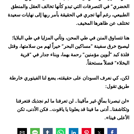
الخضري” في التصرفات التي تبدو كأنها تخالف العقل والمنطق
الطبيعي، رغم أنها تجري في الحقيقة بأمر ربها إلى نهايات سعيدة
تختلف عن ظاهرها المخيف.
هنا تتساوق المنن في طي المحن، وتأتي المزايا في طي البلايا؛
ليصبح خرق سفينة “مساكين البحر” خيراً لهم من سلامتها، وقتل
فلذة كبد “أبوين مؤمنين” رحمة بهما، وبناء جدار في “قرية
البخلاء” فضلاً مستحقاً.
لكن، كي نعرف السودان على حقيقته، يضع لنا الفيتوري خارطة
طريق تقول:
«لن تبصرنا بمآقٍ غير مآقينا.. لن تعرفنا ما لم نجذبك فتعرفنا
وتكاشفنا.. أدنى ما فينا قد يعلونا يا ياقوت.. فكن الأدنى، تكن
الأعلى فينا».