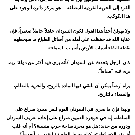
الفرد إلى الحرية الفردية المطلقة— هو مركز دائرة الوجود على
هذا الكوكب.
ولا يهولنَّ أحداً هذا القول لكون السودان جاهلاً خاملاً صغيراً، فإن
عناية الله قد حفظت على أهله من أصائل الطباع ما سيجعلهم
نقطة التقاء أسباب الأرض بأسباب السماء».
كان الرجل يتحدث عن السودان كأنه يرى فيه أكثر من دولة؛ ربما
يرى فيه “مقاماً”.
يراه أرضاً يمكن أن تلتقي فيها المادة بالروح، والحرية بالنظام،
والسماء بالتاريخ.
ولهذا فإن ما يجري في السودان اليوم ليس مجرد صراع على
السلطة، إنه في جوهره العميق صراع على إعادة تعريف السودان
ودوره من جديد: هل هو مجرد ساحة حرب منسية؟ أم أنه قلب
أفريقيا الذي يُعاد تشكيله وسط العاصفة ليقود زمناً جديداً؟