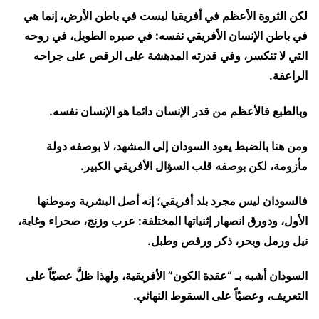
لكن الثروة الأعظم في أفريقيا ليست في باطن الأرض، إنما هي
في باطن الإنسان الأفريقي نفسه: في صبره الطويل، في روحه
التي لا تنكسر، وفي قدرته المدهشة على الرقص على جراحه
الراعفة.
وبالطبع فالأعظم من قدر الإنسان دائما هو الإنسان نفسه.
ومن هنا بالضبط يعود السودان إلى المشهد، لا بوصفه دولة
مأزومة، لكن بوصفه قلب السؤال الأفريقي الكبير.
فالسودان ليس مجرد بلد أفريقي؛ إنه أصل البشرية وموطنها
الأول، ودورق انصهار إثنياتها المختلفة: عرب وزنج، صحراء وغابة،
نيل ورمل وبحر، ذكر ورقص وطبل.
السودان أشبه بـ “عقدة الكون” الأفريقية، ولهذا ظلَّ عصيّاً على
التعريف، وعصيّاً على السقوط النهائي.