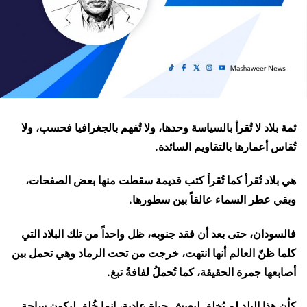
ثمة بلاد لا تُقرأ بالسياسة وحدها، ولا تُفهم بالجغرافيا فحسب، ولا
تُقاس أعمارها بالتقاويم السائدة.
هي بلاد تُقرأ كما تُقرأ كتب قديمة سقطت منها بعض الصفحات،
وبقي عطر السماء عالقاً بين سطورها.
فالسودان، حتى بعد أن فقد جنوبه، ظل واحداً من تلك البلاد التي
كلما ظنّ العالم أنها انتهت، خرجت من تحت الرماد وهي تحمل بين
أصابعها جمرة الحقيقة، كما تُحملُ لفافةُ تبغ.
كأن هذا البلد لم يُخلق ليعيش حياة عادية، إنما خُلِق ليكون ساحة