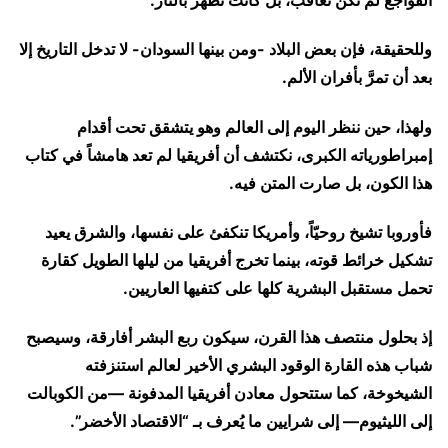
الفواجع لم تكن تُعاقَب، بل كانت تُطهَّر بالنار.
وللحقيقة، فإن بعض البلاد -ومن بينها السودان- لا تدخل التاريخ إلا
بعد أن تمرَّ بأفران الألم.
ولهذا، حين ننظر اليوم إلى العالم وهو يتشقق تحت أقدام
إمبراطورياته الكبرى، نكتشف أن أفريقيا لم تعد هامشاً في كتاب
هذا الكون، بل صارت المتن فيه.
فأوروبا تشيخ روحيّاً، وأمريكا تنكفئ على نفسها، والشرق يعيد
تشكيل خرائط قوته، بينما تخرج أفريقيا من ليلها الطويل كقارة
تحمل مستقبل البشرية كلها على كتفيها العاريين.
إذ بحلول منتصف هذا القرن، سيكون ربع البشر أفارقة، وسيصبح
شباب هذه القارة الوقود البشري الأخير لعالم استنزفته
الشيخوخة، كما ستتحول معادن أفريقيا المدفونة —من الكوبالت
إلى الليثيوم— إلى شرايين ما يُعرف بـ “الاقتصاد الأخضر”.