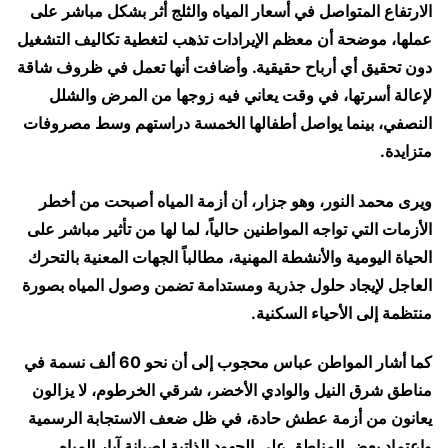
الارتفاع المتواصل في أسعار المياه والثلج أثر بشكل مباشر على
عملها، موضحة أن معظم الإيرادات تذهب لتغطية تكاليف التشغيل
دون تحقيق أي أرباح حقيقية. وأضافت أنها تعمل في ظروف شاقة
لإعالة أسرتها، في وقت يعاني فيه زوجها من المرض والشلل
النصفي، بينما يواصل أطفالها الخمسة دراستهم وسط مصروفات
متزايدة.
ويرى محمد النور، وهو جزار، أن أزمة المياه أصبحت من أخطر
الأزمات التي تواجه المواطنين حالياً، لما لها من تأثير مباشر على
الحياة اليومية والأنشطة المهنية، مطالباً الجهات المعنية بالتحرك
العاجل لإيجاد حلول جذرية ومستدامة تضمن وصول المياه بصورة
منتظمة إلى الأحياء السكنية.
كما أشار المواطن عباس محجوب إلى أن نحو 60 ألف نسمة في
مناطق شرق النيل والوادي الأخضر، شرقي الخرطوم، لا يزالون
يعانون من أزمة عطش حادة، في ظل ضعف الاستجابة الرسمية
واعتماد بعض المناطق على الجهود الذاتية لصيانة آبار المياه