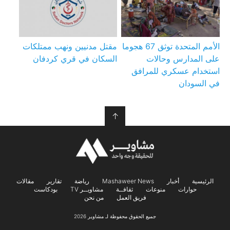
الأمم المتحدة توثق 67 هجوما
مقتل مدنيين ونهب ممتلكات
على المدارس وحالات
السكان في قري كردفان
استخدام عسكري للمرافق
في السودان
↑
الرئيسية
أخبار
Mashaweer News
رياضة
تقارير
مقالات
حوارات
منوعات
ثقافــة
مشاويــر TV
بودكاست
فريق العمل
من نحن
جميع الحقوق محفوظة لـ مشاوير 2026