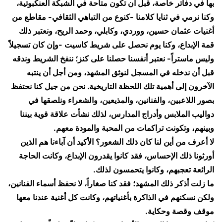
بها في دفاتر خاصة، قبل أن تكون متاحة في الشبكة العنكبوتية،
وكنا نرمي في ثنايا كلامنا -كنوع من التباهي الثقافي- مقاطع من
أغنيات عثمان حسين، ووردي، وكابلي، وحمد الريح، ونعتبر ذلك
قمة الإبداع، وكنا يوم نحصل على شريط كاسيت -وإن كان تسجيلاً
وليس ماستراً- نعتبر أنفسنا حصلنا على كنز؛ ننفخ الشريط وندقه
قبل أن ندخله في المسجل لنوثق المشهد، ومن أجل أن ينتبه
الآخرون إلى أهمية تلك اللحظة التاريخية. نحن من جيل كنا نحتفظ
بصور اللاعبين، والفنانين، والمذيعين، والشعراء ونلصقها في
دواليب الملابس وأدراج المدارس، لذلك نشأت علاقة قوية بيننا
وبينهم، وتكونت تراكمات من المحبة والمودة معهم.
​لا أعرف من أين لنا كان ذلك الشعور؟ الأكيد أن آباءنا هم الذين
أورثونا ذلك الإحساس، فقد كانوا يقدرون الإبداع، وكانت الحاجة
الرائعة تعجبهم، وكانوا يتحمسون لذلك.
​ما زلت أذكر ذلك المشهد؛ فقد كنا صغاراً، لا نحفظ أسماء الفنانين،
ولكن نسكنهم في الذاكرة بأغنياتهم، وكانت كل أغنية عندنا معها
موقف وقصة وحكاية.