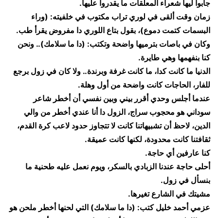
جابوا ليها شعراء المعلقات ما يقدروا عليها.
​زمان وقت ألقى في لوري تراب مكتوب في خلفيته: (وراء
البسمات كتمت دموع)، بقول بتاع اللوري دا مفروض يقرأ طب.
​وكان في باصات بترميها واضحة وتكتب: (دا ما سلامك).. ونحن
كنا بنفهمها وهي طايرة.
​الدنيا ما كانت كدا، ما كانت غرفة وبرندة.. ولا كان في زول برجع
للفار، الحاجات كانت واضحة من أول وهلة.
​عندما أجلس وحدي أقرر بيني وبين نفسي أن أخطر شاعر
سوداني هو محجوب سراج، الزول دا أنا عندي أخطر من والي
الدين، لاحظ أن تشبيهاتنا كانت لا تتجاوز حدود لاعب كرة القدم،
ثقافتنا كانت محدودة، لكنها كانت عميقة.
​كنا عارفين أي حاجة.
​أحلى حاجة عندنا الزبادي بالسكر، ويوم نعمل عليه طحنية ما
بنسأل في زول.
​مشيتك في الشارع تغيرها.
​عزمي أحمد خليل كتب: (دا ما سلامك) التي لحنها أخطر ملحن هو