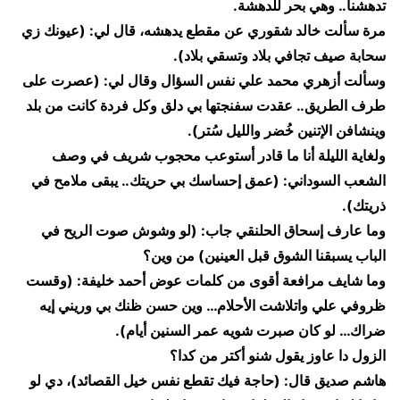
تدهشنا.. وهي بحر للدهشة.
​مرة سألت خالد شقوري عن مقطع يدهشه، قال لي: (عيونك زي
سحابة صيف تجافي بلاد وتسقي بلاد).
​وسألت أزهري محمد علي نفس السؤال وقال لي: (عصرت على
طرف الطريق.. عقدت سفنجتها بي دلق وكل فردة كانت من بلد
وينشافن الإتنين خُضر والليل سُتر).
​ولغاية الليلة أنا ما قادر أستوعب محجوب شريف في وصف
الشعب السوداني: (عمق إحساسك بي حريتك.. يبقى ملامح في
ذريتك).
​وما عارف إسحاق الحلنقي جاب: (لو وشوش صوت الريح في
الباب يسبقنا الشوق قبل العينين) من وين؟
​وما شايف مرافعة أقوى من كلمات عوض أحمد خليفة: (وقست
ظروفي علي واتلاشت الأحلام… وين حسن ظنك بي وريني إيه
ضراك… لو كان صبرت شويه عمر السنين أيام).
​الزول دا عاوز يقول شنو أكتر من كدا؟
​هاشم صديق قال: (حاجة فيك تقطع نفس خيل القصائد)، دي لو