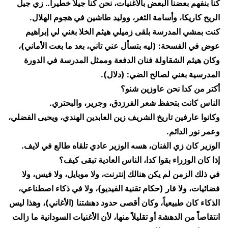
​كنا بنفهم بعضنا البعض بالأغنيات، نحن كنا جيلاً خطيراً.. زي جيل
الريح كاريكا، وأسامة الثغر، ووليد طاشين في هجوم الهلال.
​كنت بمشي المدرسة بلقى زميلي هيثم الخلا بغني لي إبراهيم
عوض في الفسحة: (ليه بتسأل عني تاني، بعد ما بعت الأماني)،
وكان هيثم الشقاولة فنان الدفعة وممثل المدرسة في الدورة
المدرسية بغني لصالح الضي: (دلال).
​أكتر من كدا نحن عاوزين شنو؟
​الناس كانت بتحفظ شعر الفرزدق، وجرير، والبحتري.
​وكانوا عارفين تاريخ الشريف زين العابدين الهندي، ويحيى الفضلي،
وعمر نور الدائم.
​الوزير كان زي الفنان، هسه الوزير عادي تلقاه طالع في لايف.
​إذا كان الوزراء بقوا كدا، الناس العادية تبقى كيف؟
​في ذلك الزمن لم يكن هنالك إنترنت، ولا موبايل، ولا فيس، ولا
فضائيات، ولا فار (حكام تقنية الفيديو)، ولا في ذكاء اصطناعي،
الذكاء كان طبيعياً، وكان أقصى حدود دهشتنا (الأغاني)، وهذا ليس
انتقاصاً من الدهشة أو تقليلاً منها، لأن الأغنيات السودانية ما زالت