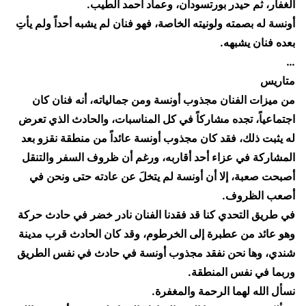
الغفار، ثم حيدر بورتسودان، وعماد أحمد الطيب.
​أونسة له بصمته ولونيته الخاصة، فهو فنان لم يشبه أحداً ولم يأتِ
بعده فنان يشبهه.
…
​متاريس
​من ميزات الفنان مجذوب أونسة ومن جمالياته، أنه فنان كان
اجتماعياً، تجده مشاركاً في كل المناسبات، والحادث الذي تعرض
له يثبت ذلك، فقد كان مجذوب أونسة عائداً من منطقة نقزو بعد
المشاركة في عزاء أحد أقاربه، ورغم أن ظروف السفر والتنقل
أصبحت صعبة، إلا أن أونسة لم يتخلَ عن عادته حتى ونحن في
أصعب الظروف.
​في طريق التحدي كنا قد فقدنا الفنان نادر خضر في حادث حركة
وهو عائد من عطبرة إلى الخرطوم، وقد كان الحادث قرب مدينة
شندي، وها نحن نفقد مجذوب أونسة في حادث في نفس الطريق
وربما في نفس المنطقة.
​نسأل الله لهما الرحمة والمغفرة.