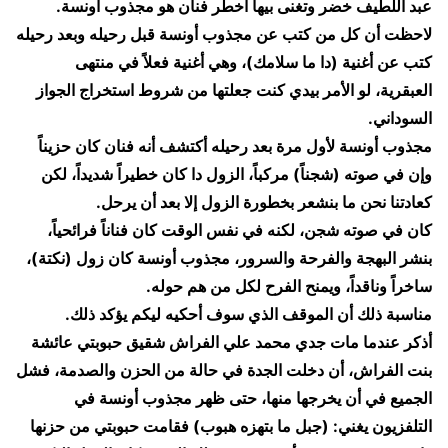
عبد اللطيف خضر وتغنى بيها أخطر فنان هو مجذوب أونسة.
​لاحظت أن كل من كتب عن مجذوب أونسة قبل رحيله وبعد رحيله
كتب عن أغنية (دا ما سلامك)، وهي أغنية فعلاً في منتهى
العبقرية، لو الأمر بيدي كنت جعلتها من شروط استخراج الجواز
السوداني.
​مجذوب أونسة لأول مرة بعد رحيله أكتشف أنه فنان كان حزيناً
وإن في صوته (شجناً) مركباً، الزول دا كان خطيراً شديداً، لكن
كعادتنا نحن ما بنشعر بخطورة الزول إلا بعد أن يرحل.
​كان في صوته شجن، لكنه في نفس الوقت كان فناناً فرائحياً،
بنشر البهجة والفرحة والسرور، مجذوب أونسة كان زول (نكتة)،
ساخراً وناقداً، ويمنح الفرح لكل من هم حوله.
​مناسبة ذلك أن الموقف الذي سوف أحكيه ليكم يؤكد ذلك.
​أذكر عندما مات جدي محمد علي الفراش شقيق حبوبتي عائشة
بنت الفراش، أن دخلت الجدة في حالة من الحزن والصدمة، فشل
الجميع في أن يخرجها منها، حتى ظهر مجذوب أونسة في
التلفزيون يغني: (جبل ما بتهزه هبوب) فقامت حبوبتي من حزنها