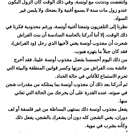
وانتفضت ودندنت مع أونسة، وفي ذلك الوقت كان الزول البكون
عندو زول مات سنة لا بسمع أغنية ولا بضحك ولا يلبس غير
السواد.
​نظرنا إلى التلفزيون وتمعنا أغنية أونسة، ورغم محدودية فكرنا في
ذلك الوقت، إلا أننا أدركنا بالحاسة السادسة أن بنت الفراش
شعرت أن مجذوب أونسة يغني لأخيها الذي رحل (ود الفراش)،
فقد كان جبلاً ما بتهزه هبوب.
​من ذلك اليوم أحسسنا بفضل مجذوب أونسة علينا، فقد أخرج
عائشة بنت الفراش من حزنها وكسر قوانين المنطقة والبيئة التي
تحرم الاستماع للأغاني في حالة الحداد.
​ثم أدركنا بعد ذلك أن مجذوب أونسة بما يمتلكه من مقدرات شجن
في صوته، عنده القدرة على أن يخرجك من الحالة التي تعاني
منها.
​يفعل مجذوب أونسة ذلك بمنتهى البساطة من غير فلسفة أو لف
دوران، يغني الشجن كله دون أن يشعرك بالشجن، يفعل ذلك
وكأنه بشرب في موية.