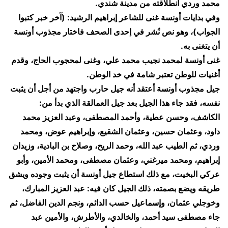
محمد وردي انطلاقته من مدينة شندي.
​وفي بدايات أونسة غنى للشاعر إبراهيم الرشيد: (آخر خبر كتبوا
الجواب)، وهو نص نُشر في إحدى الصحف فاختار مجذوب أونسة
أن يتغنى به.
​غنى أونسة لمحمد نجيب محمد علي، وغنى لمحجوب الحاج، وقدم
أغنيات للوطن تعتبر شامة في خد الوطن.
​جيل مجذوب أونسة أعتقد أنه جيل حارب واجتهد من أجل أن يثبت
نفسه، فقد جاء هذا الجيل بعد جيل العمالقة الذي بدأ من:
الكاشف، وحسن عطية، وأحمد المصطفى، وعبد العزيز محمد
داود، وعثمان حسين، وعثمان الشقيع، وإبراهيم عوض، ومحمد
وردي، ثم الطيب عبد الله، وحمد الريح، وصلاح بن البادية، وزيدان
إبراهيم، ومحمد ميرغني، وعثمان مصطفى، ومحمد الأمين، وأبو
عركي البخيت، مع ذلك استطاع جيل أونسة أن يثبت وجوده ويشق
طريقه ويضع بصمته، ذلك الجيل كان فيه: عبد العزيز المبارك،
وخوجلي عثمان، وإسماعيل حسب الدائم، ونجم الدين الفاضل، ثم
جاء مصطفى سيد أحمد، والخالدي، والأطرش، والأمين عبد