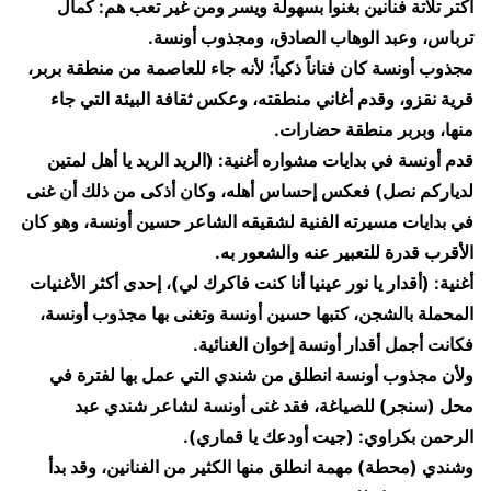
​أكتر تلاتة فنانين بغنوا بسهولة ويسر ومن غير تعب هم: كمال
ترباس، وعبد الوهاب الصادق، ومجذوب أونسة.
​مجذوب أونسة كان فناناً ذكياً؛ لأنه جاء للعاصمة من منطقة بربر،
قرية نقزو، وقدم أغاني منطقته، وعكس ثقافة البيئة التي جاء
منها، وبربر منطقة حضارات.
​قدم أونسة في بدايات مشواره أغنية: (الريد الريد يا أهل لمتين
لدياركم نصل) فعكس إحساس أهله، وكان أذكى من ذلك أن غنى
في بدايات مسيرته الفنية لشقيقه الشاعر حسين أونسة، وهو كان
الأقرب قدرة للتعبير عنه والشعور به.
​أغنية: (أقدار يا نور عينيا أنا كنت فاكرك لي)، إحدى أكثر الأغنيات
المحملة بالشجن، كتبها حسين أونسة وتغنى بها مجذوب أونسة،
فكانت أجمل أقدار أونسة إخوان الغنائية.
​ولأن مجذوب أونسة انطلق من شندي التي عمل بها لفترة في
محل (سنجر) للصياغة، فقد غنى أونسة لشاعر شندي عبد
الرحمن بكراوي: (جيت أودعك يا قماري).
​وشندي (محطة) مهمة انطلق منها الكثير من الفنانين، وقد بدأ