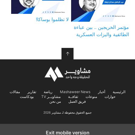
لا تظلموا بوساكا!
مؤتمر الخريجين .. بين عباءة
الطائفية والبزات العسكرية
↑
الرئيسية
أخبار
Mashaweer News
رياضة
تقارير
مقالات
حوارات
منوعات
ثقافــة
مشاويــر TV
بودكاست
فريق العمل
من نحن
جميع الحقوق محفوظة لـ مشاوير 2026
Exit mobile version