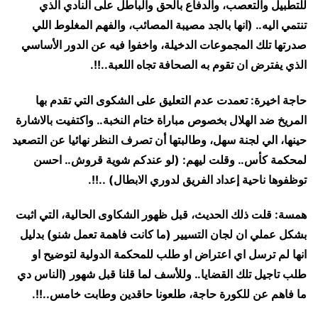
للتطبيل والتعصب، والدفاع بالحق والباطل على النادي الذي
تنتمي اليه.. (انها بالجد مصيبة المصائب، والفهم المغلوط اللي
صدرتها تلك المجموعات الدخيلة، واخفوا فيه عن الدور الأساسي
الذي يفترض ان تقوم به الصحافة تجاه اللعبة..!!.
حاجة اخيرة: تعمدت عدم التعليق على الشكوى التي تقدم بها
المريخ ضد الهلال بخصوص مباراة ختام النخبة.. واكتفيت بالاشارة
حينها، الي لجنة سهل، وطالبتها أن تصرف النظر نهائيا عن التصعيد
لمحكمة كأس.. وقلت ليهم: (لو عندكم شوية قروش.. احسن
توظفوها ناحية إعداد الفريق لدوري الابطال) ..!!.
همسة: قلت ذلك الحديث، قبل ظهور الشكاوى الحالية، التي اثبت
بشكل عملي ان لجان التسيير (ما كانت فاهمة تعمل شنو) بدليل
انها لم ترسل اي اعتراض او طلب للمحكمة الدولية لتوضيح او
طلب تاجيل تلك القضايا.. وللأسف لما قلنا قبل شهور (الناس دي
ما فاهم عن للكورة حاجة، طلعونا حاقدين وطابت خامس..!!.