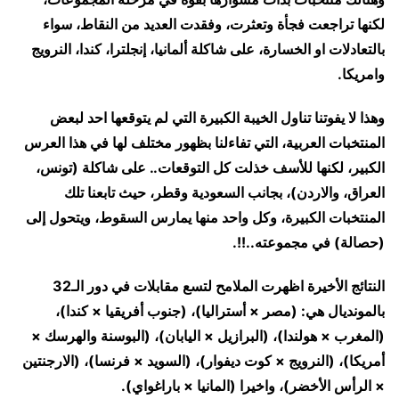
لكنها تراجعت فجأة وتعثرت، وفقدت العديد من النقاط، سواء
بالتعادلات او الخسارة، على شاكلة ألمانيا، إنجلترا، كندا، النرويج
وامريكا.
وهذا لا يفوتنا تناول الخيبة الكبيرة التي لم يتوقعها احد لبعض
المنتخبات العربية، التي تفاءلنا بظهور مختلف لها في هذا العرس
الكبير، لكنها للأسف خذلت كل التوقعات.. على شاكلة (تونس،
العراق، والاردن)، بجانب السعودية وقطر، حيث تابعنا تلك
المنتخبات الكبيرة، وكل واحد منها يمارس السقوط، ويتحول إلى
(حصالة) في مجموعته..!!.
النتائج الأخيرة اظهرت الملامح لتسع مقابلات في دور الـ32
بالمونديال هي: (مصر × أستراليا)، (جنوب أفريقيا × كندا)،
(المغرب × هولندا)، (البرازيل × اليابان)، (البوسنة والهرسك ×
أمريكا)، (النرويج × كوت ديفوار)، (السويد × فرنسا)، (الارجنتين
× الرأس الأخضر)، واخيرا (المانيا × باراغواي).