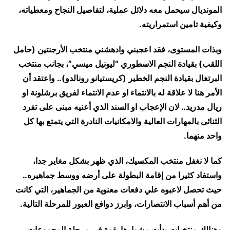
المونديال سيحمل معه دلائل عملية، لتفاصيل النجاح ومعطياته،
وكيفية تامين استمراريته.
وبذات المستوى، فقد اعجبني وادهشني منتخب الأرجنتين (حامل
اللقب) بقيادة النجم الاسطوري “ليونيل ميسي”، بجانب منتخب
البرتغال بقيادة النجم الخطير (كريستيانو رونالدو).. واعتقد أن
الأمر هنا لا علاقة له بالانتماء او عدم الانتماء لفريق برشلونة او
ريال مدريد.. لان الإعجاب او السند الذي أعنيه مبنى على تفرد
الثنائى بالمهارات العالية والامكانيات النادرة التي يتمتع بها كل
واحد منهما.
كما لا نغفل منتخب المكسيك، الذي ظهر بشكل مغاير جدا،
واستفاد كثيرا من إقامة البطولة على أرضه ووسط جماهيره..
حيث تحصل لاعبوه علي دفعات معنوية من الجماهير، التي كانت
من أهم أسباب الانتصارات، وابرز دوافع العبور للمرحلة التالية.
وهنالك منتخبات بدأت مشوارها بقوة في مرحلة المجموعات،