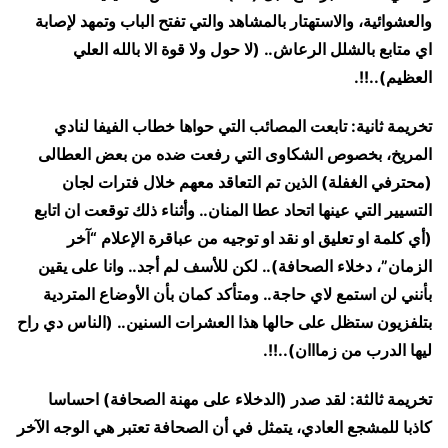
والعشوائية، والاستهتار بالمشاهد والتي تفتح الباب وتمهد لإصابة
اي متابع بالشلل الرعاش.. (لا حول ولا قوة الا بالله العلي
العظيم)..!!.
تخريمة ثانية: تابعت المصائب التي حواها خطاب الفيفا لنادي
المريخ، بخصوص الشكاوى التي رفعت ضده من بعض العطالى
(محترفي الغفلة) الذين تم التعاقد معهم خلال فترات لجان
التسيير التي عينها اتحاد عطا المنان.. وأثناء ذلك توقعت ان اتابع
(أي كلمة او تعليق او نقد او توجيه من عباقرة الإعلام “آخر
الزمان”، دخلاء الصحافة).. لكن للأسف لم أجد.. وانا على يقين
بأنني لن استمع لاي حاجة.. ومتأكد كمان بأن الأوضاع المتردية
بتلفزيون ستظل على حالها هذا العشرات السنين.. (الناس دي راح
ليها الدرب من زمااان)..!!.
تخريمة ثالثة: لقد صدر (الدخلاء على مهنة الصحافة) احساسا
كاذبا للمشجع العادي، يتمثل في أن الصحافة تعتبر هي الوجه الآخر