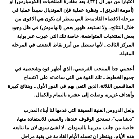
اعتبارا من دور ال (٣٢)، بعد مغادرة المنتخبات (الكومبارس) او
(أمومة الجرتق).. ونظرة عملية فإن المونديال سيبدأ عمليا في
مرحلة الاقصاء القادمةط التي ينتظر ان تكون هي الاقوى من
خلال النتائج.. ولا نستبعد ظهور بعض (الهاموش) في ظل وجود
بعض المنتخبات المتواضعة، خاصة تلك التي عبرت عبر بوابة
المركز الثالث.. لأنها ستظل من أبرز نقاط الضعف في المرحلة
المقبلة.
أعجبني جدا المنتخب الفرنسي، الذي أظهر قوة وشخصية في
جميع الخطوط.. تلك القوة هي التي ساعدته على اكتساح
المناقسين الثلاثة، الذين التقى بهم في الدور الأول.. وبنتائج كييرة
وأهداف غزيرة، وصلت إلى عشرة بالتمام والكمال.
ولعل الدروس الفنية العميقة التي قدمها لنا أبناء المدرب
“ديشامب”، تستحق الوقوف عندها، والسعي للاستفادة منها،
خاصة من جانب مدرببنا بالسودان.. لا لشئ سوى لان ما نتابعه
هذه الأيام، وينتظر ان تحمله الأيام القادمة في بقية مراحل