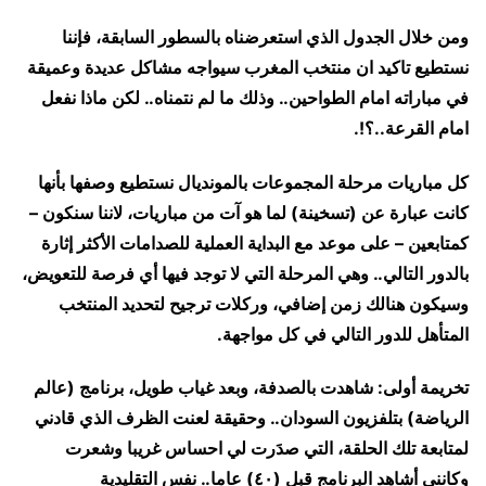
ومن خلال الجدول الذي استعرضناه بالسطور السابقة، فإننا
نستطيع تاكيد ان منتخب المغرب سيواجه مشاكل عديدة وعميقة
في مباراته امام الطواحين.. وذلك ما لم نتمناه.. لكن ماذا نفعل
امام القرعة..؟!.
كل مباريات مرحلة المجموعات بالمونديال نستطيع وصفها بأنها
كانت عبارة عن (تسخينة) لما هو آت من مباريات، لاننا سنكون –
كمتابعين – على موعد مع البداية العملية للصدامات الأكثر إثارة
بالدور التالي.. وهي المرحلة التي لا توجد فيها أي فرصة للتعويض،
وسيكون هنالك زمن إضافي، وركلات ترجيح لتحديد المنتخب
المتأهل للدور التالي في كل مواجهة.
تخريمة أولى: شاهدت بالصدفة، وبعد غياب طويل، برنامج (عالم
الرياضة) بتلفزيون السودان.. وحقيقة لعنت الظرف الذي قادني
لمتابعة تلك الحلقة، التي صدَرت لي احساس غريبا وشعرت
وكانني أشاهد البرنامج قبل (٤٠) عاما.. نفس التقليدية