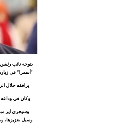
يتوجه نائب رئيس م
“أسمرا” فى زيارة
يرافقه خلال الزي
وكان في وداعه بم
وسيجري اير مباحث
وسبل تعزيزها، وتط