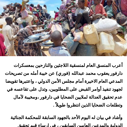
أعرب المنسق العام لمنسقية اللاجئين والنازحين بمعسكرات
دارفور يعقوب محمد عبدالله (فوري) عن خيبة أمله من تصريحات
المدعي العام الاخيرة أمام مجلس الأمن الدولي ، واعتبرها تقويضا
لجهود تنفيذ أوامر القبض على
المطلوبين، وتدل على تقاعسه في
عدم تحقيق العدالة لملايين الضحايا في دارفور ،ومخيبة لآمال
وتطلعات الضحايا الذين انتظروا طويلاً .
وأشاد في بيان له اليوم الأحد بالجهود السابقة للمحكمة الجنائية
الدولية والمدعين العامين السابقين ، في إرساء قيم تحقيق