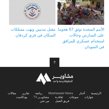
الأمم المتحدة توثق 67 هجوما
مقتل مدنيين ونهب ممتلكات
على المدارس وحالات
السكان في قري كردفان
استخدام عسكري للمرافق
في السودان
↑
الرئيسية
أخبار
Mashaweer News
رياضة
تقارير
مقالات
حوارات
منوعات
ثقافــة
مشاويــر TV
بودكاست
فريق العمل
من نحن