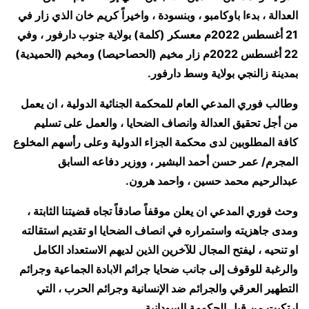
العدالة ، بدءا باوكامبو ، وبنسودة ، واخيراً كريم خان الذي زار في
21 أغسطس 2022م معسكر (كلمة) بولاية جنوب دارفور ، وفي
22 أغسطس 2022م زار مخيم (الحصاحيصا) ومخيم (الحميدية)
بمدينة زالنجي بولاية وسط دارفور.
وطالب فوري المدعي العام للمحكمة الجنائية الدولية ، ان يعمل
من أجل تحقيق العدالة وانصاف الضحايا ، والعمل على تسليم
كافة المطلوبين لدى محكمة الجزاء الدولية وعلى رأسهم المخلوع
المجرم/ عمر حسن أحمد البشير ، ووزير دفاعه السابق
عبدالرحيم محمد حسين ، واحمد هرون.
وحث فوري المدعي ان يعلن موقفاً صادقاً تجاه قضيتنا الثابتة ،
ومدى جاهزيته واستمراره في انصاف الضحايا او تقديم استقالته
او تنحيه ، ليفتح المجال للآخرين الذين لديهم الاستعداد الكامل
والرغبة للوقوف إلى جانب ضحايا جرائم الابادة الجماعية وجرائم
التطهير العرقي والجرائم ضد الإنسانية وجرائم الحرب ، التي
ارتكبت من قبل الحكومة السودانية.