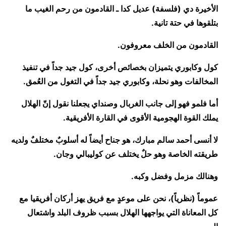
الأخيرة دي (فلسفة) عديل كدا ـ القادمون من رحم الغيب ما
بتلقوها في حتة تانية.
القادمون من الخلف معروفون.
كول وكابوري يتميزان بخصائص أخرى، كول جيد جداً في تنفيذ
المخالفات وهو نحلة، وكابوري جيد جداً في التغول من العُمق.
أما فلمو فهو إلى جانب الغربال وصنداي يجعلنا نقول إنّ الهلال
يملك القوة الهجومية الأقوى في القارة الأفريقية.
لا أنسى أحمد سالم مبارك، هو جناح أيضاً له أسلوبٌ مختلفٌ ولديه
طريقته الخاصة وهو حلٌ يختلف عن كوليبالي وجان.
وهنالك مزمل وفضل وكبه.
عموماً (نظرياً)، نحن على موعدٍ مع فريق يهز أركان أفريقيا مع
كل المعاناة التي يواجهها الهلال بسبب ظروف البلد واشتعال