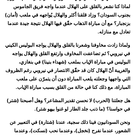
لماذا كنا نشعر بالقلق على الهلال عندما واجه فريق الجاموس
بجنوب السودان؟ وزاد قلقنا أكثر والهلال يُواجهه في ملعب (أمان)
بزنجبار؟ مع أن مباراة الذهاب حقّق فيها الهلال نتيجة جيدة عندما
تعادل مع منازله.
ولماذا زادت مخاوفنا وشعرنا بالقلق والهلال يواجه البوليس الكيني
في نيروبي؟ ثم تضاعفت المخاوف وارتفع القلق والهلال يواجه
البوليس في مباراة الإياب بملعب (شهداء بنينا) في بنغازي،
والغريبة أنّ الهلال كان قد حقّق الانتصار في نيروبي رغم الظروف
التي واجهها وجعلته يلعب المباراة دون أن يتمرّن على ملعب
المباراة، مع ذلك كنا في حالة من القلق بسبب مباراة الإياب.
هل جعلتنا (الحرب) لا نحسن تقدير المشاعر؟ وهل أصبحنا (شتر)
في حواسنا؟ (ما ذنب جلد الطار لو غنوا بيهو شتر).
ونحن السودانيون فينا ذلك سجية، عندنا (شتارة) في التعبير عن
الشعور، عندما نفرح (نخجل)، وعندما نحب (نسكت)، وعندما