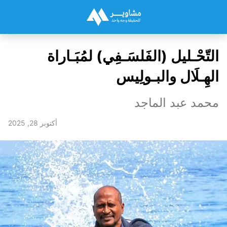
التّحْـليل (الفَلسَـفِي) لمُبَـاراة
الهِـلَال والبـولِيس
محمد عبد الماجد
أكتوبر 28, 2025