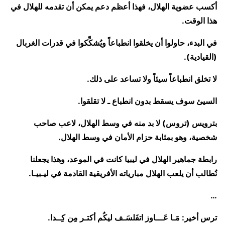
أكسب عضوية الهلال، فهذا أعظم دعم يمكن أن تقدمه للهلال في
هذا الوقت.
في البدء، حاولوا أن يخلقوا انطباعاً ويُشكِّكوا في قدرات الغربال
(القيادية).
لا تخلق انطباعاً سيئاً ولا تساعد على ذلك.
السيئ سوف يسقط بدون انطباع ـ لا تقلقوا.
بترويس (تروس) لا بد منه في وسط الهلال، لاعب صاحب
شخصية، وهو بمثابة حزام الأمان في وسط الهلال.
رابطة جماهير الهلال في ليبيا كانت في الموعد، وهذا يجعلنا
نُطالب أن يلعب الهلال مبارياته الأفريقية القادمة في ليـبيـا.
…
ترس أخير: مَـا عَـــاوز اتفَلسَـف ليكُم أكتـر مِن كِــدا.