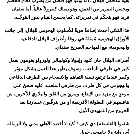
بقية مدافعي الهلال.. أما بوغبا فهو أفضل من يضرب دفاع الخصم
ويحسن التمرير من العمق، وهو يمتلك كنترولاً عالياً، أما سفيان
فريد فهو يتحكّم في تمريراته، كما يحسن القيام بدور المُوجِّـه.
هذا الثلاثي أحدث إضافةً قويةً للأسلوب الهجومي للهلال، إلى جانب
الأوراق الهجومية مُمثلةً في روفا وأطراف الهلال الدفاعية
والهجومية، مع المهاجم الصريح صنداي.
أطراف الهلال جان كلود وإيبولا وكوليبالي ولوزولو يقومون بعمل
كبير في طرفي الملعب، وسوف يظهر هذا العمل بشكل مؤثر
وكبير عندما ترتفع نسبة التفاهم والانسجام بين الطرف الدفاعي
والهجومي في كل طرف من طرفي الملعب، عليه فنحنُ على
موعدٍ مع مزيد من الإبداع، ومزيدٍ من القلق والبلاوي للآخرين، مَن
ننافسهم في البطولة الأفريقية أو من يترقّبون خسارتنا بعد
الخروج من التمهيدي الأول.
شفتوا (الفلسفة) دي كيف؟ أكيد لا أقصد الأهلي مدني ولا الزمالة
أم روابة ولا جاموس جوبا.