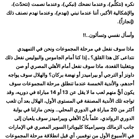
نكره (نتكلّم)، وعندما نضحك (نبكي)، وعندما نصمت (نتحدّث)،
والإشكالية الأكبر، أننا عندما نبني (نهدم)، وعندما نهدم نصنف ذلك
(إنجازاً).
وأسأل نفسي وتسألون..!!
ماذا سوف نفعل في مرحلة المجموعات ونحن في التمهيدي
نتداعى كل هذا القلق؟ ـ إذا كنا أمام الجاموس والبوليس نفعل ذلك
وبتغلبنا القعدة، ماذا سوف نفعل أمام الأهلي المصري أو صن
داونز أو الترجي أو بيراميدز أو نهضة بركان؟ والهلال سوف يواجه
أحدهم، والأندية الخمسة عندما تنطلق مرحلة المجموعات سوف
يكون أيٌّ منهم لعب ما لا يقل عن 13 أو 14 مباراة في دوريه، وقد
تواجه تلك الأندية المصنفة في المستوى الأول، الهلال بعد أن تلعب
أكثر من 20 مباراة في الدوري المحلي.. ونحن مازلنا في بوابة
الدوري الرواندي، علماً بأنّ الأهلي وبيراميدز سوف يلعبان إلى
جانب الزمالك وسيراميكا كليوباترا السوبر المصري في الإمارات
في الأسبوع الأول من نوفمبر، أي قبل انطلاقة مرحلة المجموعات