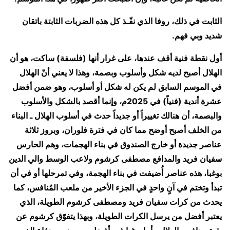
الثابت في ذلك، روفا الذي نفّـذ كل هذه الضربات الثابتة باتقان
شديد وبي فهم.
أول نقطة فنية أقف عندها، على غرار أنها (فلسفة) ساكت، هو أن
الهلال أصبح لديه شكل وأسلوب وبصمة، وهذا لا يعني أنّ الهلال
في الموسم السابق لم يكن له شكل أو أسلوب، وهو ضمن أفضل
عشرة أندية (فنياً) في 2025م، وإنما أقصد بالشكل والأسلوب
والبصمة، أن هنالك تغييراً أو جديداً حدث في أسلوب الهلال ـ البناء
من الخلف أصبح أوضح مما كان في فترة فلوران، وبروز ثلاثة
عناصر جديدة أو خارج الصندوق في بناء الهجمات، وهم الحارس
سفيان فريد والمدافع مصطفى كرشوم ولاعب الوسط والي الدين
بوغبا، هذه عناصر أُضيفت في بناء الهجمة، وفي تمرحلها أو في أن
تبدأ وتختم في آنٍ واحدٍ في الجزء الأخير من ملعب المُنافس، كما
يحدث من كرات سفيان فريد ومصطفى كرشوم الطويلة، الذي
يعتبر أفضل من يرسل الكرات الطويلة، وبهذا يتفوّق كرشوم عن