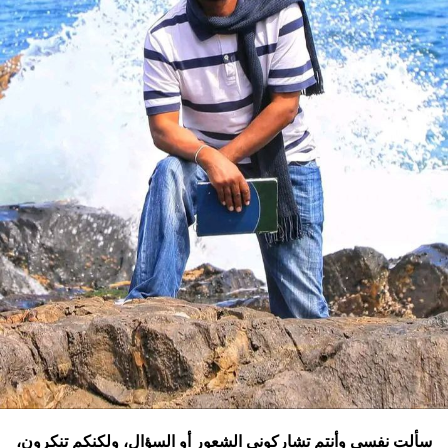
سألت نفسي وأنتم تشاركوني الشعور أو السؤال، ولكنكم تنكرون،