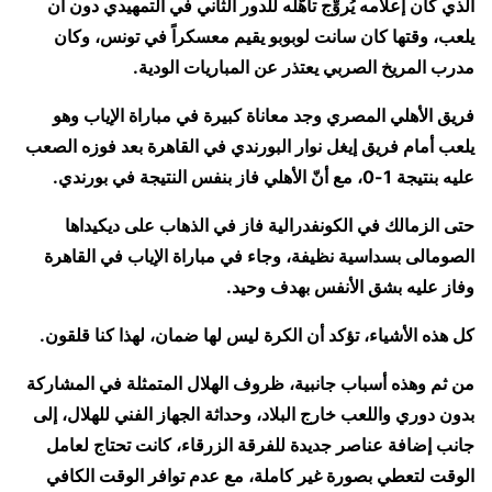
الذي كان إعلامه يُروِّج تأهُّله للدور الثاني في التمهيدي دون أن
يلعب، وقتها كان سانت لوبوبو يقيم معسكراً في تونس، وكان
مدرب المريخ الصربي يعتذر عن المباريات الودية.
فريق الأهلي المصري وجد معاناة كبيرة في مباراة الإياب وهو
يلعب أمام فريق إيغل نوار البورندي في القاهرة بعد فوزه الصعب
عليه بنتيجة 1-0، مع أنّ الأهلي فاز بنفس النتيجة في بورندي.
حتى الزمالك في الكونفدرالية فاز في الذهاب على ديكيداها
الصومالى بسداسية نظيفة، وجاء في مباراة الإياب في القاهرة
وفاز عليه بشق الأنفس بهدف وحيد.
كل هذه الأشياء، تؤكد أن الكرة ليس لها ضمان، لهذا كنا قلقون.
من ثم وهذه أسباب جانبية، ظروف الهلال المتمثلة في المشاركة
بدون دوري واللعب خارج البلاد، وحداثة الجهاز الفني للهلال، إلى
جانب إضافة عناصر جديدة للفرقة الزرقاء، كانت تحتاج لعامل
الوقت لتعطي بصورة غير كاملة، مع عدم توافر الوقت الكافي