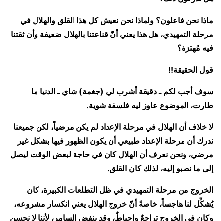
ماذا نحن فاعلون؟ ولماذا نحن نعيش كل هذا القلق والهلال في
مرحلة التمهيدي، هل هذا يعني أنّ قناعتنا بالهلال ضعيفة وأن ثقتنا
فيه مُهتزة؟
قول الحقيقة!!
سوف أجب لكم ـ دقيقة أشرب لي (جغمة) شاي ـ الدنيا ما
طارت، الموضوع عاوز ليه فلسفة شوية.
لا خلاف أن الهلال في مرحلة الإعداد لم يكن مرضياً، لكن جميعنا
ندرك أن مرحلة الإعداد طبيعي أن يكون الظهور فيها بشكل غير
مرضي، ونحن نعرف أن الهلال كان في حاجة لبعض الوقت ليصل
إلى ما نصبو إليه، لذلك كان القلق.
الخروج من مرحلة التمهيدي في ظل التطلعات الكبيرة، كان
يُشكِّل لنا هاجساً، خاصةً أنّ خروج الهلال يعني انكسار مشروعه،
وكان في الخروج تراجعٌ وإحباطٌ، وقد ينفض السامر، لأننا لا نحسن