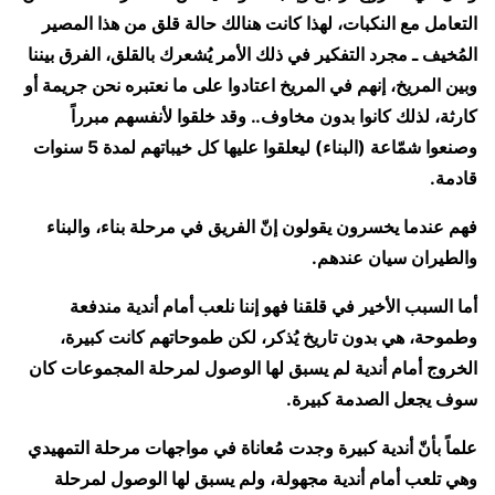
التعامل مع النكبات، لهذا كانت هنالك حالة قلق من هذا المصير
المُخيف ـ مجرد التفكير في ذلك الأمر يُشعرك بالقلق، الفرق بيننا
وبين المريخ، إنهم في المريخ اعتادوا على ما نعتبره نحن جريمة أو
كارثة، لذلك كانوا بدون مخاوف.. وقد خلقوا لأنفسهم مبرراً
وصنعوا شمّاعة (البناء) ليعلقوا عليها كل خيباتهم لمدة 5 سنوات
قادمة.
فهم عندما يخسرون يقولون إنّ الفريق في مرحلة بناء، والبناء
والطيران سيان عندهم.
أما السبب الأخير في قلقنا فهو إننا نلعب أمام أندية مندفعة
وطموحة، هي بدون تاريخ يُذكر، لكن طموحاتهم كانت كبيرة،
الخروج أمام أندية لم يسبق لها الوصول لمرحلة المجموعات كان
سوف يجعل الصدمة كبيرة.
علماً بأنّ أندية كبيرة وجدت مُعاناة في مواجهات مرحلة التمهيدي
وهي تلعب أمام أندية مجهولة، ولم يسبق لها الوصول لمرحلة