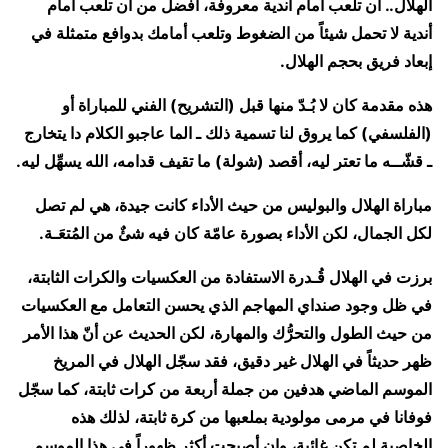
الهلال.. أن تلعب أمام أندية معروفة، أفضل من أن تلعب أمام
أندية لا تحمل شيئاً من الضغوط وتلعب أمامك بدوافع متمثلة في
إبعاد فريق بحجم الهلال.
هذه مقدمة كان لا بُـدّ منها قبل (التشريح) الفني للمباراة أو
(الفلسفي) كما يروق لنا تسمية ذلك ـ الما عاجبو الكلام دا يتخارج
ـ قشّــه ما تعتر ليه، أقصد (شولة) ما تقيف قدامه، الله يسهِّل ليه.
مباراة الهلال والبوليس من حيث الأداء كانت جيدة، هي لم تصل
لكل الجمال، لكن الأداء بصورة عامّة كان فيه شئٌ من المُتعَـة.
برزت في الهلال قُـدرة الاستفادة من العكسيات والكرات الثابتة،
في ظل وجود صنداي المهاجم الذي يحسن التعامل مع العكسيات
من حيث الطول والتحرُّك والمهارة، لكن الحديث عن أنّ هذا الأمر
ظهر حديثاً في الهلال غير دقيق، فقد سجّل الهلال في المريخ
الموسم الماضي هدفين من جملة أربعة من كرات ثابتة، كما سجّل
فوفانا في مرمى مولودية بملعبها من كرة ثابتة، لذلك هذه
الخاصية لم تكن غائبة، وإن أصبحت أكثر ظهوراً في هذا الموسم.