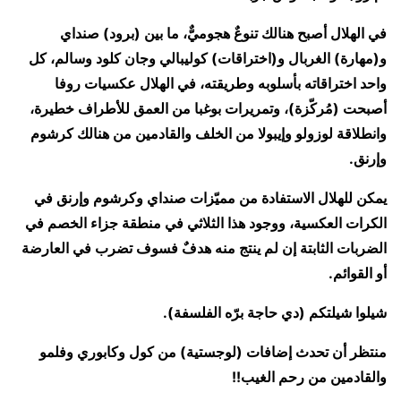
في الهلال أصبح هنالك تنوعٌ هجوميٌّ، ما بين (برود) صنداي
و(مهارة) الغربال و(اختراقات) كوليبالي وجان كلود وسالم، كل
واحد اختراقاته بأسلوبه وطريقته، في الهلال عكسيات روفا
أصبحت (مُركّزة)، وتمريرات بوغبا من العمق للأطراف خطيرة،
وانطلاقة لوزولو وإيبولا من الخلف والقادمين من هنالك كرشوم
وإرنق.
يمكن للهلال الاستفادة من مميّزات صنداي وكرشوم وإرنق في
الكرات العكسية، ووجود هذا الثلاثي في منطقة جزاء الخصم في
الضربات الثابتة إن لم ينتج منه هدفٌ فسوف تضرب في العارضة
أو القوائم.
شيلوا شيلتكم (دي حاجة برّه الفلسفة).
منتظر أن تحدث إضافات (لوجستية) من كول وكابوري وفلمو
والقادمين من رحم الغيب!!