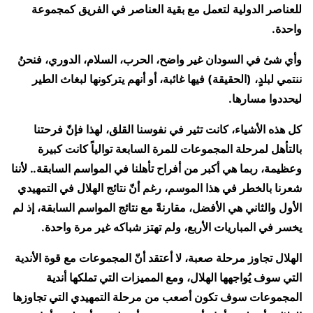
للعناصر الدولية لتعمل مع بقية العناصر في الفريق كمجموعة
واحدة.
وأي شئ في السودان غير واضح، الحرب، السلام، الدوري، فنحنُ
ننتمي لبلدٍ، (الحقيقة) فيها غائبة، أو أنهم يتركونها لبغاث الطير
ليحددوا مسارها.
كل هذه الأشياء، كانت تثير في نفوسنا القلق، لهذا فإنّ فرحتنا
بالتأهل لمرحلة المجموعات للمرة السابعة توالياً كانت كبيرة
وعظيمة، ربما هي أكبر من أفراح تأهلنا في المواسم السابقة.. لأننا
شعرنا بالخطر في هذا الموسم، رغم أنّ نتائج الهلال في التمهيدي
الأول والثاني هي الأفضل، مقارنةً مع نتائج المواسم السابقة، إذ لم
يخسر في المباريات الأربع، ولم تهتز شباكه غير مرة واحدة.
الهلال تجاوز مرحلة صعبة، لا أعتقد أنّ المجموعات مع قوة الأندية
التي سوف يُواجهها الهلال، ومع المميزات التي تملكها أندية
المجموعات سوف تكون أصعب من مرحلة التمهيدي التي تجاوزها