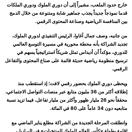
خارج حدود الملعب، مشيراً إلى أن دوري الملوك ودوري الملكات
قدما نموذجاً جديداً يجذب جماهير شابة ومتنوعة من خلال الدمج
بين المنافسة الرياضية وصناعة المحتوى الرقمي.
من جانبه، وصف جمال آغاوا، الرئيس التنفيذي لدوري الملوك،
تجديد الشراكة بأنه محطة محورية في مسيرة التوسع العالمي
للدوري، مؤكداً أن أديداس تمثل شريكاً استراتيجياً يسهم في
ترسيخ منظومة رياضية حديثة قائمة على صناع المحتوى والتفاعل
الرقمي.
ويحظى دوري الملوك بحضور رقمي لافت؛ إذ استقطب منذ
إطلاقه أكثر من 36 مليون متابع عبر منصات التواصل الاجتماعي،
محققاً نحو 26 مليار ظهور وأكثر من مليار تفاعل، فيما تزيد نسبة
متابعيه دون 34 عاماً على 80 في المائة.
وانطلقت المرحلة الجديدة من الشراكة مطلع يناير الماضي مع
إقامة بطولة «كأس العالم للملوك للمنتخبات» في البرازيل،