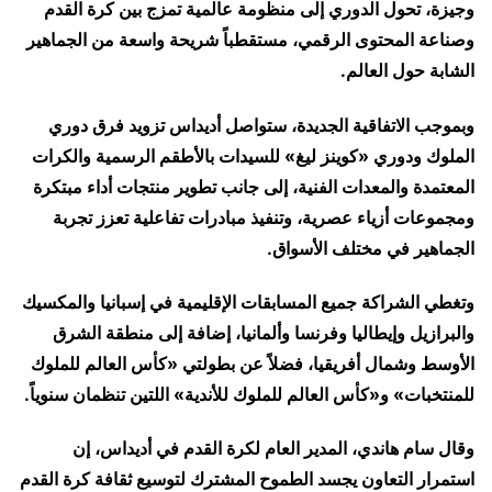
وجيزة، تحول الدوري إلى منظومة عالمية تمزج بين كرة القدم
وصناعة المحتوى الرقمي، مستقطباً شريحة واسعة من الجماهير
الشابة حول العالم.
وبموجب الاتفاقية الجديدة، ستواصل أديداس تزويد فرق دوري
الملوك ودوري «كوينز ليغ» للسيدات بالأطقم الرسمية والكرات
المعتمدة والمعدات الفنية، إلى جانب تطوير منتجات أداء مبتكرة
ومجموعات أزياء عصرية، وتنفيذ مبادرات تفاعلية تعزز تجربة
الجماهير في مختلف الأسواق.
وتغطي الشراكة جميع المسابقات الإقليمية في إسبانيا والمكسيك
والبرازيل وإيطاليا وفرنسا وألمانيا، إضافة إلى منطقة الشرق
الأوسط وشمال أفريقيا، فضلاً عن بطولتي «كأس العالم للملوك
للمنتخبات» و«كأس العالم للملوك للأندية» اللتين تنظمان سنوياً.
وقال سام هاندي، المدير العام لكرة القدم في أديداس، إن
استمرار التعاون يجسد الطموح المشترك لتوسيع ثقافة كرة القدم