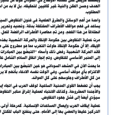
وبعضها حريص على تهدئة الأوضاع في السودان خوفاً من تأثيرات
الهدف وحسن الظن والنية غير كافيين لتحقيقه، بل لا بد من است
المطلوب.
واحدة من أهم الوسائل والطرق العلمية في فنون التفاوض السيا
يساعد في فهم مواقف الأطراف المختلفة بدقة، وتحديد وتحرير 
انطلاقاً من هذا الفهم، ومن ثم محاصرة الأطراف الرافضة للحل.
مرت عملية التفاوض بين حكومة الإنقاذ والحركة الشعبية بهذه 
الإيقاد، إلا أن حكومة الإنقاذ حاولت التهرب مما هو مطروح على م
قائد الحركة الشعبية رفض ذلك وأسماه “التبضُّع بين المبادرات”
إلى المنبر الأساسي للتفاوض، وتم إنجاز اتفاق السلام الشامل عام 005
ما يحدث الآن في المشهد السوداني هو عين التبضُّع بين المبادرا
الالتزام بأي موقف أساسي، وفي الوقت نفسه الادعاء بأنهم لا ي
من كل الأطراف وجلوسهم على كل الموائد.
يجب أن تضغط القوى المدنية الساعية لوقف الحرب في اتجاه إي
والأجندة المطروحة. وكذلك الانتباه لعملية إغراق منابر التفاوض
سيؤدي أيضاً إلى فشل جهود التفاوض.
عملية إيقاف الحرب وإيصال المساعدات الإنسانية، كمرحلة أولى
التركيز عليها والمضيّ بها إلى الأمام، حتى ينفتح الباب للكتل 