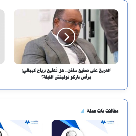
المريخ على صفيح ساخن.. هل تُطيح (رياح كيجالي)
برأس داركو نوفيتش الليلة؟
مقالات ذات صلة