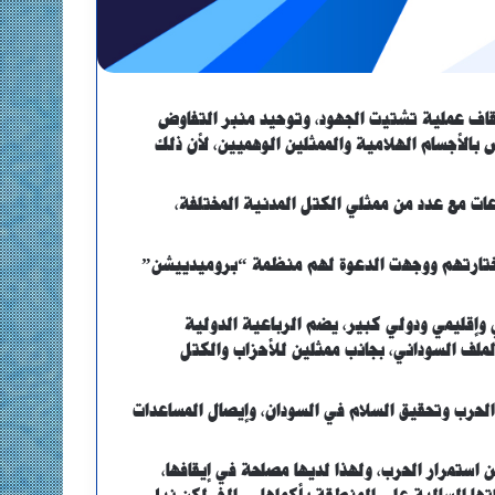
قاف عملية تشتيت الجهود، وتوحيد منبر التفاوض
 بالأجسام الهلامية والممثلين الوهميين، لأن ذلك
عات مع عدد من ممثلي الكتل المدنية المختلفة،
 اختارتهم ووجهت الدعوة لهم منظمة “بروميدييشن”
ني وإقليمي ودولي كبير، يضم الرباعية الدولية
ملف السوداني، بجانب ممثلين للأحزاب والكتل
لحرب وتحقيق السلام في السودان، وإيصال المساعدات
 استمرار الحرب، ولهذا لديها مصلحة في إيقافها،