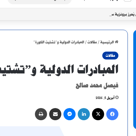
عن
 يُحرز برونزية سيكافا بثنائية في شباك الجاموس
الرئيسية
/
مقالات
/
المبادرات الدولية و”تشتيت الكورة”
مقالات
المبادرات الدولية و”تشتي
فيصل محمد صالح
أبريل 5, 2026
فيسبوك
X
لينكدإن
ماسنجر
مشاركة عبر البريد
طباعة