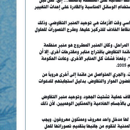
ها السالبة على المنطقة بأكملها… إلخ. لكن نبل
خدام الوسائل المناسبة والقادرة على إحداث التغيير
سي وقت الأزمات هي توحيد المنبر التفاوضي، وذلك
نقاط الخلاف للتركيز عليها، وطرح التصورات للحلول
المراحل، وكان المنبر المطروح هو منبر منظمة
ائدة التفاوض باقتراح منابر ومقترحات أخرى، إلا أن
، وفعلاً فشلت كل المنابر الأخرى، وعادت الحكومة
2.
ت، والجري المتواصل من مائدة إلى أخرى هروباً من
رفضون الحوار والتفاوض، بدليل استجابتهم للدعوات
قاف عملية تشتيت الجهود، وتوحيد منبر التفاوض
 بالأجسام الهلامية والممثلين الوهميين، لأن ذلك
، لها مدخل واحد معروف وممثلون معروفون، ويجب
المدنية لتقوم من جانبها بتقديم تصوراتها للحل