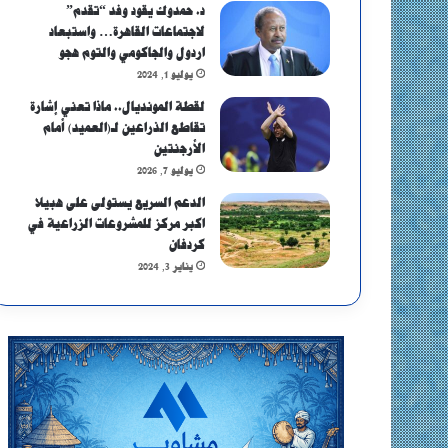
د. حمدوك يقود وفد “تقدم”
لاجتماعات القاهرة… واستبعاد
اردول والجاكومي والتوم هجو
يوليو 1, 2024
لقطة المونديال.. ماذا تعني إشارة
تقاطع الذراعين لـ(العميد) أمام
الأرجنتين
يوليو 7, 2026
الدعم السريع يستولى على هبيلا
اكبر مركز للمشروعات الزراعية في
كردفان
يناير 3, 2024