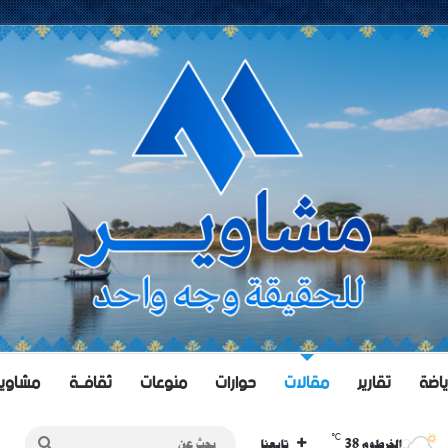
ياضة
تقارير
مقالات
حوارات
منوعات
ثقافــة
مشاويــر 
℃
38
بحث
الخرطوم
تابعنا