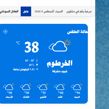
مرحباً بكم في مشاوير
السبت, أغسطس 8 2026
الهلال السوداني
عاجل
حالة الطقس
38
℃
الخرطوم
41º - 33º
27%
7.91 كيلومتر/ساعة
غيوم متفرقة
39
39
37
40
41
℃
℃
℃
℃
℃
السبت
الأحد
الأثنين
الثلاثاء
الأربعاء