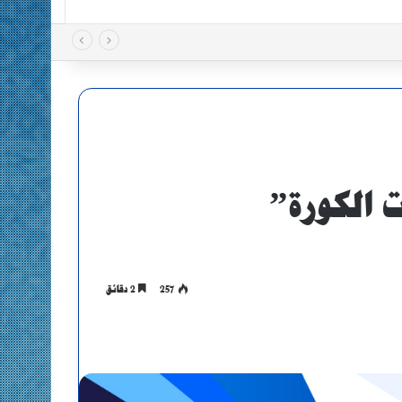
ت الكورة”
257
2 دقائق