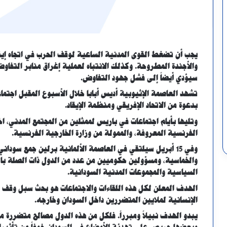
يجب أن تضغط القوى المدنية الساعية لوقف الحرب في اتجاه إي
والأجندة المطروحة. وكذلك الانتباه لعملية إغراق منابر التفاوض
سيؤدي أيضاً إلى فشل جهود التفاوض.
تشهد العاصمة الإثيوبية أديس أبابا خلال الأسبوع المقبل اجتما
بدعوة من الاتحاد الإفريقي ومنظمة الإيقاد.
وتليها بأيام اجتماعات في باريس لممثلين من المجتمع المدني،
الفرنسية المعروفة، والممولة من وزارة الخارجية الفرنسية.
وفي 15 أبريل سيلتقي في العاصمة الألمانية برلين جمع سودا
والخماسية، ومسؤولين حكوميين من عدد من الدول ذات الصلة بال
السياسية والمجموعات المدنية السودانية.
الهدف المعلن لكل هذه اللقاءات والاجتماعات هو بحث سبل وقف ا
الإنسانية لملايين المتضررين داخل السودان وخارجه.
يبدو الهدف نبيلاً ومبرراً. فلكل من هذه الدول مصالح متضررة من