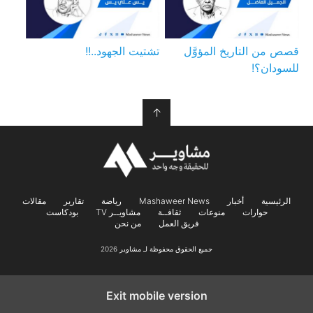
قصص من التاريخ المؤوَّل
تشتيت الجهود..!!
للسودان؟!
↑
الرئيسية
أخبار
Mashaweer News
رياضة
تقارير
مقالات
حوارات
منوعات
ثقافــة
مشاويــر TV
بودكاست
فريق العمل
من نحن
جميع الحقوق محفوظة لـ مشاوير 2026
Exit mobile version