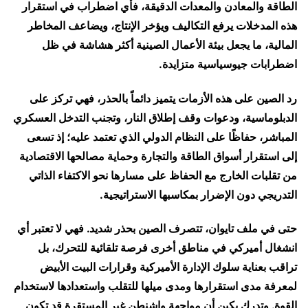
الطاقة والمعادن والمعدات الدقيقة، فأي اضطراب في استقرار
هذه المدخلات يرفع التكاليف ويؤخر الإنتاج، ويضاعف المخاطر
المالية، ما يجعل بيئة الأعمال الصينية أكثر هشاشة في ظل
اضطرابات جيوسياسية متزايدة.
رد الصين على هذه الأزمات يتميز دائماً بالحذر، فهي تركز على
الدبلوماسية، ودعوات وقف إطلاق النار، وتجنب التدخل العسكري
المباشر، حفاظًا على النظام الدولي الذي تعتمد عليه؛ إذ تسعى
إلى استقرار أسواق الطاقة والتجارة وحماية مصالحها الاقتصادية
من تقلبات الخارج مع الحفاظ على مسارها نحو الاكتفاء الذاتي
التدريجي دون الإضرار بمكاسبها الاستراتيجية.
حتى في ملف تايوان، تتصرف الصين بحذر شديد. فهي لا تعتبر أي
انشغال أميركي في مناطق أخرى فرصة تلقائية للتحرك، بل
تراقب بعناية سلوك الإدارة الأميركية وقرارات البيت الأبيض
لمعرفة مدى استقرارها ومدى ميلها للتقلب واستعدادها لاستخدام
القوة. وتدرك بكين أن مواجهة واشنطن غير المستقرة قد تكون