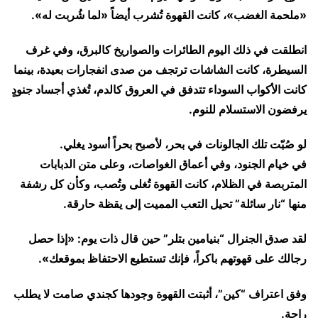
«ملحمة الغضب»، كانت القهوة تُشرب أيضاً «لما شُربت له».
انطلقت في ذلك اليوم الطائرات والصواريخ كالبرق، وفي غرف
السيطرة، كانت الشاشات ترتجف من صدى انفجارات بعيدة، بينما
كانت الأكواب السوداء تتدفق في العروق كالدم، تُغذي أجساد جنودٍ
يرفضون الاستسلام للنوم.
​لو صُبّت تلك الجالونات في بحر، لأصبح بحراً أسود يغلي.
في خيام الجنود، وفي أعماق الغواصات، وعلى متن الدبابات
المتربصة في الظلام، كانت القهوة تُغلى وتُصب، وكأن كل رشفة
منها “نار سائلة” تحيل التعب المميت إلى يقظة حارقة.
لقد صدق الجنرال “بنيامين بتلر” حين قال ذات يوم: «إذا حصل
رجالك على قهوتهم باكراً، فإنك تستطيع الاحتفاظ بموقعك».
​وفق اعتراف “كين”، أثبتت القهوة وجودها كجندي صامت لا يطلب
راحة.