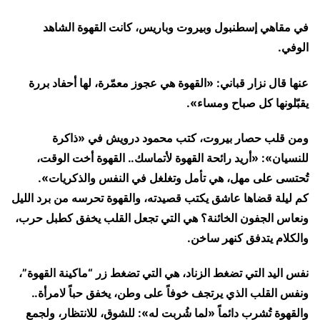
في مقاهي إسطنبول وبيروت وباريس، كانت القهوة الشاهد
الوفي.
عنها قال نزار قباني: «القهوة هي عجوز معمّرة، لها أحفاد بررة
يقبّلونها كل صباح ومساء».
ومن قلب حصار بيروت، كتب محمود درويش في «ذاكرة
للنسيان»: «أريد رائحة القهوة لأتماسك.. القهوة أخت الوقت،
تُحتسى على مهل، هي تأمل وتغلغل في النفس والذكريات».
​كم ليلة قضاها عاشق يكتب قصيدته، والقهوة تحرسه من برد الليل
ونعاس الجفون الخائنة؟ هي التي تجعل القلب يخفق كطبل حرب،
والكلام يتدفق كنهر ساخن.
نفس اليد التي تضغط الزناد، هي التي تضغط زر “ماكينة القهوة”،
ونفس القلب الذي يرتجف خوفاً على وطن، يخفق حباً لامرأة..
والقهوة تُشرب دائماً «لما شُربت له»: للشوق، للانتظار، ولجمع