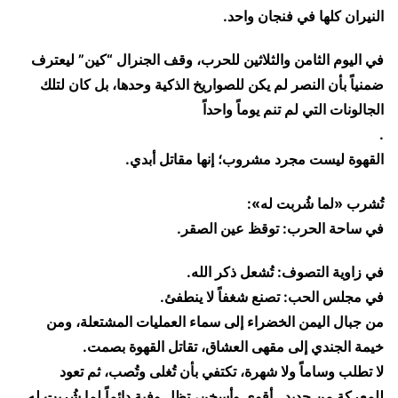
النيران كلها في فنجان واحد.
​في اليوم الثامن والثلاثين للحرب، وقف الجنرال “كين” ليعترف
ضمنياً بأن النصر لم يكن للصواريخ الذكية وحدها، بل كان لتلك
الجالونات التي لم تنم يوماً واحداً
.
​القهوة ليست مجرد مشروب؛ إنها مقاتل أبدي.
تُشرب «لما شُربت له»:
​في ساحة الحرب: توقظ عين الصقر.
​في زاوية التصوف: تُشعل ذكر الله.
​في مجلس الحب: تصنع شغفاً لا ينطفئ.
​من جبال اليمن الخضراء إلى سماء العمليات المشتعلة، ومن
خيمة الجندي إلى مقهى العشاق، تقاتل القهوة بصمت.
لا تطلب وساماً ولا شهرة، تكتفي بأن تُغلى وتُصب، ثم تعود
للمعركة من جديد.. أقوى وأسخن، تظل وفية دائماً لما شُربت له.