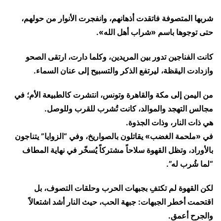
​شربها المتصوفة فاتقدت أذهانهم، وانفجرت الأنوار من حولهم،
حتى توجوها باسم «شراب أهل الله».
كانت الفناجين تدور بين المريدين، وكلما دارت، ارتقى الصحو
وازدادت اليقظة، ليرتفع الذكر والتسبيح إلى عنان السماء.
من اليمن إلى مكة والقاهرة وتونس، انتشرت كالطبيعة الأم؛ في
مجالس التهجد والموالد، كانت تُشرب للقرب وللوصل.
​هي ذات النار، وذات الجذوة.
في «ملحمة الغضب» يقاتلون بالصواريخ، وفي “الزوايا” يتناجون
بالأوراد، وتظل القهوة سلاحاً مشتركاً يُسخّر في نهاية المطاف
“لما شُرب له”.
​لكن القهوة لم تكتفِ بجبهات الحرب وحلقات التصوف، بل
اقتحمت أخطر الجبهات: جبهة الحب، حيث النار أشد اشتعالاً
والجرح أعمق.