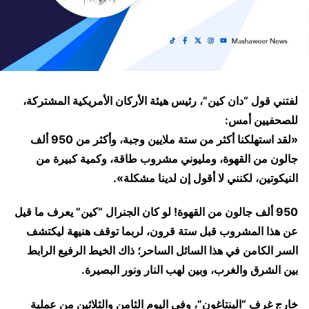
لفتني قول “دان كين”، رئيس هيئة الأركان الأمريكية المشتركة،
للصحفيين أمس:
​«لقد استهلكنا أكثر من ستة ملايين وجبة، وأكثر من 950 ألف
جالون من القهوة، ومليوني مشروب طاقة، وكمية كبيرة من
النيكوتين، لكنني لا أقول إن لدينا مشكلة».
​950 ألف جالون من القهوة! لو كان الجنرال “كين” يعرف ما قيل
عن هذا المشروب قبل ستة قرون، لربما توقف هنيهة ليكتشف
السر الكامن في هذا السائل الساحر؛ ذاك الخيط الرفيع الرابط
بين الشرق والغرب، وبين لهب النار ونور البصيرة.
​خارج غرف “البنتاغون”، وفي اليوم الثامن والثلاثين من عملية