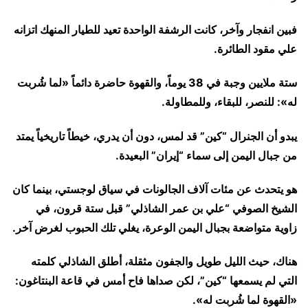
فبين انفجار وآخر، كانت الرشفة الواحدة تعيد للطيار المنهك اتزانه
علي مقود الطائرة.
ستة ملايين وجبة في 38 يوماً، والقهوة حاضرة دائماً «لما شُربت
له»: للنصر، للبقاء، وللمطاولة.
​يبدو أن الجنرال “كين” قد لمس، دون أن يدري، خيطاً تاريخياً يمتد
من جبال اليمن إلى سماء “إيران” البعيدة.
هو يتحدث عن مئات آلاف الجالونات في سياق لوجستي، بينما كان
الشيخ الصوفي “علي بن عمر الشاذلي” قبل ستة قرون، في
زاوية متواضعة بجبال اليمن الوعرة، يغلي تلك الحبوب لغرض آخر.
هناك، حيث الليل طويل والجفون مثقلة، أطلق الشاذلي كلمته
التي لم يسمعها “كين”، لكن صداها فاح أمس في قاعة البنتاغون:
«القهوة لما شُربت له».