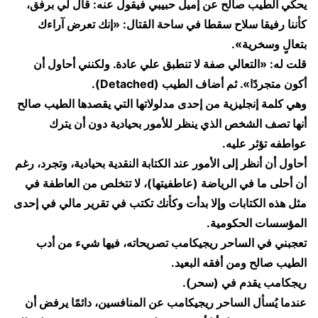
يحكي الطيب صالح عن إميل حبيبي فيقول عنه: قال لي برفق،
كأننا رفيقا سلاح سقطا في ساحة القتال: «إنك تعرض آراءك
بتعالٍ وسخرية».
قلت له: «التعالي صفة لا تنطبق علي عادة. ولكنني أحاول أن
أكون متجردًا». ثم أضاف الطيب (Detached).
وهي كلمة إنجليزية من إحدى مدلولاتها التي يقصدها الطيب صالح
أنها تصف الشخص الذي ينظر للأمور بحيادية دون أن يترك
عواطفه تؤثر عليه.
أحاول أن أنظر إلى الأمور عند الكتابة النقدية بحيادية، وتجرد، رغم
أن أحلى ما في الرياضة (عاطفيتها)، لا تتخلص من العاطفة في
مثل هذه الكتابات وإلا بدأت وكأنك تكتب في تقرير مالي في إحدى
المؤسسات الحكومية.
تعجبني في الساحر ريجيكامب تصريحاته، فيها شيء من أدب
الطيب صالح ومن أفقه البعيد.
ريجكامب يقدم في (سحر).
عندما يُسأل الساحر ريجيكامب عن المنافسين، دائمًا يرفض أن