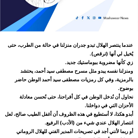
عندما ينتصر الهلال تبدو جدران منزلنا في حالة من الطرب، حتى
يُخيل لي أنها (ترقص).
زي كأنها مضروبة ببوماستيك جديد.
ومنزلنا نفسه يبدو مثل مسرح مصطفى سيد أحمد، يحتشد
بالرمزية، وفي كل رمزيات مصطفى سيد أحمد الوطن حاضر
بوضوح.
نحاول أن نُدخل الوطن في كل أفراحنا، حتى نُحسن معادلة
الأحزان التي في دواخلنا.
أبدو هكذا، لا أستطيع في هذه الظروف أن أغفل الطيب صالح، لعل
انتصار الهلال عندي شيء من (الأدب) الرفيع.
أو ربما لأنني أجد في تصريحات المدير الفني للهلال الروماني