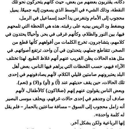
دكانه، يقتربون بعضهم من بعض، حيث كأنهم يتحركون نحو تلك
النقطة، وذلك الشيء في الوسط الذي يسعون إليه جميعًا. يميل
محجوب إلى الأمام وتنغرس يدا أحمد إسماعيل في الرمل،
ويضغط ود الريس بيديه على رقبته. هذه هي اللحظة التي تلمحهم
فيها، بين النور والظلام، وكأنهم غرقى في بحر. وأحيانًا يحتدون في
كلامهم، يتشاجرون، تخرج الكلمات من أفواههم كأنها قطع من
الصخر، تتقاطع جملهم، يتحدثون في آن واحد، ترتفع أصواتهم. في
مثل هذه الحالات يظن الغريب عنهم أنهم غلاظ الطبع. لهذا تختلف
الآراء فيهم، حسب اللحظات التي يراهم فيها الناس، بعض أهل
البلد يعتبرونهم صامتين قليلي الكلام، لأنهم يصادفونهم في إحدى
تلك الحالات، حين يقف حديثهم عند (آ) و (أو) و(لا) و (نعم).
وبعض الناس يقولون عنهم إنهم (ضحّاكون) كالأطفال، لأنهم
صادف أن وجدهم في إحدى حالات غرقهم، ويحلف موسى البصير
أنه زامل محجوب إلى السوق – مسافة ساعتين بالحمار – فلم يقل
له كلمة واحدة».
إنها الرباعية ولكن بشكل آخر.