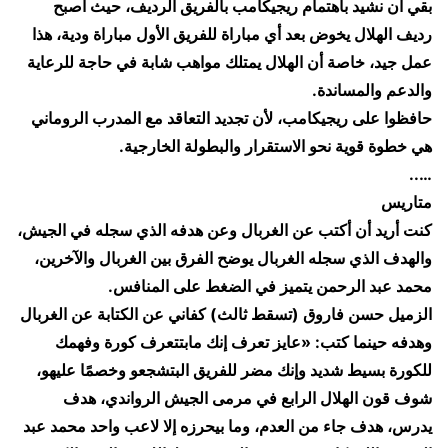
بقي أن نشيد باهتمام ريجيكامب بالفريق الرديف، حيث أصبح
رديف الهلال يخوض بعد أي مباراة للفريق الأول مباراة ودية، هذا
عمل جيد، خاصة أن الهلال يمتلك مواهب شابة في حاجة للرعاية
والدعم والمساندة.
حافظوا على ريجيكامب، لأن تجديد التعاقد مع المدرب الروماني
هي خطوة قوية نحو الاستقرار والبطولة الخارجية.
…..
​متاريس
​كنت أريد أن أكتب عن الغربال وعن هدفه الذي سجله في الجيش،
والهدف الذي سجله الغربال يوضح الفرق بين الغربال والآخرين،
محمد عبد الرحمن يتميز في الضغط على المنافس.
الزميل حسن فاروق (تسقط ثالث) كفاني عن الكتابة عن الغربال
وهدفه حينما كتب: «عايز تعرف إنك مابتتعرف كورة وفهمك
للكورة بسيط شديد وإنك مضر للفريق البتشجعو وخصمًا عليهو،
شوف قون الهلال الرابع في مرمى الجيش الرواندي، هدف
يدرس، هدف جاء من العدم، وما بيحرزه إلا لاعب واحد محمد عبد