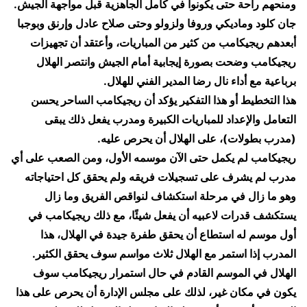
ومنحهم راحة حتى يكونوا في كامل الجاهزية قبل مواجهة الجيش.
جان كلود وماديكي وروفا ولزولو وحتى صلاح عادل وإرنق وبوجبا
أبعدهم ريجيكامب من كثير من المباريات، وأعتقد أن تجهيزات
ريجيكامب وضحت بصورة إيجابية أمام الجيش وانتصر الهلال
برباعية مع أداء نال رضا المدير الفني للهلال.
هذا التخطيط أو هذا التفكير يؤكد أن ريجيكامب الساحر يحسن
التعامل والإعداد للمباريات الكبيرة ومدرب يفعل ذلك يبقى
(مدرب بطولات)، على الهلال أن يحرص عليه.
ريجيكامب لم يكمل حتى الآن موسمه الأول، ومن الصعب على أي
مدرب لم يشرف على تسجيلات فريقه ولم يحقق كل احتياجاته
وهو ما زال في مرحلة استكشاف لنواقص الفريق وما زال
يستكشف قدرات لاعبيه أن يفعل شيئًا، مع ذلك ريجيكامب في
أول موسم له استطاع أن يحقق طفرة جيدة في الهلال، هذا
المدرب إذا استمر مع الهلال ثلاث مواسم سوف يحقق الكثير.
الهلال في الموسم القادم في حال استمرار ريجيكامب سوف
يكون في مكان غير، لذلك على مجلس الإدارة أن يحرص على هذا