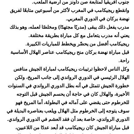
جنوب أفريقيا لمتابعة صن داونز من أرضية الملعب.
وانقطع ريجيكامب في المغرب لأكثر من أسبوعين متابعًا لفريق
نهضة بركان في الدوري المغربي.
مدرب يفعل ذلك يبقى (مدربًا مجتهدًا) ومخلصًا لعمله، وهو بذلك
يعني أنه مدرب يتعامل مع كل مباراة بطريقة مختلفة.
ريجيكامب أفضل من يحضّر ويخطط للمباريات الكبيرة.
قبل مباراة نهضة بركان منح ريجيكامب عناصر الهلال الأساسية
راحة.
وكل الناس لاحظوا ترتيبات ريجيكامب لمباراة الجيش منافس
الهلال الرئيسي في الدوري الرواندي إلى جانب المريخ، ولكن
خطورة الجيش تتمثل في أنه بطل الدوري الرواندي في السنوات
الأخيرة، والهلال كان في حاجة أن يحسم الجيش قبل التوجه
للخرطوم حتى يقضي على آماله في البطولة، أما المريخ فهو
سوف يتوجه إلى الخرطوم مثل الهلال ويلعب بعناصره البديلة في
الدوري الرواندي، خاصة بعد أن فقد العشم في الدوري الرواندي.
قبل مباراة الجيش كان ريجيكامب قد أبعد عددًا من اللاعبين،