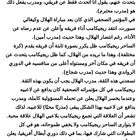
يتحدث عنهم، يقول أنا أتحدث فقط عن فريقي، ومدرب يفعل ذلك
هو (مدرب محترم).
في المؤتمر الصحفي الذي كان بعد مباراة الهلال وكيغالي
سبورت، انتقد ريجيكامب أداء فريقه وأعلن عن عدم رضاه عن
الأداء، رغم انتصار الهلال، وهذا حديث (مدرب أمين).
الساحر ريجيكامب ظل يكرر بصورة ثابتة أن فريقه يقدم (كرة
مختلفة)، وهذا ما نريده من الهلال، كما ظل ريجيكامب يتحدث عن
أن فريقه في مكان آخر ومستواه أعلى من منافسيه في الدوري
الرواندي وهذا حديث (مدرب شجاع).
تسعدني هذه الثقة، مدرب الهلال يجب أن يكون بهذه الثقة.
ريجيكامب في كل مؤتمراته الصحفية كان يدافع عن لاعبيه
وعندما يخسر الهلال يعلن عن تحمله المسؤولية كاملة، ومدرب
يدافع عن لاعبيه بهذا الشكل يبقى (مدربًا محبًا) للاعبيه، لذلك
تشعر أن العلاقة التي تجمع ريجيكامب بلاعبي الهلال علاقة محبة.
لا يتوارى الساحر ريجيكامب ولا يخفي طموحاته، هو في كل
البطولات التي شارك فيها، بما في ذلك دوري أبطال أفريقيا، يعلن