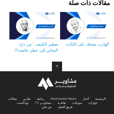
مقالات ذات صلة
الهارب يضحك على الثالث
تعطير الكثيف : من ذرّة
التجاني إلى عطر عائشة؟!
↑
الرئيسية
أخبار
Mashaweer News
رياضة
تقارير
مقالات
حوارات
منوعات
ثقافــة
مشاويــر TV
بودكاست
فريق العمل
من نحن