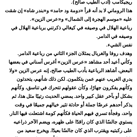
ريجيكامب (أدب الطيب صالح).
هذا الروماني لا بد أنه قرأ «دومة ود حامد» و«بندر شاه» إن شقت
عليه «موسم الهجرة إلى الشمال» و«عرس الزين».
رباعية الهلال في وصيفه في كيغالي ذكرتني برباعية الهلال في
وصيفه في الدامر.
نفس الشيء.
وهدف روفا والغربال يمثلان الجزء الثاني من رباعية الدامر.
وكأني أعيد أحد مشاهد «عرس الزين» أغرس أسناني في بعضها
البعض، أشاهد الرباعية بأدب الطيب صالح، إنه عرس الزين «ولا
يدري الغريب عنهم عمن يتكلمون. لكن ذلك شأنهم، يتحدثون
وكأنهم يفكرون جهارًا، وكأن عقولهم تتحرك في تناسق، وكأنهم
بشكل أو بآخر عقل كبير واحد. يمضي الحديث رتيبًا مثل هذا، ثم
يذكر أحدهم عرضًا جملة أو حادثة تثير خيالهم جميعًا في وقت
واحد، وفجأة تسري فيهم الحياة فكأنهم كومة اشتعلت فيها النار.
يستوي جالسًا الذي كان راقدًا على ظهره، ويضم الآخر ذراعيه
على ركبتيه ويقترب الذي كان جالسًا بعيدًا. ويخرج سعيد من