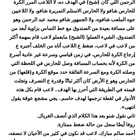
الرحمن اللي كان (شبح) في الهدف ده، لا اللاعب المرر الكرة
للحارس شافو ولا الحارس الاستلم التمريرة شافو، ولا اللاعبين
جوه الملعب شافوه، ولا الجمهور شافو محمد عبد الرحمن وهو
على مسافة بعيدة من الصندوق مع خط التماس بزاوية أبعد من
الصندوق، الشيء العملوا (الشبح) مابعملو لاعب قام بمهمة أكثر
من لاعب في لاعب، ضغط ع اللاعب أتاه من الخلف أجبره ع
إرجاع الكرة للحارس، في زمن قياسي وسرعة غير عادية أسرع
من الكرة لأنه بحساب المسافة وصل للحارس في اللحظة التي
وصلته الكرة ومع السرعة الفائقة حدد موقع الكرة و(قلعها) من
الحارس وهو ع الأرض كان أكثر ثباتًا وقدرة ع التصرف وتجلت
قيمته في الطريقة التي أحرز بها الهدف.. لاعب قام بكل هذه
الأدوار في لقطة ترجمها لهدف حاسم.. يجي مشجع عوقة يقول
انتهى».
تاني نقول شنو بعد هذا الكلام الذي أنصف الغربال.
روفا أيضًا سجل من حالة ضغط ممتازة.
أحمد سالم مبارك، لاعب قد نكون في كثير من الأحيان لا ننصفه،