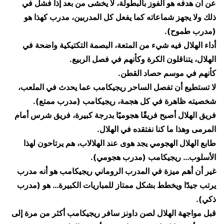
عن أن هدفه هو الفوز بالبطولة، لا يخشى من بعد إذا فشل في
ذلك ولا يجهز شماعاته كما يفعل كل المدربين، مدرب كهذا هو
(مدرب طموح).
أداء الهلال فيه شيء من المتعة، البصمة التكتيكية واضحة في
الهلال، يتناقلون الكرة وكأنهم في فصل الربيع.
كأنهم في موسم حصاد القطن.
لا تستطيع أن تفصل الساحر ريجيكامب عما يحدث في الملعب،
شخصيته ظاهرة في كل هجمة، ريجيكامب (مدرب ممتع).
فريق الهلال أصبح فريقًا هجوميًا بدرجة كبيرة، فريق شرس أمام
المرمى وهذا ما كنا نفتقده في الهلال.
طابع الهلال الهجومي يجد هوى عند الهلالاب، هم يرتاحون لهذا
الأسلوب… ريجيكامب (مدرب هجومي).
غير أن أهم ميزة في المدرب الروماني ريجيكامب هو أنه مدرب
يرتب جيدًا ويخطط بشكل ممتاز للمباريات الكبيرة… هو (مدرب
ذكي).
قبل مواجهة الهلال لصن داونز سافر ريجيكامب أكثر من مرة إلى