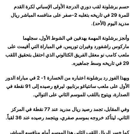
حسم برشلونة ⁠لقب دوري الدرجة الأولى الإسباني لكرة القدم
للمرة 29 ‌في تاريخه بتغلبه 2-صفر على منافسه ‌المباشر ‌ريال
مدريد اليوم (الأحد).
وأنجز برشلونة المهمة بهدفين في الشوط الأول، سجلهما
ماركوس راشفورد وفيران توريس، في المباراة التي أقيمت على
ملعب كامب نو معقل الفريق الكتالوني الذي احتفل بتحقيق اللقب
29 في تاريخه وسط جماهيره.
وبهذا الفوز رد برشلونة اعتباره من الخسارة 1- 2 في مباراة الدور
الأول على ملعب سانتياغو برنابيو، ليرفع رصيده إلى 91 نقطة في
الصدارة، ويتوج باللقب للموسم الثاني على التوالي.
وفي المقابل، تجمد رصيد ريال مدريد عند 77 نقطة في المركز
الثاني، ليتأكد خروجه بموسم صفري، ويتجمد رصيده عند 36 لقباً.
كما خسر الريال اللقب الثاني هذا الموسم أمام منافسه المباشر