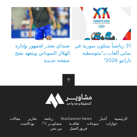
31 رياضياً يمثلون سورية في
صنداي يعتذر لجمهور وإدارة
ثماني ألعاب بـ”متوسطية
الهلال السوداني ويتعهد بفتح
تارانتو 2026″
صفحة جديدة
↑
الرئيسية
أخبار
Mashaweer News
رياضة
تقارير
مقالات
حوارات
منوعات
ثقافــة
مشاويــر TV
بودكاست
فريق العمل
من نحن