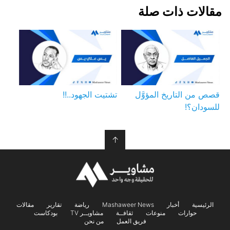
مقالات ذات صلة
قصص من التاريخ المؤوَّل
تشتيت الجهود..!!
للسودان؟!
↑
الرئيسية
أخبار
Mashaweer News
رياضة
تقارير
مقالات
حوارات
منوعات
ثقافــة
مشاويــر TV
بودكاست
فريق العمل
من نحن