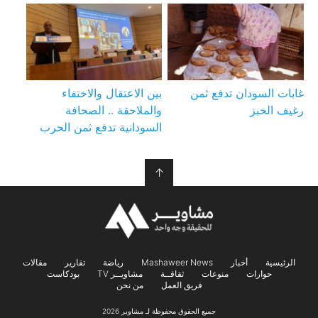
غابات السودان تدفع ثمن
بين الاعتقال والاختفاء
رغيف الخبز
والملاحقة .. الصحافة
السودانية تدفع ثمن الحرب
↑
الرئيسية
أخبار
Mashaweer News
رياضة
تقارير
مقالات
حوارات
منوعات
ثقافــة
مشاويــر TV
بودكاست
فريق العمل
من نحن
جميع الحقوق محفوظة لـ مشاوير 2026