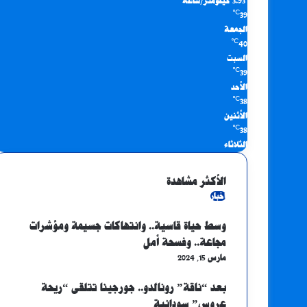
3.93 كيلومتر/ساعة
℃
39
الجمعة
℃
40
السبت
℃
39
الأحد
℃
38
الأثنين
℃
38
الثلاثاء
الأكثر مشاهدة
أخبار
وسط حياة قاسية.. وانتهاكات جسيمة ومؤشرات
مجاعة.. وفسحة أمل
مارس 15, 2024
بعد “ناقة” رونالدو.. جورجينا تتلقى “ريحة
عروس” سودانية