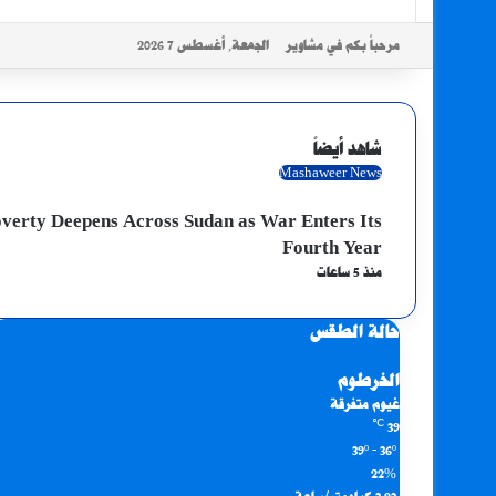
مرحباً بكم في مشاوير
الجمعة, أغسطس 7 2026
شاهد أيضاً
إغلاق
Mashaweer News
verty Deepens Across Sudan as War Enters Its
Fourth Year
منذ 5 ساعات
حالة الطقس
الخرطوم
غيوم متفرقة
℃
39
39º - 36º
22%