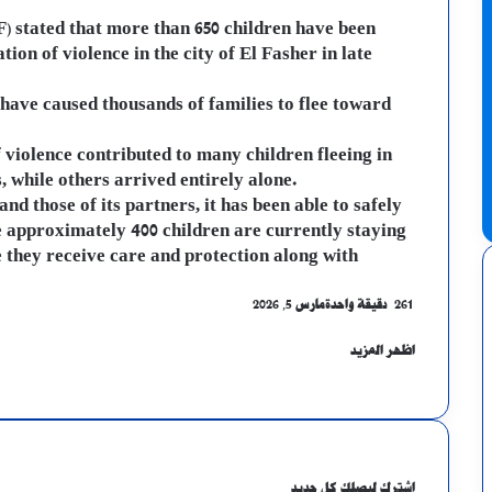
 stated that more than 650 children have been
tion of violence in the city of El Fasher in late
 have caused thousands of families to flee toward
 violence contributed to many children fleeing in
 while others arrived entirely alone.
nd those of its partners, it has been able to safely
le approximately 400 children are currently staying
e they receive care and protection along with
261
دقيقة واحدة
مارس 5, 2026
X
فيسبوك
ماسنجر
لينكدإن
ماسنجر
واتساب
تيلقرام
طباعة
مشاركة
عبر
اظهر المزيد
X
فيسبوك
ماسنجر
لينكدإن
ماسنجر
واتساب
البريد
تيلقرام
طباعة
مشاركة
عبر
البريد
اشترك ليصلك كل جديد