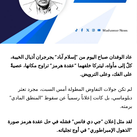
عاد الوفدان صباح اليوم من “إسلام آباد” يجرجران أذيال الخيبة،
كلٌ إلى مأواه، ليتركا خلفهما “عقدة هرمز” تراوح مكانها، عصيةً
على الفك، وعلى الترويض.
لم تكن جولات التفاوض المطولة أمس السبت، مجرد تعثر
دبلوماسي، بل كانت إعلاناً رسمياً عن سقوط “المنطق المادي”
برمته.
​لقد مثل إعلان “جي دي فانس” فشله في حل عقدة هرمز صورة
“الذهول الإمبراطوري” في أوج تجلياته.