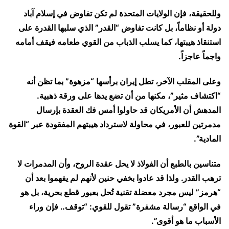
وللحقيقة، فإن الولايات المتحدة لم تكن تفاوض في إسلام آباد
دولة أو نظاماً، بل كانت تفاوض “القدر” الذي سلبها القدرة على
استنقاذ هيبتها، كما يسلب الذباب من القوي طعامه فيقف أمامه
واجماً عاجزاً.
و​على المقلب الآخر، تطل إيران برأسها “مزهوة” بما تظن أنه
“اكتشاف مثير”، مكنها من أن تضع يدها على ورقة ذهبية.
المدهش أن الأمريكان قد حاولوا أمس فك العقدة بإرسال
مدمرتين للعبور، في محاولة لاسترداد هيبتهم المفقودة عبر “القوة
المادية”.
متناسين بالطبع أن الفولاذ لا يحل عقدة الروح، وأن المدمرات لا
ترهب القدر. ولذا قد عادوا بخفي حنين لأنهم لم يفهموا بعد أن
“هرمز” ليس مجرد معضلة تقنية تُحل بعبور قطع بحرية، بل هو
في الواقع “رسالة مشفرة” تقول للقوي: “توقف.. فإن وراء
الأسباب ما هو أقوى”.