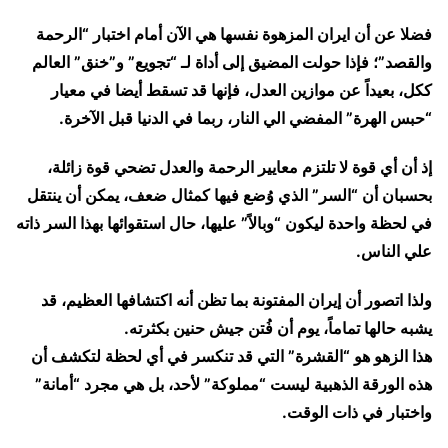
​فضلا عن أن ايران المزهوة نفسها هي الآن أمام اختبار “الرحمة
والقصد”؛ فإذا حولت المضيق إلى أداة لـ “تجويع” و”خنق” العالم
ككل، بعيداً عن موازين العدل، فإنها قد تسقط أيضا في معيار
“حبس الهرة” المفضي الي النار، ربما في الدنيا قبل الآخرة.
إذ أن أي قوة لا تلتزم معايير الرحمة والعدل تضحي قوة زائلة،
بحسبان أن “السر” الذي وُضع فيها كمثال ضعف، يمكن أن ينتقل
في لحظة واحدة ليكون “وبالاً” عليها، حال استقوائها بهذا السر ذاته
علي الناس.
ولذا اتصور أن إيران المفتونة بما تظن أنه اكتشافها العظيم، قد
يشبه حالها تماماً، يوم أن فُتن جيش حنين بكثرته.
هذا الزهو هو “القشرة” التي قد تنكسر في أي لحظة لتكشف أن
هذه الورقة الذهبية ليست “مملوكة” لأحد، بل هي مجرد “أمانة”
واختبار في ذات الوقت.