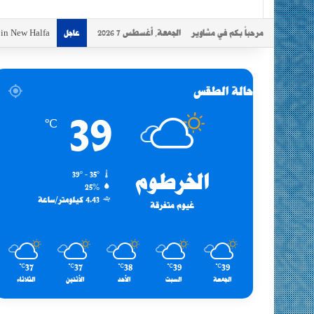
مرحباً بكم في مشاوير
الجمعة, أغسطس 7 2026
s in New Halfa
عاجل
حالة الطقس
39
℃
الخرطوم
39º - 35º
25%
4.43 كيلومتر/ساعة
غيوم متفرقة
37
37
38
39
39
℃
℃
℃
℃
℃
الجمعة
السبت
الأحد
الأثنين
الثلاثاء