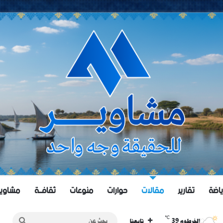
ياضة
تقارير
مقالات
حوارات
منوعات
ثقافــة
مشاويــر 
℃
39
بحث
الخرطوم
تابعنا