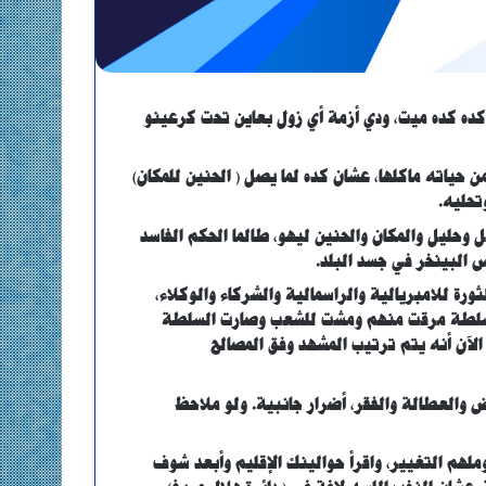
 كده كده ميت، ودي أزمة أي زول بعاين تحت كرعينو
 حياته ماكلها، عشان كده لما يصل ( الحنين للمكان)
تحليه.
ل وحليل والمكان والحنين ليهو، طالما الحكم الفاسد
س البينخر في جسد البلد.
ورة للامبريالية والراسمالية والشركاء والوكلاء،
ه السلطة مرقت منهم ومشت للشعب وصارت السلطة
الآن أنه يتم ترتيب المشهد وفق المصالح
ض والعطالة والفقر، أضرار جانبية. ولو ملاحظ
لهم التغيير، واقرأ حوالينك الإقليم وأبعد شوف