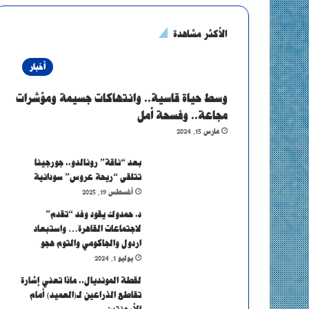
الأكثر مشاهدة
أخبار
وسط حياة قاسية.. وانتهاكات جسيمة ومؤشرات
مجاعة.. وفسحة أمل
مارس 15, 2024
بعد “ناقة” رونالدو.. جورجينا
تتلقى “ريحة عروس” سودانية
أغسطس 19, 2025
د. حمدوك يقود وفد “تقدم”
لاجتماعات القاهرة… واستبعاد
اردول والجاكومي والتوم هجو
يوليو 1, 2024
لقطة المونديال.. ماذا تعني إشارة
تقاطع الذراعين لـ(العميد) أمام