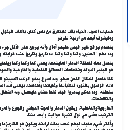
حسابات الموت، الحياة بقت مابتفرق مع ناس كتار، بالذات البقول
ومابشوف أبعد من ارنبة نخرتو.
بتصدم بواقع غير البنى عليهو آمال وأنه يرجع على الأقل جزء من
وده مهم ( الحنين) وكنا وكنا وكنا، ده تاريخ وتاريخ عنده قرايته و
بتصل معاه للحظة الدمار العايشنها، يعني كنا وكنا وكنا وياحلي
هو البدير الدولة وتقاطعات المصالح الداخلية والخارجية والسو
كنا حنصل للمكان النحن فيهو، وده اسرع بيهو الرعب السببتو الث
لأنه الوصول بالثورة لنهاياتها وغاياتها وأهدافها، بيعني أن
سلطته، وده ممكن يدمروا البلد كلها عشان مايحصل، وده الشغال 
والتقاطعات.
الخارجيةوالداخلية، ويكون الدمار والموت المجاني والجوع والمر
الترتيب مشى في دول كتيرة حوالينا وأبعد مننا.
وأكتر شيء مخيف ليهم شعب يملك ارادته ويكون هو الكاريزما وم