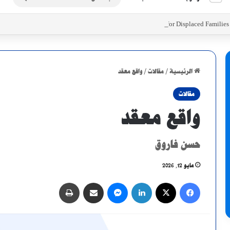
عن
Initiatives to Support Food Security for Displaced Familie
الرئيسية
/
مقالات
/
واقع معقد
مقالات
واقع معقد
حسن فاروق
مايو 12, 2026
فيسبوك
X
لينكدإن
ماسنجر
مشاركة عبر البريد
طباعة