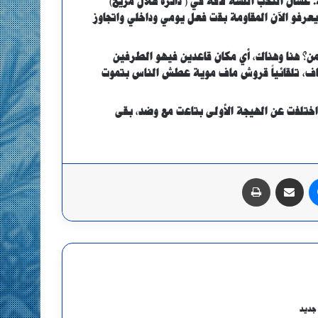
. عشان النخب اللسه لافة في ( دائرة هلال مريخ)
 يعرفو الآن المقاومة بقت فعل يومي وداخلي واتجاوز
من؟ هنا وهناك، أي مكان قاعدين فيهو الطرفين
اف، تلقائياً قروش ماف موية عطش الناس بتموت
ختلفت عن الهيجة الأولى بتاعت مع وضد، بقى
ماسنجر
مشاركة عبر البريد
طباعة
جديد