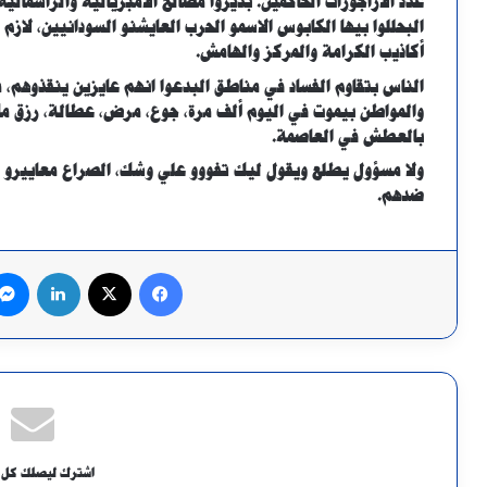
عدد الاراجوزات الحاكمين. بديروا مصالح الامبريالية والراسمالية
البحللوا بيها الكابوس الاسمو الحرب العايشنو السودانيين، لازم
أكاذيب الكرامة والمركز والهامش.
الناس بتقاوم الفساد في مناطق البدعوا انهم عايزين ينقذوهم، 
والمواطن بيموت في اليوم ألف مرة، جوع، مرض، عطالة، رزق م
بالعطش في العاصمة.
ولا مسؤول يطلع ويقول ليك تفووو علي وشك، الصراع معاييرو ا
ضدهم.
فيسبوك
X
لينكدإن
اشترك ليصلك كل 