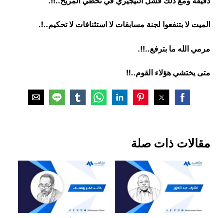
دقيقة ومع ذلك فشل النيجيري في تخطي المريخ..!!.
الميت لا بتنفعوا لجنة مسابقات لا استئنافات لا تحكيم..!.
مرمي الله ما بترفع..!!.
متى يختشي هؤلاء القوم..!!
مقالات ذات صلة