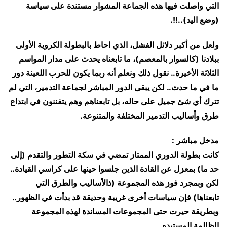
التي واصلت فيها هذه الجماعة المشوار مستندة على سياسة
(وضع اليد)..!!.
ولعل من أكبر دلائل الفشل، الذي احاط بالبطولة الكروية الأولى
ببلادنا (كالسوار بالمعصم)، ما تابعناه يحدث على مدار المواسم
الثلاثة الأخيرة.. نقول ذلك ونعلم أنه ربما يكون للحرب اللعينة دور
ما في ما حدث.. لكن يبقى الدور المباشر لجماعة التدمير، التي لم
تترك أي شئ جميل على حاله، بل تابعناهم وهم يتفننون في ابتداع
طرق وأساليب التدمير المختلفة والمتنوعة.
مدخل مباشر :
كانت بطولة الدوري الممتاز تمضي في سكة التطور والتقدم (إلى
حد ما) بمعزل عن القادة الذين جلسوا حينها على كراسي القيادة..
لكن وبمجرد فوز هذه المجموعة (ذالأساليب والطرق التي
تابعناها) فإن سياسات أخرى غريبة وحديقة قد بدأت في الظهور..
وبطريقة حيرت حتى المجموعات المساندة لهذه المجموعة
الظالمة المستبده.