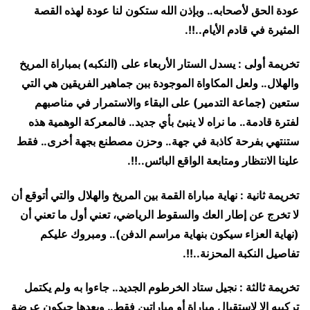
عودة الحق لأصحابه.. وبإذن الله ستكون لنا عودة لهذه القصة
المثيرة في قادم الأيام..!!.
تخريمة أولى : يسدل الستار الأربعاء على (النكبه) بمباراة المريخ
والهلال.. ولعل المكاواة الموجودة ببن جماهير الفريقين هي التي
ستعين (جماعة التدمير) على البقاء والاستمرار في مناصبهم
لفترة قادمة.. ما نراه لا ينبئ بأي جديد.. فالمعركة الوهمية هذه
ستنتهي بفرحة كاذبة في جهة.. وحزن مصطنع بجهة أخرى.. فقط
علينا الانتظار ومتابعة الواقع البائس..!!.
تخريمة ثانية : نهاية مباراة القمة بين المريخ والهلال والتي أتوقع أن
لا تخرج عن إطار العك والسقوط الرياضي، تعني أول ما تعني أن
(نهاية العزاء سيكون بنهاية مراسم الدفن).. ومبروك عليكم
تفاصيل النكبة المحزنة..!!.
تخريمة ثالثة : نجيل ستاد الخرطوم الجديد.. جاءوا به ولم يكتمل
تركيبه إلا لاستقبال مباراة أو مباراتين فقط.. وبعدها حيكون عرضة