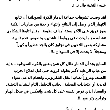
عليه (النخبة قال)..!!.
لقد وصلت تشوهات جماعة الدمار للكرة السودانية أن نتابع
الانهيار الذي وصل إلى النتائج وانتهاء واحدة من مباريات النكبة
بفوز فريق على الآخر بستة أهداف نظيفة.. وقبلها تابعنا الشكاوى
تتشابه مع ما يحدث في روابط الناشئين، بخصوص عدم ثانوية
مشاركة بعض اللاعبين في تجاوز كان بالجد خطيراً و كبيراً
ومخجلاً، لا يحدث إلا في السودان..!!.
المتابع يجد أن الدمار طال كل شئ يتعلق بالكرة السودانية.. بداية
من غياب الرعاية لأكبر بطولة كروية حتى قبل اندلاع الحرب
اللعينة، ومروراً بغياب النقل التلفزيوني، وانعدام الدعم، سواء
للاندية أو الاتحادات المحلية.. بجانب التجاهل التام للبنيات التحتية،
والفساد الذي فرض نفسه على كل شئ. وانعكس في شكل انهيار
وتراجع وتواضع..!!.