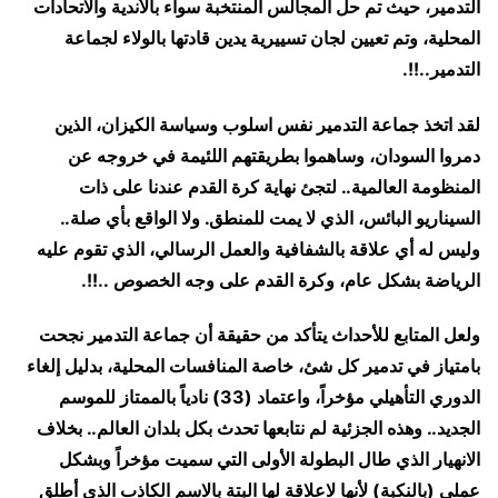
التدمير، حيث تم حل المجالس المنتخبة سواء بالأندية والاتحادات
المحلية، وتم تعيين لجان تسييرية يدين قادتها بالولاء لجماعة
التدمير..!!.
لقد اتخذ جماعة التدمير نفس اسلوب وسياسة الكيزان، الذين
دمروا السودان، وساهموا بطريقتهم اللئيمة في خروجه عن
المنظومة العالمية.. لتجئ نهاية كرة القدم عندنا على ذات
السيناريو البائس، الذي لا يمت للمنطق. ولا الواقع بأي صلة..
وليس له أي علاقة بالشفافية والعمل الرسالي، الذي تقوم عليه
الرياضة بشكل عام، وكرة القدم على وجه الخصوص ..!!.
ولعل المتابع للأحداث يتأكد من حقيقة أن جماعة التدمير نجحت
بامتياز في تدمير كل شئ، خاصة المنافسات المحلية، بدليل إلغاء
الدوري التأهيلي مؤخراً، واعتماد (33) نادياً بالممتاز للموسم
الجديد.. وهذه الجزئية لم نتابعها تحدث بكل بلدان العالم.. بخلاف
الانهيار الذي طال البطولة الأولى التي سميت مؤخراً وبشكل
عملي (بالنكبة) لأنها لاعلاقة لها البتة بالاسم الكاذب الذي أطلق