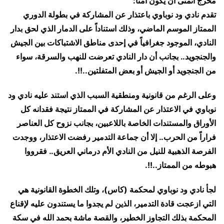
مخرج أتمنى أن يكون آمناً:
تقدم نادي ود نوباوي باعتذار عن المشاركة في بطولة الدوري
الممتاز الموسم الماضي، وذلك استناداً على الدمار الذي لحق بدار
النادي، الموجود جغرافياً في إحدى مناطق الاشتباكات بين الجيش
والجنجويد.. بجانب أن دار النادي تعرضت للنهب والسرقة، سواء
من الجنجويد أو الجيش أو بعض المتفلتين..!!.
وعلى الرغم من قانونية ومنطقية السبب الذي استند عليه نادي ود
نوباوي في الاعتذار عن المشاركة في الممتاز نتيجة فقدانه كل
الأوراق والمستندات الخاصة باللاعبين، بجانب نزوح كل العناصر
فراراً من الحرب.. إلا أن جماعة التدمير رفضت الاعتذار، ووجدت
الفرصة الذهبية للنيل من النادي الأم درماني العريق.. فقرووا
هبوطه من الممتاز..!!.
لجأ نادي ود نوباوي لمحكمة (كاس)، وتلك الخطوة القانونية هي
التي ازعجت قادة التدمير، الذين لم يجدوا ما يستندون عليه لإقناع
المحكمة بذلك التجاوز الخطير، والقصة ماشة بحمد الله في سكة