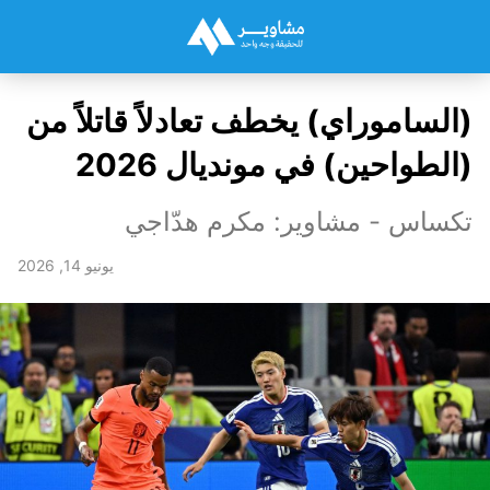
(الساموراي) يخطف تعادلاً قاتلاً من
(الطواحين) في مونديال 2026
تكساس - مشاوير: مكرم هدّاجي
يونيو 14, 2026