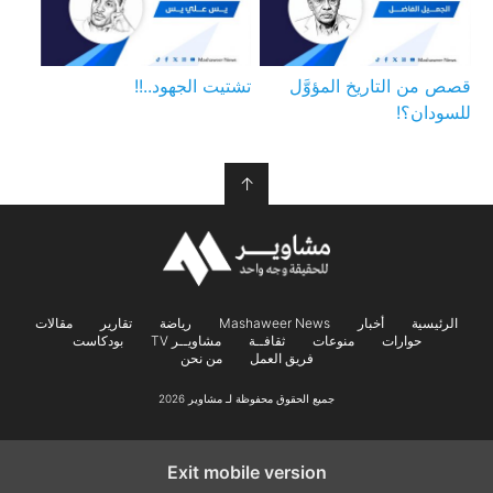
قصص من التاريخ المؤوَّل
تشتيت الجهود..!!
للسودان؟!
↑
الرئيسية
أخبار
Mashaweer News
رياضة
تقارير
مقالات
حوارات
منوعات
ثقافــة
مشاويــر TV
بودكاست
فريق العمل
من نحن
جميع الحقوق محفوظة لـ مشاوير 2026
Exit mobile version