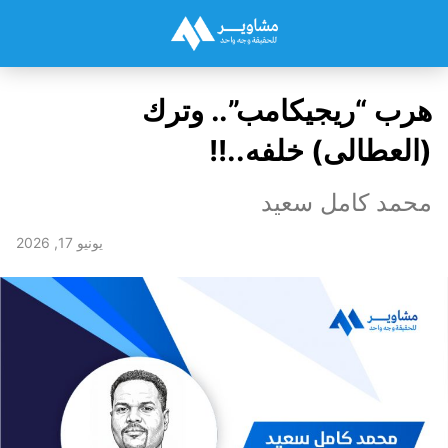
هرب “ريجيكامب”.. وترك
(العطالى) خلفه..!!
محمد كامل سعيد
يونيو 17, 2026