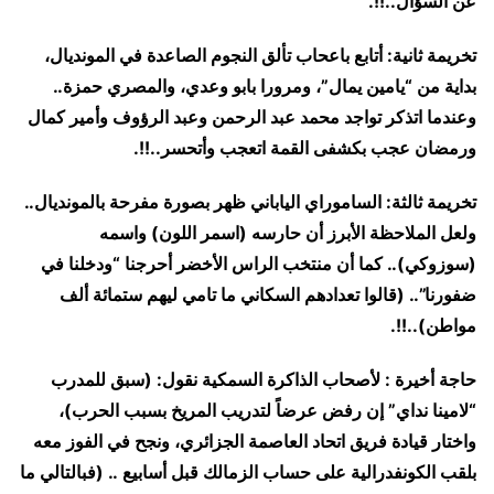
عن السؤال..!!.
تخريمة ثانية: أتابع باعحاب تألق النجوم الصاعدة في المونديال،
بداية من “يامين يمال”، ومرورا بابو وعدي، والمصري حمزة..
وعندما اتذكر تواجد محمد عبد الرحمن وعبد الرؤوف وأمير كمال
ورمضان عجب بكشفى القمة اتعجب وأتحسر..!!.
تخريمة ثالثة: الساموراي الياباني ظهر بصورة مفرحة بالمونديال..
ولعل الملاحظة الأبرز أن حارسه (اسمر اللون) واسمه
(سوزوكي).. كما أن منتخب الراس الأخضر أحرجنا “ودخلنا في
ضفورنا”.. (قالوا تعدادهم السكاني ما تامي ليهم ستمائة ألف
مواطن)..!!.
حاجة أخيرة : لأصحاب الذاكرة السمكية نقول: (سبق للمدرب
“لامينا نداي” إن رفض عرضاً لتدريب المريخ بسبب الحرب)،
واختار قيادة فريق اتحاد العاصمة الجزائري، ونجح في الفوز معه
بلقب الكونفدرالية على حساب الزمالك قبل أسابيع .. (فبالتالي ما