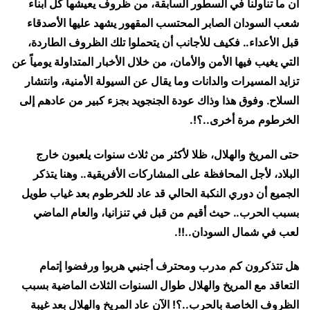
أن ما تناولنا في السطور السابقة، من ظروف يعيشها كل أبناء
شعب السودان الصابر المحتسب المقهور يشهد عليها الأصدقاء
قبل الأعداء.. فكيف للأجانب أن يتحملوا تلك الظروف الطاردة،
التي يغيب فيها الأمن والأمان، من خلال الأخبار المتداولة يومياً عن
تزايد المسيرات والدانات وما يقال عن السيولة الأمنية، وانتشار
السلاح. وفوق هذا وذاك عودة الجنجويد بجزء كبير من عادهم إلى
الخرطوم مرة أخرى..؟!.
حتى المريخ والهلال، ظلا لأكثر من ثلاث سنوات يلعبون خارج
البلاد، لأجل المحافظة على المشاركات الأفريقية.. وهنا يتذكر
الجميع أن دوري النكبة الحالي قد عاد للخرطوم بعد غياب طويل
بسبب الحرب.. حيث أقيم من قبل في تنزانيا، والعام الماضي
لعب في شمال السودان..!!.
هل تتذكرون كم مدرب ومحترف أجنبي هربوا ورفضوا إتمام
التعاقد مع المريخ والهلال طوال السنوات الثلاث الماضية بسبب
الظروف الخاصة بالحرب..؟! الآن عاد المريخ والهلال بعد غيبة