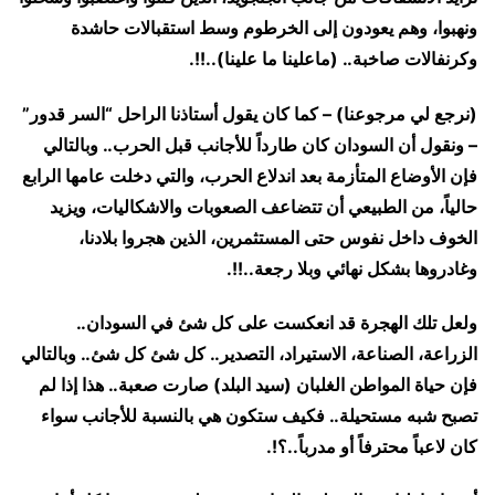
ونهبوا، وهم يعودون إلى الخرطوم وسط استقبالات حاشدة
وكرنفالات صاخبة.. (ماعلينا ما علينا)..!!.
(نرجع لي مرجوعنا) – كما كان يقول أستاذنا الراحل “السر قدور”
– ونقول أن السودان كان طارداً للأجانب قبل الحرب.. وبالتالي
فإن الأوضاع المتأزمة بعد اندلاع الحرب، والتي دخلت عامها الرابع
حالياً، من الطبيعي أن تتضاعف الصعوبات والاشكاليات، ويزيد
الخوف داخل نفوس حتى المستثمرين، الذين هجروا بلادنا،
وغادروها بشكل نهائي وبلا رجعة..!!.
ولعل تلك الهجرة قد انعكست على كل شئ في السودان..
الزراعة، الصناعة، الاستيراد، التصدير.. كل شئ كل شئ.. وبالتالي
فإن حياة المواطن الغلبان (سيد البلد) صارت صعبة.. هذا إذا لم
تصبح شبه مستحيلة.. فكيف ستكون هي بالنسبة للأجانب سواء
كان لاعباً محترفاً أو مدرباً..؟!.