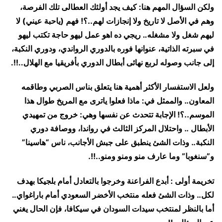
ولكن السؤال المهم هنا: كيف يجد أولئك العطالى تلك الفرصة،
وهم في الأصل لا تاريخ ولا إنجازات لهم..؟! فهم (ياحبة عيني) لا
ليهم شغل ولا مشغله.. ريجي ده اهو عمل ليهو حاجة تكتب ليهو
في سبرته الذاتية، عنوانها فوره بالدوري الرواندي، ودوري النكبة،
إلى جانب وصوله لربع نهائى أبطال الدوري بأفريقيا مع الهلال..!!.
ولعل الاستفسار الأكثر أهمية هنا يتعلق بناس الصربي وطاقمه
المعاون.. والممثل في: ماذا فعلوا ياترى مع المريخ طوال هذا
الموسم..؟! الإجابة تتحدث عن نفسها وهي: خروج من تمهيدي
الأبطال .. واحتلال المركز الثالث في رواندا، ووصافة دوري
النكبة.. وذات الشئ ينطبق على جبش الأجانب، ناس “هاسينا”
و”سنغوبا” وما عارف منو ومنو ومنو..!!.
تخريمة أولى : أبدع الفراعنة وخرجوا بالتعادل أمام بلجيكا بهدف
لكل.. وذات الشئ فعله منتخب الأخضر السعودي أمام باراغواي..
أما بالنظر لمنتخب سيدات السودان في سيكافا، فإن الحال يغني