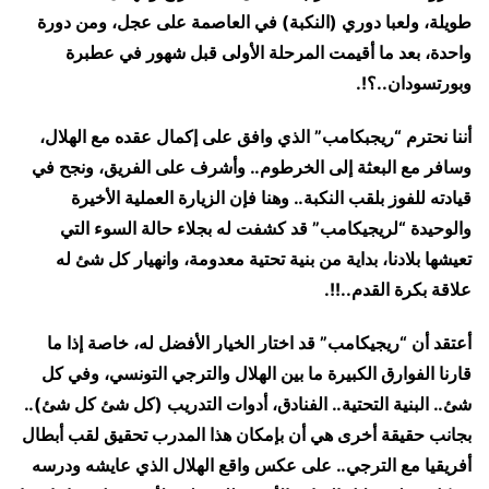
طويلة، ولعبا دوري (النكبة) في العاصمة على عجل، ومن دورة
واحدة، بعد ما أقيمت المرحلة الأولى قبل شهور في عطبرة
وبورتسودان..؟!.
أننا نحترم “ريجبكامب” الذي وافق على إكمال عقده مع الهلال،
وسافر مع البعثة إلى الخرطوم.. وأشرف على الفريق، ونجح في
قيادته للفوز بلقب النكبة.. وهنا فإن الزيارة العملية الأخيرة
والوحيدة “لريجيكامب” قد كشفت له بجلاء حالة السوء التي
تعيشها بلادنا، بداية من بنية تحتية معدومة، وانهيار كل شئ له
علاقة بكرة القدم..!!.
أعتقد أن “ريجيكامب” قد اختار الخيار الأفضل له، خاصة إذا ما
قارنا الفوارق الكبيرة ما بين الهلال والترجي التونسي، وفي كل
شئ.. البنية التحتية.. الفنادق، أدوات التدريب (كل شئ كل شئ)..
بجانب حقيقة أخرى هي أن بإمكان هذا المدرب تحقيق لقب أبطال
أفريقيا مع الترجي.. على عكس واقع الهلال الذي عايشه ودرسه