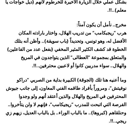
بشكل عملي خلال الزيارة الأخيرة للخرطوم لأنهم (ديل خواجات يا
معلم)..!!.
مخرج.. نأمل أن يكون آمناً:
هرب “ريجبكامب” من تدريب الهلال، واختار بارادته المكان
الأفضل له، وهو تونس، وتحديداً (باب سويقة).. وأظن أنه بتلك
الخطوة قد كشف الكثير المثير المخفي (بفعل عدد من الفاعلين)
والمتعلق بمجموعة “العطالى” الذين يتواجدون في المريخ
والهلال.. سواء مدربين كانوا أو لاعبين محترفين..!!.
وما أعنيه هنا تلك (الجوقة) الكبيرة بداية من الصربي “دراكو
نوفيتش”، ومروراً بأفراد طاقمه الفني المعاون، إلى جانب جيوش
المحترفين في المريخ والهلال والذين أعتقد أنهم ولو وجدوا
الفرصة التي اتبحت للمدرب “ريجيكامب”، فإنهم لا ولن يتأخروا..
وحنلقاهم (كبروها).. ما بالباب الوراء.. بل بالباب العديل، زيهم زي
ريجي..!!.