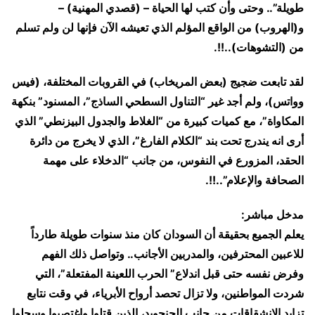
طويلة”.. وحتى وأن كتب لها الحياة – (قصدي المهنية) –
و(الهروب) من الواقع المؤلم الذي تعيشه الآن فإنها لن ولم تسلم
من (التشوهات)..!!.
لقد تابعت ضجيج (بعض المريخاب) في القروبات المختلفة، (فيس
وواتس)، ولم أجد غير “التناول السطحي الساذج”، المسنود” بنكهة
المكاواة”، مع كميات كبيرة من “الغلاط والجدول البيزنطي” الذي
أرى انه يندرج تحت بند “الكلام الفارغ”، الذي لا يخرج من دائرة
الحقد، المزورع في النفوس، من جانب “الدخلاء على مهمة
الصحافة والإعلام”..!!.
مدخل مباشر:
يعلم الجميع بحقيقة أن السودان كان منذ سنوات طويلة طارداً
للاعبين المحترفين، والمدربين الأجانب.. وتواصل ذلك الفهم
وفرض نفسه حتى قبل اندلاع” الحرب اللعينة المفتعلة”، التي
شردت المواطنين، ولا تزال تحصد أرواح الأبرياء، في وقت نتابع
تزايد الانشقاقات من جانب الجنجويد، الذين قتلوا واغتصبوا وسحلوا