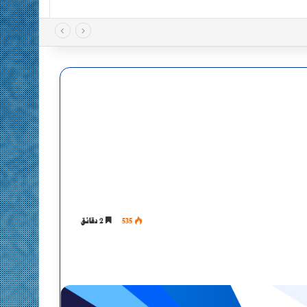
535
2 دقائق