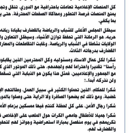
كل المنصات الإعلامية تعاملت باحترافية مع الدوري، تنقل وتجته
يمنح المنصات فرصة التطور ومحاكاة الصفحات المحترفة، حتى 
بما يكفي.
سيظل المجلس الأعلى للشباب والرياضة بالقضارف بقيادة ربانه 
حربه، هو الرمانة التي تحفظ توازن الأشياء، وسيظل التعاون و
الولايات نشاطا في الشباب والرياصة، وغابت التقاطعات والمعار
القضارف بدرجاته الثلاث.
شكرا لكل عمال الاستاد ومسئوليه وكل المحترمين الذين يقابلون
رأسنا” تقديرا واحتراما لهم ولجهدهم، حتى ذلك الموتور الذي ك
مع الجمهور والإعلاميبن، فمثل هذا يكون هو الذبابة التي تسق
ولن نتركه أبدا..!!
شكرا للحكام، الذين تحملوا الكثير في سبيل العمل، وطالتهم ا
غضبة، ومع ذلك لم يضعوا الصافرة ولا الراية حتى وصلوا بالدو
شكرا رجال الأمن، على كل لحظة كنتم فيها ممسكين بزمام الأم
شكرا جميلا للأطفال جامعي الكرات حول الملعب على الإخلاص 
تكريمهم في يوم منفصل بمباراة استعراضية وجوائز لهم لتحف
والقضارف لهم.