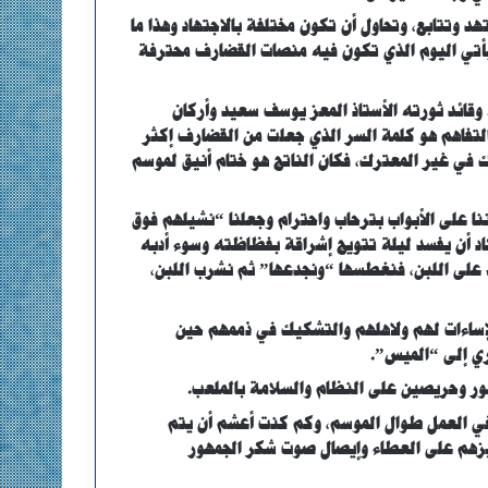
د وتتابع، وتحاول أن تكون مختلفة بالاجتهاد وهذا ما
يأتي اليوم الذي تكون فيه منصات القضارف محترفة
وقائد ثورته الأستاذ المعز يوسف سعيد وأركان
التفاهم هو كلمة السر الذي جعلت من القضارف إكثر
ك في غير المعترك، فكان الناتج هو ختام أنيق لموسم
نا على الأبواب بترحاب واحترام وجعلنا “نشيلهم فوق
اد أن يفسد ليلة تتويج إشراقة بفظاظته وسوء أدبه
ط على اللبن، فنغطسها “ونجدعها” ثم نشرب اللبن،
لإساءات لهم ولاهلهم والتشكيك في ذممهم حين
ري إلى “الميس”.
ور وحريصين على النظام والسلامة بالملعب.
في العمل طوال الموسم، وكم كنت أعشم أن يتم
يزهم على العطاء وإيصال صوت شكر الجمهور