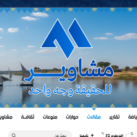
ياضة
تقارير
مقالات
حوارات
منوعات
ثقافــة
مشاويــر 
℃
32
بحث
الخرطوم
تابعنا