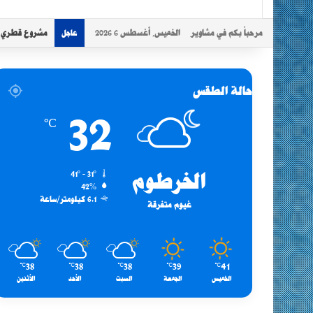
مرحباً بكم في مشاوير
الخميس, أغسطس 6 2026
مشروع قطري سو
عاجل
حالة الطقس
32
℃
الخرطوم
41º - 31º
42%
6.1 كيلومتر/ساعة
غيوم متفرقة
38
38
38
39
41
℃
℃
℃
℃
℃
الخميس
الجمعة
السبت
الأحد
الأثنين