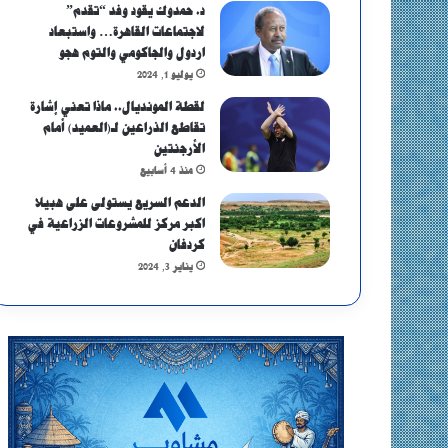
د. حمدوك يقود وفد “تقدم”
لاجتماعات القاهرة… واستبعاد
اردول والجاكومي والتوم هجو
يوليو 1, 2024
لقطة المونديال.. ماذا تعني إشارة
تقاطع الذراعين لـ(العميد) أمام
الأرجنتين
منذ 4 أسابيع
الدعم السريع يستولى على هبيلا
اكبر مركز للمشروعات الزراعية في
كردفان
يناير 3, 2024