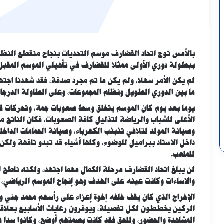
بالأمس توج اتحاد القضارف موسم التحديات بنجاح منقطع النظي
ببطولة دوري الأولى ممثلا للقضارف في تأهيلي الموسم المقبل
لم يكن الأمر سهلا، ولم يكن ما تم مجرد صدفة، فقد شهدنا اجتهاد
ما بين الدوري الطويل ونظام المجموعات، وعلى الطاولة الدرج
يوما بعد يوم كان الموسم يتخلق وسط صعوبات جمة، وتحركات قيادا
الأعلى للشباب والرياضة لتذليل كافة الصعوبات، فكان الناتج م
وصيانة المولد لتلافي تذبذب الكهرباء، وصيانة الحمامات الداخ
داخل الاستاد ببراميل للوضوء، وكلها أشياء قد تبدو تافهة ولكن
للملعب.
لن يبلغ اتحاد القضارف مرحلة الكمال مهما اجتهد، ولكنه ناطح
والاساءات وكانت عينه على الهدف وهو إنجاح الموسم الرياضي، ف
الإخراج الذي كان يقف خلفه إخوة إعزاء على رأسهم محمد جني
الركين يخططون لكل تفصيلة، ويوفرون رعايات الأسابيع بعلاقا
المشاهدة والحضور، وللحق فقد كانت بصمتهم أوضح، وكانوا سدا ف